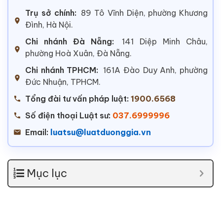
Trụ sở chính:
89 Tô Vĩnh Diện, phường Khương
Đình, Hà Nội.
Chi nhánh Đà Nẵng:
141 Diệp Minh Châu,
phường Hoà Xuân, Đà Nẵng.
Chi nhánh TPHCM:
161A Đào Duy Anh, phường
Đức Nhuận, TPHCM.
Tổng đài tư vấn pháp luật:
1900.6568
Số điện thoại Luật sư:
037.6999996
Email:
luatsu@luatduonggia.vn
Mục lục