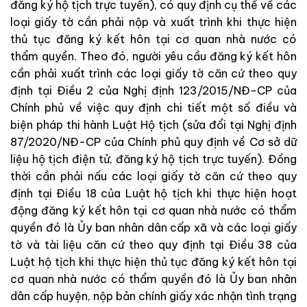
đăng ký hộ tịch trực tuyến), có quy định cụ thể về các
loại giấy tờ cần phải nộp và xuất trình khi thực hiện
thủ tục đăng ký kết hôn tại cơ quan nhà nước có
thẩm quyền. Theo đó, người yêu cầu đăng ký kết hôn
cần phải xuất trình các loại giấy tờ căn cứ theo quy
định tại Điều 2 của Nghị định 123/2015/NĐ-CP của
Chính phủ về việc quy định chi tiết một số điều và
biện pháp thi hành Luật Hộ tịch (sửa đổi tại Nghị định
87/2020/NĐ-CP của Chính phủ quy định về Cơ sở dữ
liệu hộ tịch điện tử, đăng ký hộ tịch trực tuyến). Đồng
thời cần phải nấu các loại giấy tờ căn cứ theo quy
định tại Điều 18 của Luật hộ tịch khi thực hiện hoạt
động đăng ký kết hôn tại cơ quan nhà nước có thẩm
quyền đó là Ủy ban nhân dân cấp xã và các loại giấy
tờ và tài liệu căn cứ theo quy định tại Điều 38 của
Luật hộ tịch khi thực hiện thủ tục đăng ký kết hôn tại
cơ quan nhà nước có thẩm quyền đó là Ủy ban nhân
dân cấp huyện, nộp bản chính giấy xác nhận tình trạng