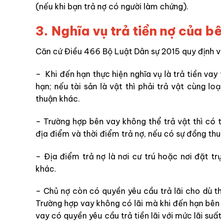
(nếu khi bạn trả nợ có người làm chứng).
3. Nghĩa vụ trả tiền nợ của bê
Căn cứ Điều 466 Bộ Luật Dân sự 2015 quy định về
– Khi đến hạn thực hiện nghĩa vụ là trả tiền vay t
hạn; nếu tài sản là vật thì phải trả vật cùng lo
thuận khác.
– Trường hợp bên vay không thể trả vật thì có t
địa điểm và thời điểm trả nợ, nếu có sự đồng th
– Địa điểm trả nợ là nơi cư trú hoặc nơi đặt t
khác.
– Chủ nợ còn có quyền yêu cầu trả lãi cho dù t
Trường hợp vay không có lãi mà khi đến hạn bên
vay có quyền yêu cầu trả tiền lãi với mức lãi su