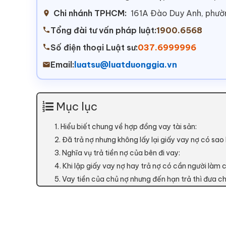
Chi nhánh TPHCM:
161A Đào Duy Anh, phư
Tổng đài tư vấn pháp luật:
1900.6568
Số điện thoại Luật sư:
037.6999996
Email:
luatsu@luatduonggia.vn
Mục lục
1. Hiểu biết chung về hợp đồng vay tài sản:
2. Đã trả nợ nhưng không lấy lại giấy vay nợ có sa
3. Nghĩa vụ trả tiền nợ của bên đi vay:
4. Khi lập giấy vay nợ hay trả nợ có cần người làm
5. Vay tiền của chủ nợ nhưng đến hạn trả thì đưa 