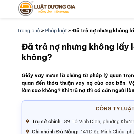
Bỏ
qua
nội
dung
Trang chủ
»
Pháp luật
»
Đã trả nợ nhưng không lấ
Đã trả nợ nhưng không lấy l
không?
Giấy vay mượn là chứng từ pháp lý quan trọng
quan đến thỏa thuận vay nợ của các bên. Vậ
làm sao không? Khi trả nợ thì có cần người l
CÔNG TY LUẬT
Trụ sở chính:
89 Tô Vĩnh Diện, phường Khươn
Chi nhánh Đà Nẵng:
141 Diệp Minh Châu, p