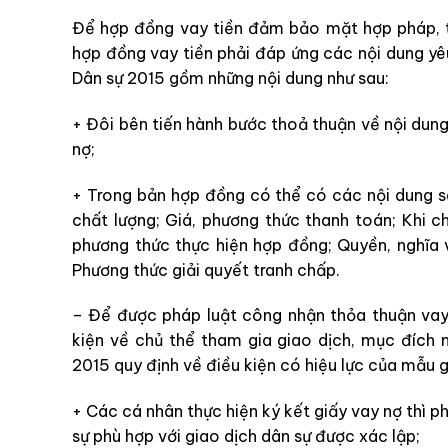
Để hợp đồng vay tiền đảm bảo mặt hợp pháp, tr
hợp đồng vay tiền phải đáp ứng các nội dung y
Dân sự 2015 gồm những nội dung như sau:
+ Đôi bên tiến hành bước thoả thuận về nội dung
nợ;
+ Trong bản hợp đồng có thể có các nội dung sa
chất lượng; Giá, phương thức thanh toán; Khi c
phương thức thực hiện hợp đồng; Quyền, nghĩa
Phương thức giải quyết tranh chấp.
– Để được pháp luật công nhận thỏa thuận vay
kiện về chủ thể tham gia giao dịch, mục đích n
2015 quy định về điều kiện có hiệu lực của mẫu g
+ Các cá nhân thực hiện ký kết giấy vay nợ thì ph
sự phù hợp với giao dịch dân sự được xác lập;