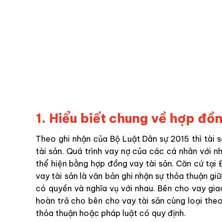
1. Hiểu biết chung về hợp đồn
Theo ghi nhận của Bộ Luật Dân sự 2015 thì tài sả
tài sản. Quá trình vay nợ của các cá nhân với 
thể hiện bằng hợp đồng vay tài sản. Căn cứ tại 
vay tài sản là văn bản ghi nhận sự thỏa thuận g
có quyền và nghĩa vụ với nhau. Bên cho vay giao
hoàn trả cho bên cho vay tài sản cùng loại theo 
thỏa thuận hoặc pháp luật có quy định.