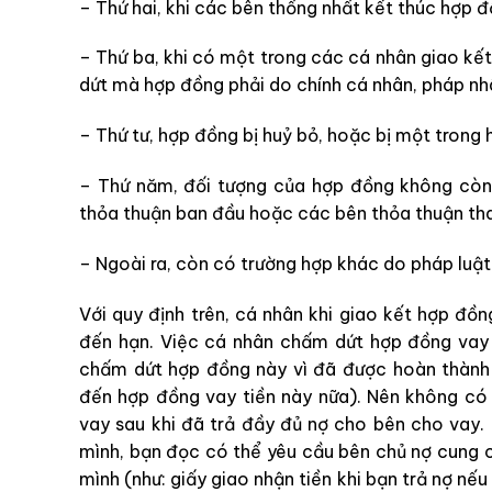
– Thứ hai, khi các bên thống nhất kết thúc hợp đ
– Thứ ba, khi có một trong các cá nhân giao k
dứt mà hợp đồng phải do chính cá nhân, pháp nh
– Thứ tư, hợp đồng bị huỷ bỏ, hoặc bị một trong
– Thứ năm, đối tượng của hợp đồng không còn 
thỏa thuận ban đầu hoặc các bên thỏa thuận thay
– Ngoài ra, còn có trường hợp khác do pháp luật
Với quy định trên, cá nhân khi giao kết hợp đồng
đến hạn. Việc cá nhân chấm dứt hợp đồng vay 
chấm dứt hợp đồng này vì đã được hoàn thành 
đến hợp đồng vay tiền này nữa). Nên không có b
vay sau khi đã trả đầy đủ nợ cho bên cho vay. 
mình, bạn đọc có thể yêu cầu bên chủ nợ cung cấp
mình (như: giấy giao nhận tiền khi bạn trả nợ nế