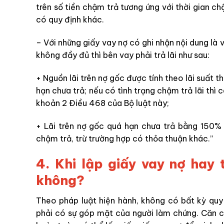
trên số tiền chậm trả tương ứng với thời gian c
có quy định khác.
– Với những giấy vay nợ có ghi nhận nội dung là 
không đầy đủ thì bên vay phải trả lãi như sau:
+ Nguồn lãi trên nợ gốc được tính theo lãi suất 
hạn chưa trả; nếu có tình trạng chậm trả lãi thì c
khoản 2 Điều 468 của Bộ luật này;
+ Lãi trên nợ gốc quá hạn chưa trả bằng 150% 
chậm trả, trừ trường hợp có thỏa thuận khác.”
4. Khi lập giấy vay nợ hay
không?
Theo pháp luật hiện hành, không có bất kỳ quy 
phải có sự góp mặt của người làm chứng. Căn c