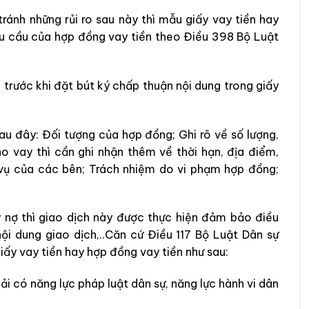
ánh những rủi ro sau này thì mẫu giấy vay tiền hay
êu cầu của hợp đồng vay tiền theo Điều 398 Bộ Luật
 trước khi đặt bút ký chấp thuận nội dung trong giấy
u đây: Đối tượng của hợp đồng; Ghi rõ về số lượng,
ho vay thì cần ghi nhận thêm về thời hạn, địa điểm,
 vụ của các bên; Trách nhiệm do vi phạm hợp đồng;
 nợ thì giao dịch này được thực hiện đảm bảo điều
ội dung giao dịch,..Căn cứ Điều 117 Bộ Luật Dân sự
iấy vay tiền hay hợp đồng vay tiền như sau:
ải có năng lực pháp luật dân sự, năng lực hành vi dân