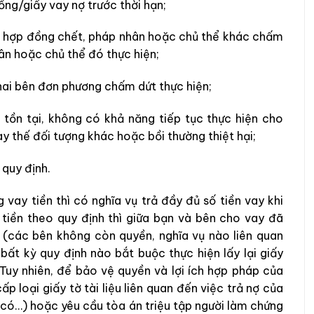
ồng/giấy vay nợ trước thời hạn;
ết hợp đồng chết, pháp nhân hoặc chủ thể khác chấm
ân hoặc chủ thể đó thực hiện;
 hai bên đơn phương chấm dứt thực hiện;
tồn tại, không có khả năng tiếp tục thực hiện cho
 thế đối tượng khác hoặc bồi thường thiệt hại;
 quy định.
 vay tiền thì có nghĩa vụ trả đầy đủ số tiền vay khi
tiền theo quy định thì giữa bạn và bên cho vay đã
(các bên không còn quyền, nghĩa vụ nào liên quan
ất kỳ quy định nào bắt buộc thực hiện lấy lại giấy
Tuy nhiên, để bảo vệ quyền và lợi ích hợp pháp của
 loại giấy tờ tài liệu liên quan đến việc trả nợ của
u có…) hoặc yêu cầu tòa án triệu tập người làm chứng