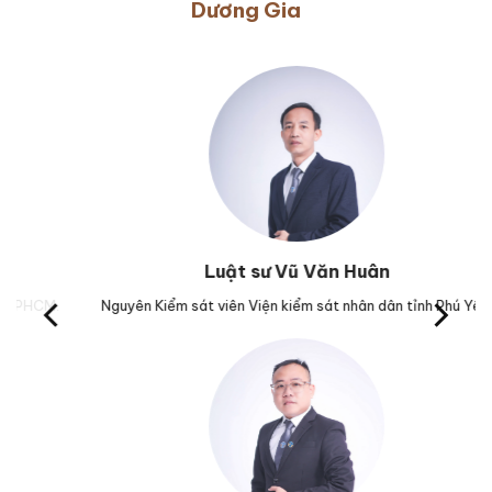
Dương Gia
Luật sư Vũ Văn Huân
M.
Nguyên Kiểm sát viên Viện kiểm sát nhân dân tỉnh Phú Yên.
Trư