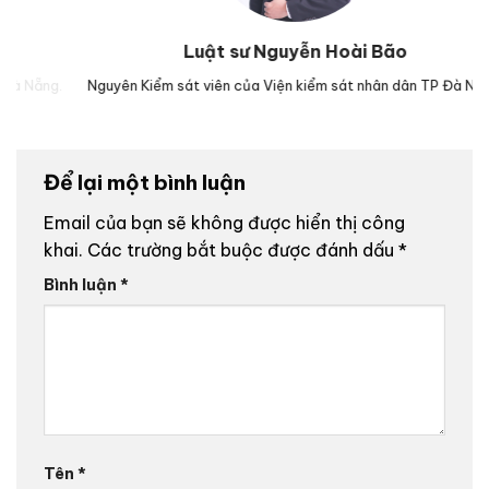
Luật sư Nguyễn Hoài Bão
g.
Nguyên Kiểm sát viên của Viện kiểm sát nhân dân TP Đà Nẵng.
Lu
Để lại một bình luận
Email của bạn sẽ không được hiển thị công
khai.
Các trường bắt buộc được đánh dấu
*
Bình luận
*
Tên
*