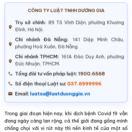
CÔNG TY LUẬT TNHH DƯƠNG GIA
Trụ sở chính:
89 Tô Vĩnh Diện, phường Khương
Đình, Hà Nội.
Chi nhánh Đà Nẵng:
141 Diệp Minh Châu,
phường Hoà Xuân, Đà Nẵng.
Chi nhánh TPHCM:
161A Đào Duy Anh, phường
Đức Nhuận, TPHCM.
Tổng đài tư vấn pháp luật:
1900.6568
Số điện thoại Luật sư:
037.6999996
Email:
luatsu@luatduonggia.vn
Trong giai đoạn hiện nay, khi dịch bệnh Covid 19 vẫn
đang ngày càng lan rộng, cả thế giới đang gồng mình
chống chọi với vi rút này thì nền kinh tế của một số