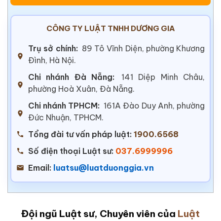
CÔNG TY LUẬT TNHH DƯƠNG GIA
Trụ sở chính:
89 Tô Vĩnh Diện, phường Khương
Đình, Hà Nội.
Chi nhánh Đà Nẵng:
141 Diệp Minh Châu,
phường Hoà Xuân, Đà Nẵng.
Chi nhánh TPHCM:
161A Đào Duy Anh, phường
Đức Nhuận, TPHCM.
Tổng đài tư vấn pháp luật:
1900.6568
Số điện thoại Luật sư:
037.6999996
Email:
luatsu@luatduonggia.vn
Đội ngũ Luật sư, Chuyên viên của
Luật