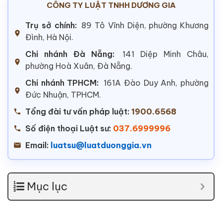
CÔNG TY LUẬT TNHH DƯƠNG GIA
Trụ sở chính:
89 Tô Vĩnh Diện, phường Khương
Đình, Hà Nội.
Chi nhánh Đà Nẵng:
141 Diệp Minh Châu,
phường Hoà Xuân, Đà Nẵng.
Chi nhánh TPHCM:
161A Đào Duy Anh, phường
Đức Nhuận, TPHCM.
Tổng đài tư vấn pháp luật:
1900.6568
Số điện thoại Luật sư:
037.6999996
Email:
luatsu@luatduonggia.vn
Mục lục