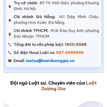
Trụ sở chính:
89 Tô Vĩnh Diện, phường Khương
Đình, Hà Nội.
Chi nhánh Đà Nẵng:
141 Diệp Minh Châu,
phường Hoà Xuân, Đà Nẵng.
Chi nhánh TPHCM:
161A Đào Duy Anh, phường
Đức Nhuận, TPHCM.
Tổng đài tư vấn pháp luật:
1900.6568
Số điện thoại Luật sư:
037.6999996
Email:
luatsu@luatduonggia.vn
Đội ngũ Luật sư, Chuyên viên của
Luật
Dương Gia