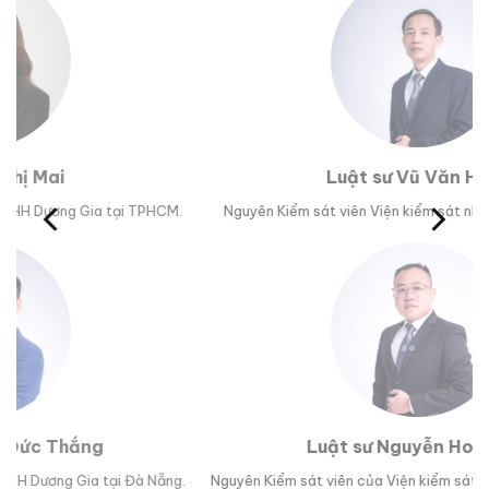
Luật sư Vũ Văn Huân
M.
Nguyên Kiểm sát viên Viện kiểm sát nhân dân tỉnh Phú Yên.
Trư
Luật sư Nguyễn Hoài Bão
g.
Nguyên Kiểm sát viên của Viện kiểm sát nhân dân TP Đà Nẵng.
Lu