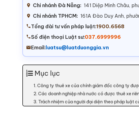
Chi nhánh Đà Nẵng:
141 Diệp Minh Châu, p
Chi nhánh TPHCM:
161A Đào Duy Anh, phư
Tổng đài tư vấn pháp luật:
1900.6568
Số điện thoại Luật sư:
037.6999996
Email:
luatsu@luatduonggia.vn
Mục lục
1. Công ty thuê xe của chính giám đốc công ty đư
2. Các doanh nghiệp nhà nước có được thuê xe ri
3. Trách nhiệm của người đại diện theo pháp luật c