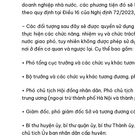
doanh nghiệp nhà nước, các phương tiện đó sẽ
theo quy định tại Điều 16 của Nghị định 72/202
– Các đối tượng sau đây sẽ được quyền sử dụng
thực hiện các chức năng, nhiệm vụ và chức trác
nước giao phó, tuy nhiên không được phép sử d
nơi ở đến cơ quan và ngược lại. Cụ thể bao gồm:
+ Phó tổng cục trưởng và các chức vụ khác tươn
+ Bộ trưởng và các chức vụ khác tương đương, p
+ Phó chủ tịch Hội đồng nhân dân, Phó chủ tịch
trung ương (ngoại trừ thành phố Hà Nội và thành 
+ Giám đốc, phó giám đốc Sở và tương đương cấ
+ Bí thư huyện ủy, bí thư quận ủy, bí thư Thành ủy
chủ tịch Ủy ban nhân dân cấp huyện;