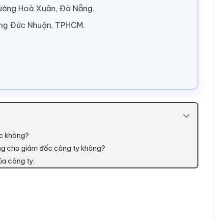
hường Hoà Xuân, Đà Nẵng.
ờng Đức Nhuận, TPHCM.
ợc không?
êng cho giám đốc công ty không?
ủa công ty: