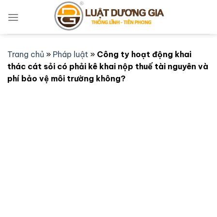
Bỏ
qua
nội
dung
Trang chủ
»
Pháp luật
»
Công ty hoạt động khai
thác cát sỏi có phải kê khai nộp thuế tài nguyên và
phí bảo vệ môi trường không?