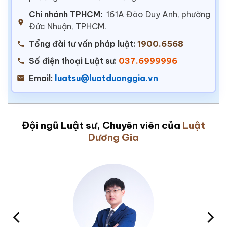
Chi nhánh TPHCM:
161A Đào Duy Anh, phường
Đức Nhuận, TPHCM.
Tổng đài tư vấn pháp luật:
1900.6568
Số điện thoại Luật sư:
037.6999996
Email:
luatsu@luatduonggia.vn
Đội ngũ Luật sư, Chuyên viên của
Luật
Dương Gia