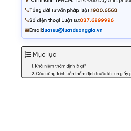
Chi nhánh TPHCM:
161A Đào Duy Anh, phư
Tổng đài tư vấn pháp luật:
1900.6568
Số điện thoại Luật sư:
037.6999996
Email:
luatsu@luatduonggia.vn
Mục lục
1. Khái niệm thẩm định là gì?
2. Các công trình cần thẩm định trước khi xin giấ