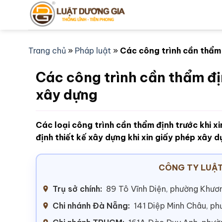
Bỏ
qua
nội
dung
Trang chủ
»
Pháp luật
»
Các công trình cần thẩm 
Các công trình cần thẩm đị
xây dựng
Các loại công trình cần thẩm định trước khi x
định thiết kế xây dựng khi xin giấy phép xây
CÔNG TY LUẬT
Trụ sở chính:
89 Tô Vĩnh Diện, phường Khươn
Chi nhánh Đà Nẵng:
141 Diệp Minh Châu, p