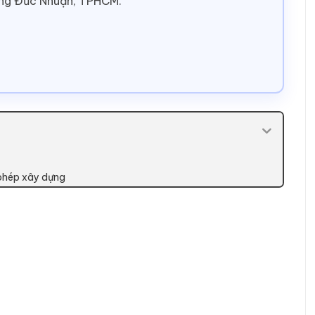
ờng Đức Nhuận, TPHCM.
y phép xây dựng