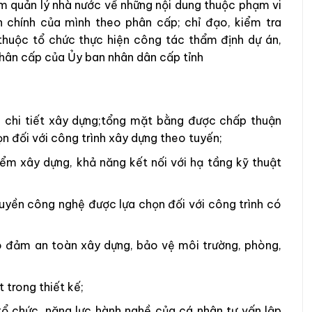
m quản lý nhà nước về những nội dung thuộc phạm vi
h chính của mình theo phân cấp; chỉ đạo, kiểm tra
thuộc tổ chức thực hiện công tác thẩm định dự án,
phân cấp của Ủy ban nhân dân cấp tỉnh
h chi tiết xây dựng;tổng mặt bằng được chấp thuận
n đối với công trình xây dựng theo tuyến;
điểm xây dựng, khả năng kết nối với hạ tầng kỹ thuật
yền công nghệ được lựa chọn đối với công trình có
o đảm an toàn xây dựng, bảo vệ môi trường, phòng,
 trong thiết kế;
ổ chức, năng lực hành nghề của cá nhân tư vấn lập