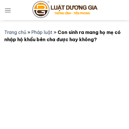
Bỏ
qua
nội
dung
Trang chủ
»
Pháp luật
»
Con sinh ra mang họ mẹ có
nhập hộ khẩu bên cha được hay không?