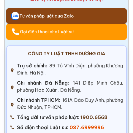
Tư vấn pháp luật qua Zalo
Gọi điện thoại cho Luật sư
CÔNG TY LUẬT TNHH DƯƠNG GIA
Trụ sở chính:
89 Tô Vĩnh Diện, phường Khương
Đình, Hà Nội.
Chi nhánh Đà Nẵng:
141 Diệp Minh Châu,
phường Hoà Xuân, Đà Nẵng.
Chi nhánh TPHCM:
161A Đào Duy Anh, phường
Đức Nhuận, TPHCM.
Tổng đài tư vấn pháp luật:
1900.6568
Số điện thoại Luật sư:
037.6999996