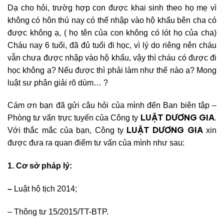
Dạ cho hỏi, trườg hợp con được khai sinh theo họ mẹ vì
không có hôn thú nay có thể nhập vào hộ khẩu bên cha có
được không ạ, ( họ tên của con không có lót họ của cha)
Cháu nay 6 tuổi, đã đủ tuổi đi học, vì lý do riêng nên cháu
vẫn chưa được nhập vào hộ khẩu, vậy thì cháu có được đi
học không ạ? Nếu được thì phải làm như thế nào ạ? Mong
luật sư phân giải rõ dùm… ?
Cám ơn bạn đã gửi câu hỏi của mình đến Ban biên tập –
LUẬT DƯƠNG GIA
Phòng tư vấn trực tuyến của Công ty
.
LUẬT DƯƠNG GIA
Với thắc mắc của bạn, Công ty
xin
được đưa ra quan điểm tư vấn của mình như sau:
1. Cơ sở pháp lý:
–
Luật hộ tịch 201
4;
– Thông tư 15/2015/T
T-BTP.