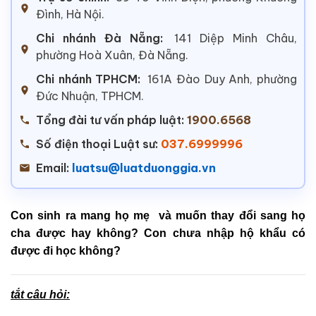
Đình, Hà Nội.
Chi nhánh Đà Nẵng:
141 Diệp Minh Châu,
phường Hoà Xuân, Đà Nẵng.
Chi nhánh TPHCM:
161A Đào Duy Anh, phường
Đức Nhuận, TPHCM.
Tổng đài tư vấn pháp luật:
1900.6568
Số điện thoại Luật sư:
037.6999996
Email:
luatsu@luatduonggia.vn
Con sinh ra mang họ mẹ và muốn thay đổi sang họ
cha được hay không? Con chưa nhập hộ khẩu có
được đi học không?
tắt câu hỏi: