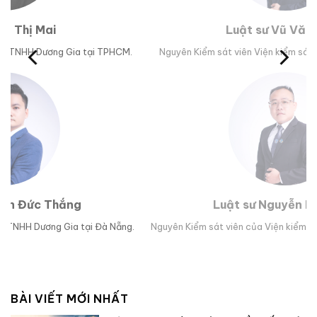
Luật sư Vũ Văn Huân
M.
Nguyên Kiểm sát viên Viện kiểm sát nhân dân tỉnh Phú Yên.
Tr
Luật sư Nguyễn Hoài Bão
g.
Nguyên Kiểm sát viên của Viện kiểm sát nhân dân TP Đà Nẵng.
Lu
BÀI VIẾT MỚI NHẤT