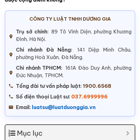
CÔNG TY LUẬT TNHH DƯƠNG GIA
Trụ sở chính:
89 Tô Vĩnh Diện, phường Khương
Đình, Hà Nội.
Chi nhánh Đà Nẵng:
141 Diệp Minh Châu,
phường Hoà Xuân, Đà Nẵng.
Chi nhánh TPHCM:
161A Đào Duy Anh, phường
Đức Nhuận, TPHCM.
Tổng đài tư vấn pháp luật:
1900.6568
Số điện thoại Luật sư:
037.6999996
Email:
luatsu@luatduonggia.vn
Mục lục