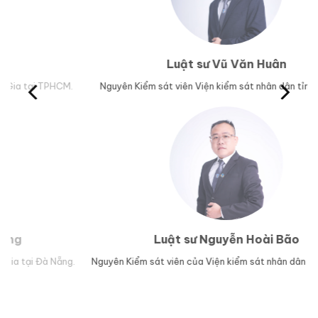
Luật sư Vũ Văn Huân
M.
Nguyên Kiểm sát viên Viện kiểm sát nhân dân tỉnh Phú Yên.
Trư
Luật sư Nguyễn Hoài Bão
g.
Nguyên Kiểm sát viên của Viện kiểm sát nhân dân TP Đà Nẵng.
Lu