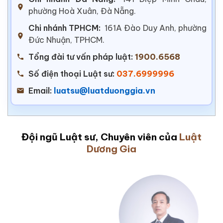
phường Hoà Xuân, Đà Nẵng.
Chi nhánh TPHCM:
161A Đào Duy Anh, phường
Đức Nhuận, TPHCM.
Tổng đài tư vấn pháp luật:
1900.6568
Số điện thoại Luật sư:
037.6999996
Email:
luatsu@luatduonggia.vn
Đội ngũ Luật sư, Chuyên viên của
Luật
Dương Gia