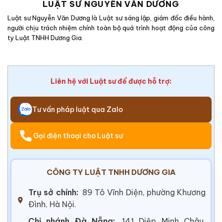
LUẬT SƯ NGUYỄN VĂN DƯƠNG
Luật sư Nguyễn Văn Dương là Luật sư sáng lập, giám đốc điều hành,
người chịu trách nhiệm chính toàn bộ quá trình hoạt động của công
ty Luật TNHH Dương Gia.
Liên hệ với Luật sư để được hỗ trợ:
Tư vấn pháp luật qua Zalo
Gọi điện thoại cho Luật sư
CÔNG TY LUẬT TNHH DƯƠNG GIA
Trụ sở chính:
89 Tô Vĩnh Diện, phường Khương
Đình, Hà Nội.
Chi nhánh Đà Nẵng:
141 Diệp Minh Châu,