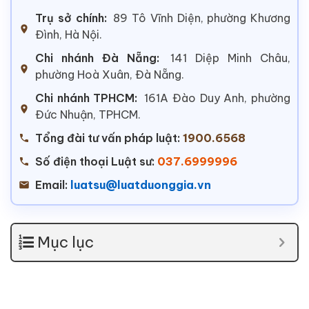
Trụ sở chính:
89 Tô Vĩnh Diện, phường Khương
Đình, Hà Nội.
Chi nhánh Đà Nẵng:
141 Diệp Minh Châu,
phường Hoà Xuân, Đà Nẵng.
Chi nhánh TPHCM:
161A Đào Duy Anh, phường
Đức Nhuận, TPHCM.
Tổng đài tư vấn pháp luật:
1900.6568
Số điện thoại Luật sư:
037.6999996
Email:
luatsu@luatduonggia.vn
Mục lục