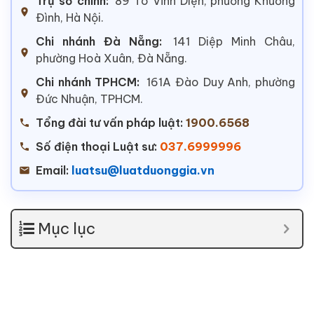
Trụ sở chính:
89 Tô Vĩnh Diện, phường Khương
Đình, Hà Nội.
Chi nhánh Đà Nẵng:
141 Diệp Minh Châu,
phường Hoà Xuân, Đà Nẵng.
Chi nhánh TPHCM:
161A Đào Duy Anh, phường
Đức Nhuận, TPHCM.
Tổng đài tư vấn pháp luật:
1900.6568
Số điện thoại Luật sư:
037.6999996
Email:
luatsu@luatduonggia.vn
Mục lục