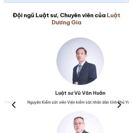
Đội ngũ Luật sư, Chuyên viên của
Luật
Dương Gia
Luật sư Vũ Văn Huân
Nguyên Kiểm sát viên Viện kiểm sát nhân dân tỉnh Phú Yên.
Trưở