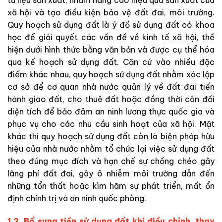
tư liệu sản xuất, nhầm nâng cao hiệu quả sản xuất của
xã hội và tạo điều kiện bảo vệ đất đai, môi trường.
Quy hoạch sử dụng đất là ý đồ sử dụng đất có khoa
học để giải quyết các vấn đề về kinh tế xã hội, thể
hiện dưới hình thức bằng văn bản và được cụ thể hóa
qua kế hoạch sử dụng đất. Căn cứ vào nhiều đặc
điểm khác nhau, quy hoạch sử dụng đất nhằm xác lập
cơ sở để cơ quan nhà nước quản lý về đất đai tiến
hành giao đất, cho thuê đất hoặc đồng thời cân đối
diện tích để bảo đảm an ninh lương thực quốc gia và
phục vụ cho các nhu cầu sinh hoạt của xã hội. Mặt
khác thì quy hoạch sử dụng đất còn là biện pháp hữu
hiệu của nhà nước nhằm tổ chức lại việc sử dụng đất
theo đúng mục đích và hạn chế sự chồng chéo gây
lãng phí đất đai, gây ô nhiễm môi trường dẫn đến
những tổn thất hoặc kìm hãm sự phát triển, mất ổn
định chính trị và an ninh quốc phòng.
1.2. Bổ sung tiền sử dụng đất khi điều chỉnh, thay