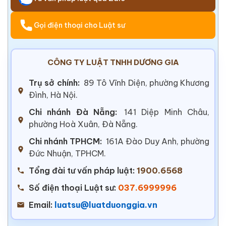
Gọi điện thoại cho Luật sư
CÔNG TY LUẬT TNHH DƯƠNG GIA
Trụ sở chính:
89 Tô Vĩnh Diện, phường Khương
Đình, Hà Nội.
Chi nhánh Đà Nẵng:
141 Diệp Minh Châu,
phường Hoà Xuân, Đà Nẵng.
Chi nhánh TPHCM:
161A Đào Duy Anh, phường
Đức Nhuận, TPHCM.
Tổng đài tư vấn pháp luật:
1900.6568
Số điện thoại Luật sư:
037.6999996
Email:
luatsu@luatduonggia.vn