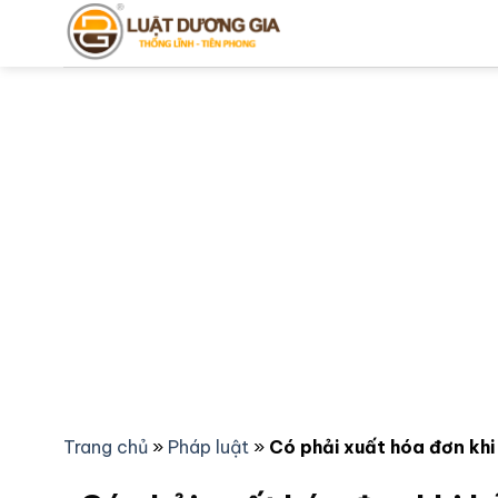
Bỏ
qua
nội
dung
Trang chủ
»
Pháp luật
»
Có phải xuất hóa đơn kh