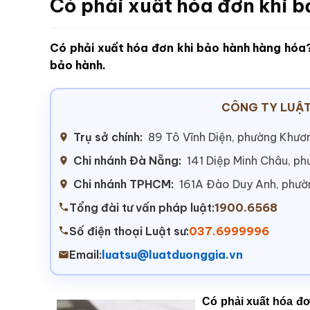
Có phải xuất hóa đơn khi 
Có phải xuất hóa đơn khi bảo hành hàng hóa?
bảo hành.
CÔNG TY LUẬT
Trụ sở chính:
89 Tô Vĩnh Diện, phường Khươn
Chi nhánh Đà Nẵng:
141 Diệp Minh Châu, p
Chi nhánh TPHCM:
161A Đào Duy Anh, phư
Tổng đài tư vấn pháp luật:
1900.6568
Số điện thoại Luật sư:
037.6999996
Email:
luatsu@luatduonggia.vn
Có phải xuất hóa đ