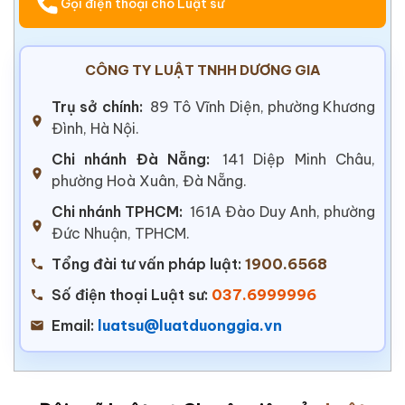
Gọi điện thoại cho Luật sư
CÔNG TY LUẬT TNHH DƯƠNG GIA
Trụ sở chính:
89 Tô Vĩnh Diện, phường Khương
Đình, Hà Nội.
Chi nhánh Đà Nẵng:
141 Diệp Minh Châu,
phường Hoà Xuân, Đà Nẵng.
Chi nhánh TPHCM:
161A Đào Duy Anh, phường
Đức Nhuận, TPHCM.
Tổng đài tư vấn pháp luật:
1900.6568
Số điện thoại Luật sư:
037.6999996
Email:
luatsu@luatduonggia.vn