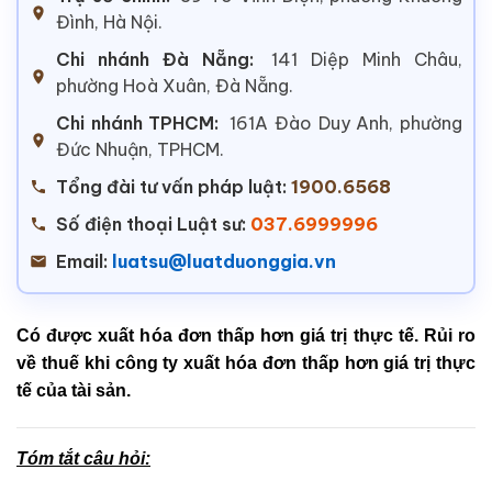
Đình, Hà Nội.
Chi nhánh Đà Nẵng:
141 Diệp Minh Châu,
phường Hoà Xuân, Đà Nẵng.
Chi nhánh TPHCM:
161A Đào Duy Anh, phường
Đức Nhuận, TPHCM.
Tổng đài tư vấn pháp luật:
1900.6568
Số điện thoại Luật sư:
037.6999996
Email:
luatsu@luatduonggia.vn
Có được xuất hóa đơn thấp hơn giá trị thực tế. Rủi ro
về thuế khi công ty xuất hóa đơn thấp hơn giá trị thực
tế của tài sản.
Tóm tắt câu hỏi: