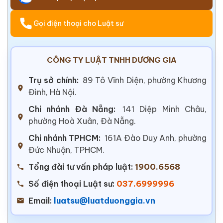
Gọi điện thoại cho Luật sư
CÔNG TY LUẬT TNHH DƯƠNG GIA
Trụ sở chính:
89 Tô Vĩnh Diện, phường Khương
Đình, Hà Nội.
Chi nhánh Đà Nẵng:
141 Diệp Minh Châu,
phường Hoà Xuân, Đà Nẵng.
Chi nhánh TPHCM:
161A Đào Duy Anh, phường
Đức Nhuận, TPHCM.
Tổng đài tư vấn pháp luật:
1900.6568
Số điện thoại Luật sư:
037.6999996
Email:
luatsu@luatduonggia.vn