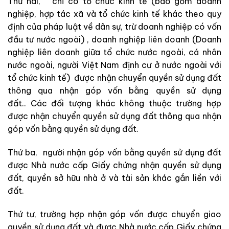
Thứ hai,
chỉ có tổ chức kinh tế
(
bao gồm doanh
nghiệp, hợp tác xã và tổ chức kinh tế khác theo quy
định của pháp luật về dân sự, trừ doanh nghiệp có vốn
đầu tư nước ngoài
)
, doanh nghiệp liên doanh
(
Doanh
nghiệp liên doanh giữa tổ chức nước ngoài, cá nhân
nước ngoài, người Việt Nam định cư ở nước ngoài với
tổ chức kinh tế
)
được nhận chuyển quyền sử dụng đất
thông qua nhận góp vốn bằng quyền sử dụng
đất.. Các đối tượng khác không thuộc trường hợp
được nhận chuyển quyền sử dụng đất thông qua nhận
góp vốn bằng quyền sử dụng đất.
Thứ ba,
người nhận góp vốn bằng quyền sử dụng đất
được Nhà nước cấp Giấy chứng nhận quyền sử dụng
đất, quyền sở hữu nhà ở và tài sản khác gắn liền với
đất.
Thứ tư,
trường hợp nhận góp vốn được chuyển giao
quyền sử dụng đất và được Nhà nước cấp Giấy chứng