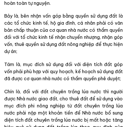
hoàn toàn tự nguyện.
Bảy là,
bên nhận vốn góp bằng quyền sử dụng đất
là
các t
ổ chức kinh tế, hộ gia đình, cá nhân
phải c
ó văn
bản chấp thuận của cơ quan nhà nước có thẩm quyền
đối với tổ chức kinh tế nhận chuyển nhượng, nhận góp
vốn, thuê quyền sử dụng đất nông nghiệp để thực hiện
dự án;
Tám là, mục đích sử dụng đối với diện tích đất góp
vốn phải phù hợp với quy hoạch, kế hoạch sử dụng đất
đã được cơ quan nhà nước có thẩm quyền phê duyệt;
Chín là, đ
ối với đất chuyên trồng lúa nước thì người
được Nhà nước giao đất, cho thuê đất để sử dụng vào
mục đích phi nông nghiệp từ đất chuyên trồng lúa
nước phải nộp một khoản tiền để Nhà nước bổ sung
diện tích đất chuyên trồng lúa nước bị mất hoặc tăng
hiệu quả sử dụng đất trồng lúa theo quy định của