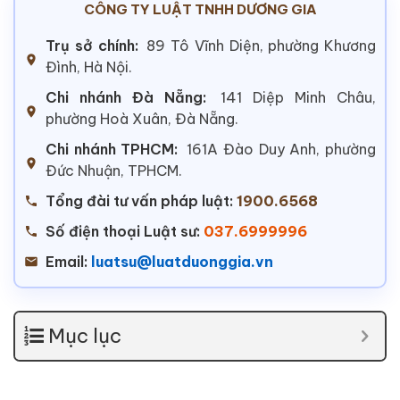
CÔNG TY LUẬT TNHH DƯƠNG GIA
Trụ sở chính:
89 Tô Vĩnh Diện, phường Khương
Đình, Hà Nội.
Chi nhánh Đà Nẵng:
141 Diệp Minh Châu,
phường Hoà Xuân, Đà Nẵng.
Chi nhánh TPHCM:
161A Đào Duy Anh, phường
Đức Nhuận, TPHCM.
Tổng đài tư vấn pháp luật:
1900.6568
Số điện thoại Luật sư:
037.6999996
Email:
luatsu@luatduonggia.vn
Mục lục