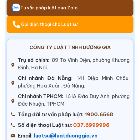
Tư vấn pháp luật qua Zalo
Gọi điện thoại cho Luật sư
CÔNG TY LUẬT TNHH DƯƠNG GIA
Trụ sở chính:
89 Tô Vĩnh Diện, phường Khương
Đình, Hà Nội.
Chi nhánh Đà Nẵng:
141 Diệp Minh Châu,
phường Hoà Xuân, Đà Nẵng.
Chi nhánh TPHCM:
161A Đào Duy Anh, phường
Đức Nhuận, TPHCM.
Tổng đài tư vấn pháp luật:
1900.6568
Số điện thoại Luật sư:
037.6999996
Email:
luatsu@luatduonggia.vn