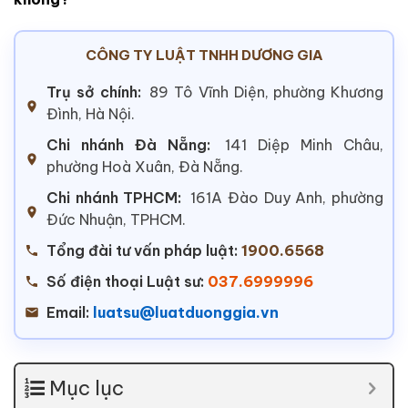
CÔNG TY LUẬT TNHH DƯƠNG GIA
Trụ sở chính:
89 Tô Vĩnh Diện, phường Khương
Đình, Hà Nội.
Chi nhánh Đà Nẵng:
141 Diệp Minh Châu,
phường Hoà Xuân, Đà Nẵng.
Chi nhánh TPHCM:
161A Đào Duy Anh, phường
Đức Nhuận, TPHCM.
Tổng đài tư vấn pháp luật:
1900.6568
Số điện thoại Luật sư:
037.6999996
Email:
luatsu@luatduonggia.vn
Mục lục