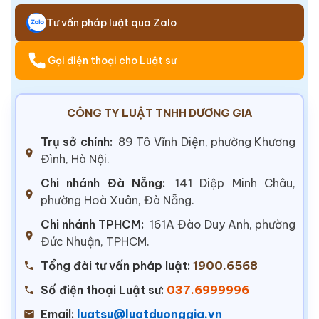
Tư vấn pháp luật qua Zalo
Gọi điện thoại cho Luật sư
CÔNG TY LUẬT TNHH DƯƠNG GIA
Trụ sở chính:
89 Tô Vĩnh Diện, phường Khương
Đình, Hà Nội.
Chi nhánh Đà Nẵng:
141 Diệp Minh Châu,
phường Hoà Xuân, Đà Nẵng.
Chi nhánh TPHCM:
161A Đào Duy Anh, phường
Đức Nhuận, TPHCM.
Tổng đài tư vấn pháp luật:
1900.6568
Số điện thoại Luật sư:
037.6999996
Email:
luatsu@luatduonggia.vn