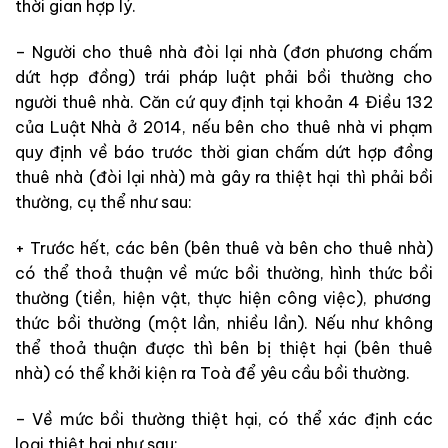
thời gian hợp lý.
– Người cho thuê nhà đòi lại nhà (đơn phương chấm
dứt hợp đồng) trái pháp luật phải bồi thường cho
người thuê nhà. Căn
cứ
quy định tại khoản 4 Điều 132
của
Luật Nhà ở
2014
, nếu bên
cho thuê nhà
vi phạm
quy định về báo trước thời gian chấm dứt hợp đồng
thuê nhà
(đòi lại nhà)
mà gây ra thiệt hại thì phải bồi
thường, cụ thể như sau:
+ Trước hết, các bên
(bên thuê và bên cho thuê nhà)
có thể thoả thuận về mức bồi thường, hình thức bồi
thường
(tiền, hiện vật, thực hiện công việc), phương
thức bồi
thường
(một lần, nhiều lần). Nếu như
không
thể thoả thuận được thì bên bị thiệt hại
(bên thuê
nhà)
có thể khởi kiện ra Toà để yêu cầu bồi thường.
– Về mức bồi thường thiệt hại, có thể xác định các
loại thiệt hại như sau: