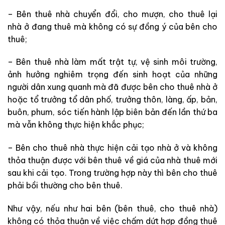
– Bên thuê
nhà
chuyển đổi, cho mượn, cho thuê lại
nhà ở đang thuê mà không có sự đồng ý của bên cho
thuê;
– Bên thuê nhà
làm mất trật tự, vệ sinh môi trường,
ảnh hưởng nghiêm trọng đến sinh hoạt của những
người dân
xung quanh
mà
đã được bên cho thuê nhà ở
hoặc tổ trưởng tổ dân phố, trưởng thôn, làng, ấp, bản,
buôn, phum, sóc tiến
hành
lập biên bản đến lần thứ ba
mà vẫn không thực
hiện
khắc phục;
– Bên cho thuê nhà
thực hiện cải tạo nhà ở và không
thỏa thuận được với bên thuê về giá của
nhà thuê mới
sau khi cải tạo. Trong trường hợp này
thì
bên cho thuê
phải bồi thường cho bên thuê.
Như vậy, nếu như hai bên (bên thuê, cho thuê nhà)
không có thỏa thuận về việc chấm dứt hợp đồng thuê