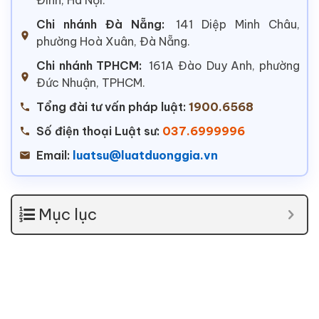
Chi nhánh Đà Nẵng:
141 Diệp Minh Châu,
phường Hoà Xuân, Đà Nẵng.
Chi nhánh TPHCM:
161A Đào Duy Anh, phường
Đức Nhuận, TPHCM.
Tổng đài tư vấn pháp luật:
1900.6568
Số điện thoại Luật sư:
037.6999996
Email:
luatsu@luatduonggia.vn
Mục lục