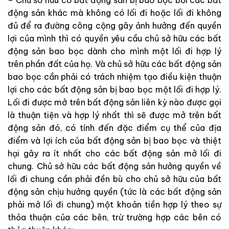
– Chủ sở hữu có bất động sản bị bao bọc bởi các bất
động sản khác mà không có lối đi hoặc lối đi không
đủ để ra đường công cộng gây ảnh hưởng đến quyền
lợi của mình thì có quyền yêu cầu chủ sở hữu các bất
động sản bao bọc dành cho mình một lối đi hợp lý
trên phần đất của họ. Và chủ sở hữu các bất động sản
bao bọc cần phải có trách nhiệm tạo điều kiện thuận
lợi cho các bất động sản bị bao bọc một lối đi hợp lý.
Lối đi được mở trên bất động sản liên kỳ nào được gọi
là thuận tiện và hợp lý nhất thì sẽ được mở trên bất
động sản đó, có tính đến đặc điểm cụ thể của địa
điểm và lợi ích của bất động sản bị bao bọc và thiệt
hại gây ra ít nhất cho các bất động sản mở lối đi
chung. Chủ sở hữu các bất động sản hưởng quyền về
lối đi chung cần phải đền bù cho chủ sở hữu của bất
động sản chịu hưởng quyền (tức là các bất động sản
phải mở lối đi chung) một khoản tiền hợp lý theo sự
thỏa thuận của các bên, trừ trường hợp các bên có