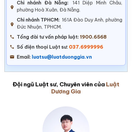
Chi nhánh Đà Nẵng:
141 Diệp Minh Châu,
phường Hoà Xuân, Đà Nẵng.
Chi nhánh TPHCM:
161A Đào Duy Anh, phường
Đức Nhuận, TPHCM.
Tổng đài tư vấn pháp luật:
1900.6568
Số điện thoại Luật sư:
037.6999996
Email:
luatsu@luatduonggia.vn
Đội ngũ Luật sư, Chuyên viên của
Luật
Dương Gia