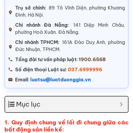
Trụ sở chính:
89 Tô Vĩnh Diện, phường Khương
Đình, Hà Nội.
Chi nhánh Đà Nẵng:
141 Diệp Minh Châu,
phường Hoà Xuân, Đà Nẵng.
Chi nhánh TPHCM:
161A Đào Duy Anh, phường
Đức Nhuận, TPHCM.
Tổng đài tư vấn pháp luật:
1900.6568
Số điện thoại Luật sư:
037.6999996
Email:
luatsu@luatduonggia.vn
Mục lục
1. Quy định chung về lối đi chung giữa các
bất động sản liền kề: