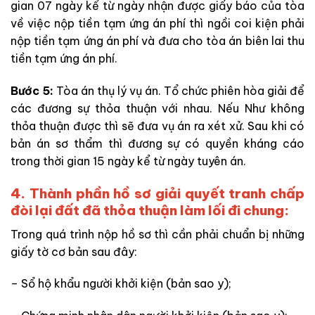
gian 07 ngày kể từ ngày nhận được giấy báo của tòa
về việc nộp tiền tạm ứng án phí thì ngồi coi kiện phải
nộp tiền tạm ứng án phí và đưa cho tòa án biên lai thu
tiền tạm ứng án phí.
Bước 5:
Tòa án thụ lý vụ án. Tổ chức phiên hòa giải để
các đương sự thỏa thuận với nhau. Nếu Như không
thỏa thuận được thì sẽ đưa vụ án ra xét xử. Sau khi có
bản án sơ thẩm thì đương sự có quyền kháng cáo
trong thời gian 15 ngày kể từ ngày tuyên án.
4. Thành phần hồ sơ giải quyết tranh chấp
đòi lại đất đã thỏa thuận làm lối đi chung:
Trong quá trình nộp hồ sơ thì cần phải chuẩn bị những
giấy tờ cơ bản sau đây:
– Sổ hộ khẩu người khởi kiện (bản sao y);