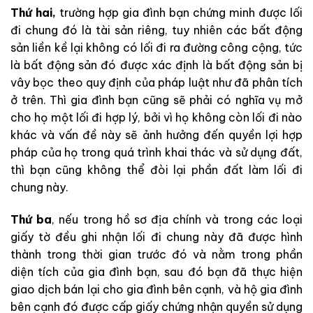
Thứ hai,
trường hợp gia đình bạn chứng minh được lối
đi chung đó là tài sản riêng, tuy nhiên các bất động
sản liền kề lại không có lối đi ra đường công cộng, tức
là bất động sản đó được xác định là bất động sản bị
vây bọc theo quy định của pháp luật như đã phân tích
ở trên. Thì gia đình bạn cũng sẽ phải có nghĩa vụ mở
cho họ một lối đi hợp lý, bởi vì họ không còn lối đi nào
khác và vấn đề này sẽ ảnh hưởng đến quyền lợi hợp
pháp của họ trong quá trình khai thác và sử dụng đất,
thì bạn cũng không thể đòi lại phần đất làm lối đi
chung này.
Thứ ba
, nếu trong hồ sơ địa chính và trong các loại
giấy tờ đều ghi nhận lối đi chung này đã được hình
thành trong thời gian trước đó và nằm trong phần
diện tích của gia đình bạn, sau đó bạn đã thực hiện
giao dịch bán lại cho gia đình bên cạnh, và hộ gia đình
bên cạnh đó được cấp giấy chứng nhận quyền sử dụng