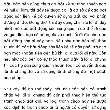
đất, các bên cũng chưa có bất kỳ sự thỏa thuận nào
về núi đi làm, thì đây sẽ được coi là cơ sở để các bất
động sản liền kề có quyền sử dụng đất đối với phần
đường đi đó. Đồng thời thì đây cũng chính là lối đi duy
nhất mà các bất động sản xung quanh có thể đi qua
và gia đình bạn sẽ có nghĩa vụ danh lối đi đó cho các
bất động sản bị vây bọc. Nếu như các bên có thỏa
thuận thì các bất động sản liền kề sẽ cần phải trả cho
bạn một khoản tiền đền bù khi đi qua lối đi này. Còn
nếu như các bên có sự thỏa thuận đây là lối đi chung
thì các hộ dân xung quanh hoàn toàn có quyền đi qua
lối đi chung đó và sử dụng lối đi chung đó một cách
hợp pháp.
Như vậy thì có thể thấy, nếu như các bên có tranh
chấp về lối đi chung thì cần phải thực hiện thủ tục
tranh chấp đất đai, và loại tranh chấp này sẽ được
xác định là tranh chấp ai là người có quyền sử dụng