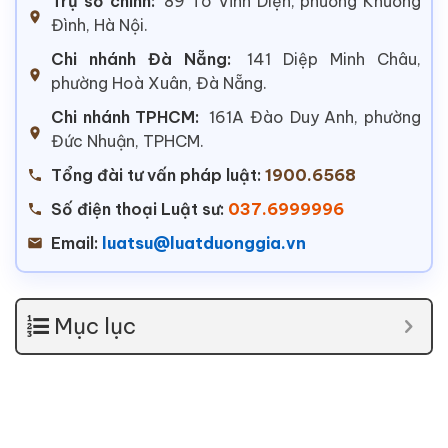
Trụ sở chính:
89 Tô Vĩnh Diện, phường Khương
Đình, Hà Nội.
Chi nhánh Đà Nẵng:
141 Diệp Minh Châu,
phường Hoà Xuân, Đà Nẵng.
Chi nhánh TPHCM:
161A Đào Duy Anh, phường
Đức Nhuận, TPHCM.
Tổng đài tư vấn pháp luật:
1900.6568
Số điện thoại Luật sư:
037.6999996
Email:
luatsu@luatduonggia.vn
Mục lục