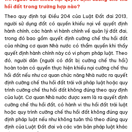
hồi đất trong trường hợp nào?
Theo quy định tại Điều 204 của
Luật Đất đai 2013,
người sử dụng đất có quyền khiếu nại về quyết định
hành chính, các
hành vi hành chính về quản lý đất đai,
trong đó bao
gồm quyết định cưỡng chế thu hồi đất
của những
cơ quan Nhà nước có thẩm quyền khi thấy
quyết định hành chính này có
vi phạm pháp luật. Theo
đó, người dân (người có đất bị cưỡng chế thu hồi)
hoàn toàn có quyền thực hiện khiếu nại cưỡng chế thu
hồi đất nếu như cơ quan chức
năng
Nhà nước ra quyết
định cưỡng chế thu hồi đất trái với
pháp
luật hoặc quy
trình cưỡng chế thu hồi đất không đúng theo
quy định
của
luật
. Cơ quan Nhà nước được xem là ra quyết định
cưỡng chế thu hồi đất
, có hành vi thu hồi đất
trái luật
hoặc quy trình cưỡng chế thu hồi đất không đúng quy
định pháp luật nếu như không tuân thủ theo đúng quy
định của Luật Đất đai và các văn bản pháp luật khác