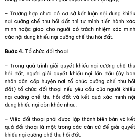
– Trường hợp chưa có cơ sở kết luận nội dung khiếu
nại cưỡng
chế thu hồi đất
thì tự mình tiến hành xác
minh hoặc giao cho người có trách nhiệm xác minh
các
nội dung khiếu nại
cưỡng chế thu hồi đất
.
Bước 4.
Tổ chức đối thoại
– Trong quá trình giải quyết khiếu nại
cưỡng chế thu
hồi đất
, người giải quyết khiếu nại lần đầu
(ủy ban
nhân dân cấp huyện nơi tổ chức cưỡng chế thu hồi
đất)
tổ chức đối thoại nếu yêu cầu của người khiếu
nại
cưỡng chế thu hồi đất
và kết quả xác minh nội
dung khiếu nại còn khác nhau.
– Việc đối thoại phải được lập thành biên bản
và
kết
quả đối thoại là một trong các căn cứ để giải quyết
khiếu nại
cưỡng chế thu hồi đất
.