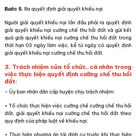
Bước 5.
Ra quyết định giải quyết khiếu nại
Người giải quyết khiếu nại lần đầu phải ra quyết định
giải quyết khiếu nại
cưỡng chế thu hồi đất
và gửi kết
quả giải quyết khiếu nại
cưỡng chế thu hồi đất
trong
thời hạn 03 ngày làm việc, kể từ ngày có quyết định
giải quyết khiếu nại
cưỡng chế thu hồi đất
.
3
.
Trách nhiệm của tổ chức, cá nhân trong
việc thực hiện quyết định cưỡng chế thu hồi
đất:
– Ủy
ban nhân dân
cấp huyện chịu trách nhiệm
:
+
Tổ chức thực hiện việc cưỡng chế
cưỡng chế thu hồi
đất
, giải quyết khiếu nại
cưỡng chế thu hồi đất
theo
quy định của pháp luật về khiếu nại;
+ Thực hiện phương án tái định cư trước khi thực hiện