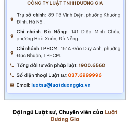
CÔNG TY LUẬT TNHH DƯƠNG GIA
Trụ sở chính:
89 Tô Vĩnh Diện, phường Khương
Đình, Hà Nội.
Chi nhánh Đà Nẵng:
141 Diệp Minh Châu,
phường Hoà Xuân, Đà Nẵng.
Chi nhánh TPHCM:
161A Đào Duy Anh, phường
Đức Nhuận, TPHCM.
Tổng đài tư vấn pháp luật:
1900.6568
Số điện thoại Luật sư:
037.6999996
Email:
luatsu@luatduonggia.vn
Đội ngũ Luật sư, Chuyên viên của
Luật
Dương Gia