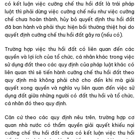
có kết luận việc cưỡng
chế
thu hồi đất là trái pháp
luật thì phải dừng việc
cưỡng chế nếu như
việc cưỡng
chế chưa hoàn thành, hủy bỏ quyết định thu hồi đất
đã ban hành và phải
thực hiện
bồi thường thiệt hại do
quyết định cưỡng
chế
thu hồi đất gây ra (nếu có).
Trường hợp việc thu hồi đất có liên quan đến các
quyền và lợi ích của tổ chức, cá nhân khác trong việc
sử dụng đất theo các
quy định của pháp luật khác có
liên quan thì sẽ
tiến hành cưỡng chế thu hồi đất theo
quy định mà không phải chờ cho đến khi mà
giải
quyết xong quyền và nghĩa vụ liên quan đến việc sử
dụng đất giữa những
người có đất thu hồi và tổ chức,
cá nhân đó theo quy định.
Căn cứ theo các
quy định nêu trên, trường hợp cơ
quan nhà nước có thẩm quyền giải quyết khiếu nại
cưỡng
chế thu hồi đất
chưa có kết luận việc thu hồi