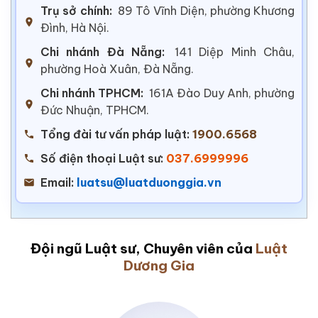
Trụ sở chính:
89 Tô Vĩnh Diện, phường Khương
Đình, Hà Nội.
Chi nhánh Đà Nẵng:
141 Diệp Minh Châu,
phường Hoà Xuân, Đà Nẵng.
Chi nhánh TPHCM:
161A Đào Duy Anh, phường
Đức Nhuận, TPHCM.
Tổng đài tư vấn pháp luật:
1900.6568
Số điện thoại Luật sư:
037.6999996
Email:
luatsu@luatduonggia.vn
Đội ngũ Luật sư, Chuyên viên của
Luật
Dương Gia