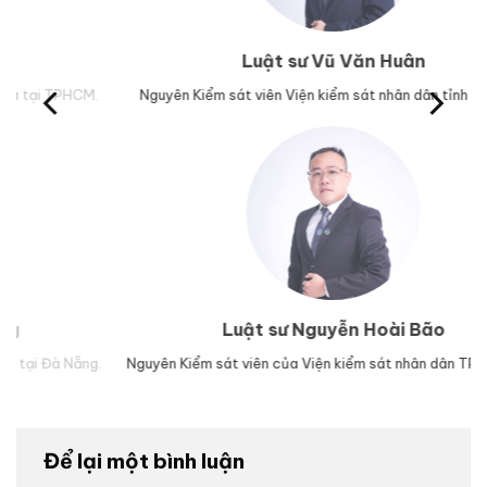
Luật sư Vũ Văn Huân
M.
Nguyên Kiểm sát viên Viện kiểm sát nhân dân tỉnh Phú Yên.
Trư
Luật sư Nguyễn Hoài Bão
g.
Nguyên Kiểm sát viên của Viện kiểm sát nhân dân TP Đà Nẵng.
Lu
Để lại một bình luận