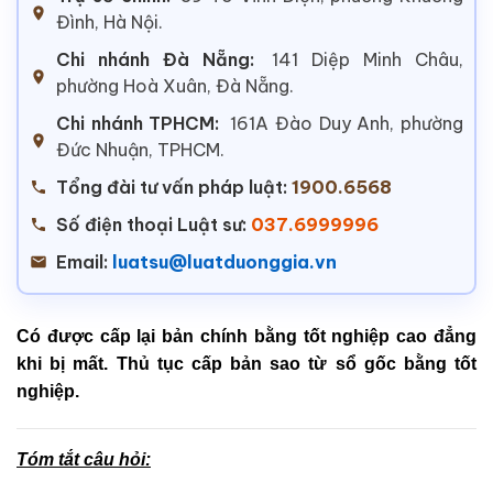
Đình, Hà Nội.
Chi nhánh Đà Nẵng:
141 Diệp Minh Châu,
phường Hoà Xuân, Đà Nẵng.
Chi nhánh TPHCM:
161A Đào Duy Anh, phường
Đức Nhuận, TPHCM.
Tổng đài tư vấn pháp luật:
1900.6568
Số điện thoại Luật sư:
037.6999996
Email:
luatsu@luatduonggia.vn
Có được cấp lại bản chính bằng tốt nghiệp cao đẳng
khi bị mất. Thủ tục cấp bản sao từ sổ gốc bằng tốt
nghiệp.
Tóm tắt câu hỏi: