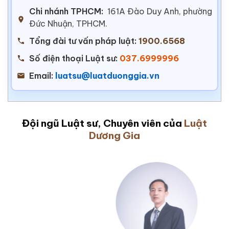
Chi nhánh TPHCM:
161A Đào Duy Anh, phường
Đức Nhuận, TPHCM.
Tổng đài tư vấn pháp luật:
1900.6568
Số điện thoại Luật sư:
037.6999996
Email:
luatsu@luatduonggia.vn
Đội ngũ Luật sư, Chuyên viên của
Luật
Dương Gia