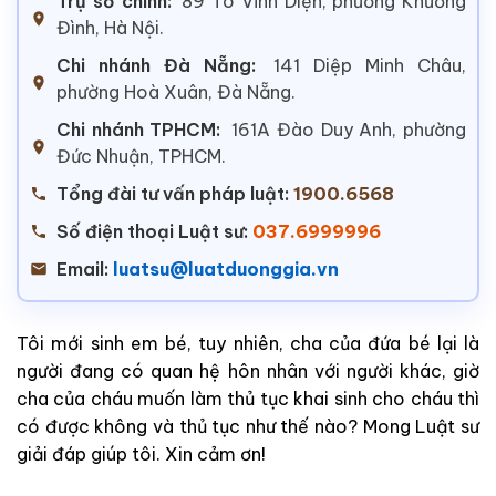
Trụ sở chính:
89 Tô Vĩnh Diện, phường Khương
Đình, Hà Nội.
Chi nhánh Đà Nẵng:
141 Diệp Minh Châu,
phường Hoà Xuân, Đà Nẵng.
Chi nhánh TPHCM:
161A Đào Duy Anh, phường
Đức Nhuận, TPHCM.
Tổng đài tư vấn pháp luật:
1900.6568
Số điện thoại Luật sư:
037.6999996
Email:
luatsu@luatduonggia.vn
Tôi mới sinh em bé, tuy nhiên, cha của đứa bé lại là
người đang có quan hệ hôn nhân với người khác, giờ
cha của cháu muốn làm thủ tục khai sinh cho cháu thì
có được không và thủ tục như thế nào? Mong Luật sư
giải đáp giúp tôi. Xin cảm ơn!