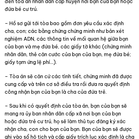
đến tòa án nhân dân cấp huyện nơi bạn của bạn hoặc
đứa bé cư trú.
– Hồ sơ gửi tới tòa bao gồm đơn yêu cầu xác định
cha, con; các bằng chứng chứng minh như bản xét
nghiệm ADN, các thông tin về mối quan hệ giữa bạn
của bạn và mẹ đứa bé, các giấy tờ khác (chứng minh
nhân dân, thẻ căn cước của bạn của bạn, mẹ đứa bé;
giấy tạm ứng lệ phí…).
– Tòa án sẽ căn cứ các tình tiết, chứng minh đã được
cung cấp và trên cơ sở điều tra rồi đưa ra quyết định
công nhận bạn của bạn là cha của đứa trẻ.
– Sau khi có quyết định của tòa án, bạn của bạn sẽ
mang ra ủy ban nhân dân cấp xã nơi bạn của bạn
hoặc đứa trẻ cư trú, họ sẽ làm thủ tục đăng ký xác
nhận cha, con cho bạn của bạn. Bạn của bạn sẽ được
ghi vào sổ hộ tịch và cấp giấy trích lục xác định là cha