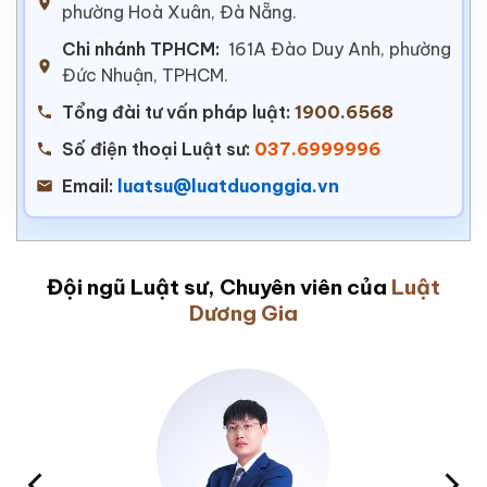
phường Hoà Xuân, Đà Nẵng.
Chi nhánh TPHCM:
161A Đào Duy Anh, phường
Đức Nhuận, TPHCM.
Tổng đài tư vấn pháp luật:
1900.6568
Số điện thoại Luật sư:
037.6999996
Email:
luatsu@luatduonggia.vn
Đội ngũ Luật sư, Chuyên viên của
Luật
Dương Gia