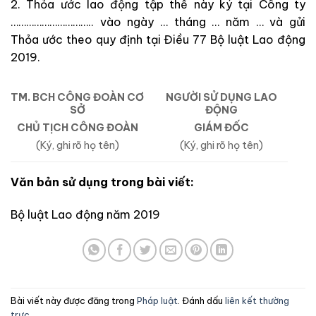
2. Thỏa ước lao động tập thể này ký tại Công ty
………………………….. vào ngày … tháng … năm … và gửi
Thỏa ước theo quy định tại Điều 77 Bộ luật Lao động
2019.
TM. BCH CÔNG ĐOÀN CƠ
NGƯỜI SỬ DỤNG LAO
SỞ
ĐỘNG
CHỦ TỊCH CÔNG ĐOÀN
GIÁM ĐỐC
(Ký, ghi rõ họ tên)
(Ký, ghi rõ họ tên)
Văn bản sử dụng trong bài viết:
Bộ luật Lao động năm 2019
Bài viết này được đăng trong
Pháp luật
. Đánh dấu
liên kết thường
trực
.