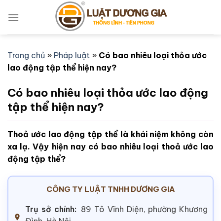
Bỏ
qua
nội
dung
Trang chủ
»
Pháp luật
»
Có bao nhiêu loại thỏa ước
lao động tập thể hiện nay?
Có bao nhiêu loại thỏa ước lao động
tập thể hiện nay?
Thoả ước lao động tập thể là khái niệm không còn
xa lạ. Vậy hiện nay có bao nhiêu loại thoả ước lao
động tập thể?
CÔNG TY LUẬT TNHH DƯƠNG GIA
Trụ sở chính:
89 Tô Vĩnh Diện, phường Khương
Đình, Hà Nội.