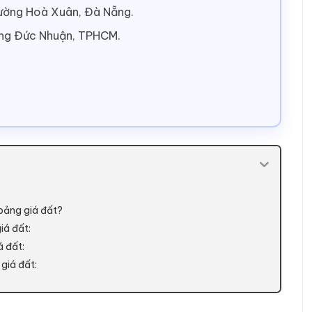
hường Hoà Xuân, Đà Nẵng.
ờng Đức Nhuận, TPHCM.
g bảng giá đất?
iá đất:
á đất:
 giá đất: