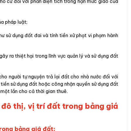
hổ cư đối với phần diện tích trong hạn mức giao của
a pháp luật;
như sử dụng đất đai và tính tiền xử phạt vi phạm hành
ây ra thiệt hại trong lĩnh vực quản lý và sử dụng đất
cho người tự nguyện trả lại đất cho nhà nước đối với
u tiền sử dụng đất hoặc công nhận quyền sử dụng đất
 một lần cho cả thời gian thuê.
đô thị, vị trí đất trong bảng giá
trong bảng giá đất: