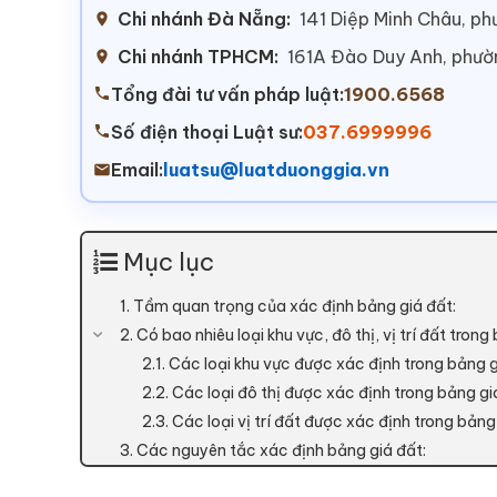
Chi nhánh Đà Nẵng:
141 Diệp Minh Châu, p
Chi nhánh TPHCM:
161A Đào Duy Anh, phư
Tổng đài tư vấn pháp luật:
1900.6568
Số điện thoại Luật sư:
037.6999996
Email:
luatsu@luatduonggia.vn
Mục lục
1. Tầm quan trọng của xác định bảng giá đất:
2. Có bao nhiêu loại khu vực, đô thị, vị trí đất tron
2.1. Các loại khu vực được xác định trong bảng g
2.2. Các loại đô thị được xác định trong bảng gi
2.3. Các loại vị trí đất được xác định trong bảng
3. Các nguyên tắc xác định bảng giá đất: