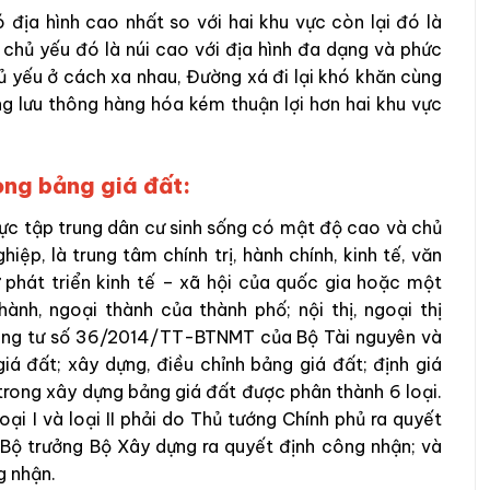
 địa hình cao nhất so với hai khu vực còn lại đó là
chủ yếu đó là núi cao với địa hình đa dạng và phức
ủ yếu ở cách xa nhau, Đường xá đi lại khó khăn cùng
g lưu thông hàng hóa kém thuận lợi hơn hai khu vực
rong bảng giá đất:
 vực tập trung dân cư sinh sống có mật độ cao và chủ
iệp, là trung tâm chính trị, hành chính, kinh tế, văn
 phát triển kinh tế – xã hội của quốc gia hoặc một
ành, ngoại thành của thành phố; nội thị, ngoại thị
ông tư số 36/2014/TT-BTNMT của Bộ Tài nguyên và
iá đất; xây dựng, điều chỉnh bảng giá đất; định giá
 trong xây dựng bảng giá đất được phân thành 6 loại.
ại I và loại II phải do Thủ tướng Chính phủ ra quyết
do Bộ trưởng Bộ Xây dựng ra quyết định công nhận; và
g nhận.