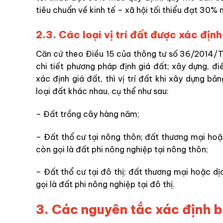
tiêu chuẩn về kinh tế – xã hội tối thiểu đạt 30% 
2.3. Các loại vị trí đất được xác địn
Căn cứ theo Điều 15 của
thông tư số 36/2014/T
chi tiết phương pháp định giá đất; xây dựng, đi
xác định giá đất, thì vị trí đất khi xây dựng bả
loại đất khác nhau, cụ thể như sau:
– Đất trồng cây hàng năm;
– Đất thổ cư tại nông thôn; đất thương mại hoặ
còn gọi là đất phi nông nghiệp tại nông thôn;
– Đất thổ cư tại đô thị; đất thương mại hoặc dị
gọi là đất phi nông nghiệp tại đô thị.
3. Các nguyên tắc xác định b