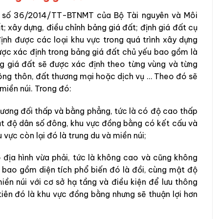
ư số 36/2014/TT-BTNMT của Bộ Tài nguyên và Môi
t; xây dựng, điều chỉnh bảng giá đất; định giá đất cụ
định được các loại khu vực trong quá trình xây dựng
được xác định trong bảng giá đất chủ yếu bao gồm là
ng giá đất sẽ được xác định theo từng vùng và từng
nông thôn, đất thương mại hoặc dịch vụ … Theo đó sẽ
 miền núi. Trong đó:
tương đối thấp và bằng phẳng, tức là có độ cao thấp
t độ dân số đông, khu vực đồng bằng có kết cấu và
 vực còn lại đó là trung du và miền núi;
 địa hình vừa phải, tức là không cao và cũng không
, bao gồm diện tích phổ biến đó là đồi, cùng mật độ
ền núi với cơ sở hạ tầng và điều kiện để lưu thông
tiên đó là khu vực đồng bằng nhưng sẽ thuận lợi hơn