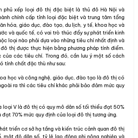
h phủ xếp loại đô thị đặc biệt là thủ đô Hà Nội và
hành chính cấp tỉnh loại đặc biệt và trung tâm tổng
văn hóa, giáo dục, đào tạo, du lịch, y tế, khoa học và
ớc và quốc tế, có vai trò thúc đẩy sự phát triển kinh
uộc loại nào phải dựa vào những tiêu chí nhất định và
ại đô thị được thực hiện bằng phương pháp tính điểm.
 của các tiêu chí. Trong đó, cần lưu ý một số cách
ó tính chất đặc thù như sau:
 khoa học và công nghệ, giáo dục, đào tạo là đô thị có
ngoài ra thì các tiêu chí khác phải bảo đảm mức quy
V và loại V là đô thị có quy mô dân số tối thiểu đạt 50%
ểu đạt 70% mức quy định của loại đô thị tương ứng.
phát triển cơ sở hạ tầng và kiến trúc cảnh quan đô thị
, mật độ dân số, tỷ lệ lao động phi nông nghiệp và