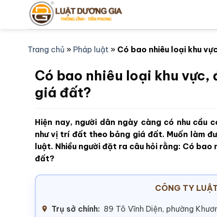
Bỏ
qua
nội
dung
Trang chủ
»
Pháp luật
»
Có bao nhiêu loại khu vực
Có bao nhiêu loại khu vực, đ
giá đất?
Hiện nay, người dân ngày càng có nhu cầu có
như vị trí đất theo bảng giá đất. Muốn làm đư
luật. Nhiều người đặt ra câu hỏi rằng: Có bao n
đất?
CÔNG TY LUẬT
Trụ sở chính:
89 Tô Vĩnh Diện, phường Khươn