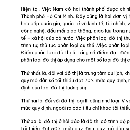
Hiện tại, Việt Nam có hai thành phố được chín
Thành phố Hồ Chí Minh. Đây cũng là hai đơn vị 
hợp cấp quốc gia, quốc tế về kinh tế, tài chính, 
công nghệ, đầu mối giao thông, giao lưu trong nư
tế – xã hội của cả nước. Việc phân loại đô thị th
trình tự, thủ tục phân loại cụ thể .Việc phân lo
Điểm phân loại đô thị là tổng số điểm đạt được
phân loại đô thị áp dụng cho một số loại đô thị c
Thứ nhất là, đối với đô thị là trung tâm du lịch,
quy mô dân số tối thiểu đạt 70% mức quy định, 
định của loại đô thị tương ứng.
Thứ hai là, đối với đô thị loại III cũng như loại I
mức quy định, ngoài ra các tiêu chí khác tối thi
Thứ ba là, đô thị ở hải đảo là đô thị có trình độ 
tối thiểu đạt 50% mức quy định, quy mô dân số