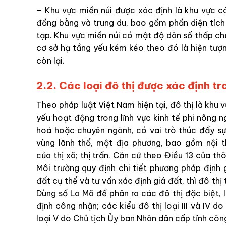
– Khu vực miền núi được xác định là khu vực có
đồng bằng và trung du, bao gồm phần diện tích 
tạp. Khu vực miền núi có mật độ dân số thấp ch
cơ sở hạ tầng yếu kém kéo theo đó là hiện tượn
còn lại.
2.2. Các loại đô thị được xác định t
Theo pháp luật Việt Nam hiện tại, đô thị là khu
yếu hoạt động trong lĩnh vực kinh tế phi nông ngh
hoá hoặc chuyên ngành, có vai trò thúc đẩy sự
vùng lãnh thổ, một địa phương, bao gồm nội th
của thị xã; thị trấn. Căn cứ theo Điều 13 của
th
Môi trường quy định chi tiết phương pháp định g
đất cụ thể và tư vấn xác định giá đất, thì
đô thị
Dùng số La Mã để phân ra các đô thị đặc biệt, lo
định công nhận; các kiểu đô thị loại III và IV 
loại V do Chủ tịch Ủy ban Nhân dân cấp tỉnh côn