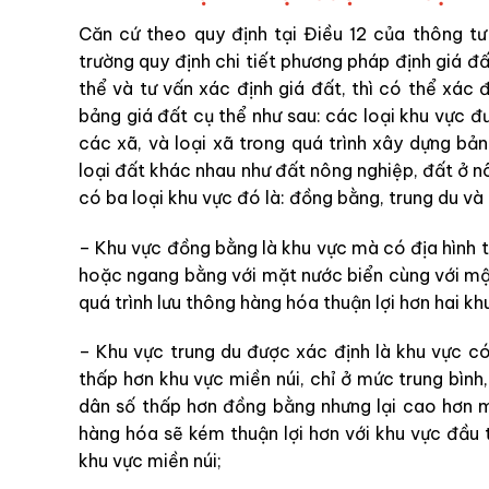
Căn cứ theo quy định tại Điều 12 của
thông t
trường quy định chi tiết phương pháp định giá đấ
thể và tư vấn xác định giá đất,
thì có thể xác 
bảng giá đất cụ thể như sau: các loại khu vực 
các xã, và loại xã trong quá trình xây dựng bả
loại đất khác nhau như đất nông nghiệp, đất ở 
có ba loại khu vực đó là: đồng bằng, trung du và
– Khu vực đồng bằng là khu vực mà có địa hình 
hoặc ngang bằng với mặt nước biển cùng với mậ
quá trình lưu thông hàng hóa thuận lợi hơn hai khu
– Khu vực trung du được xác định là khu vực có
thấp hơn khu vực miền núi, chỉ ở mức trung bình
dân số thấp hơn đồng bằng nhưng lại cao hơn mi
hàng hóa sẽ kém thuận lợi hơn với khu vực đầu 
khu vực miền núi;