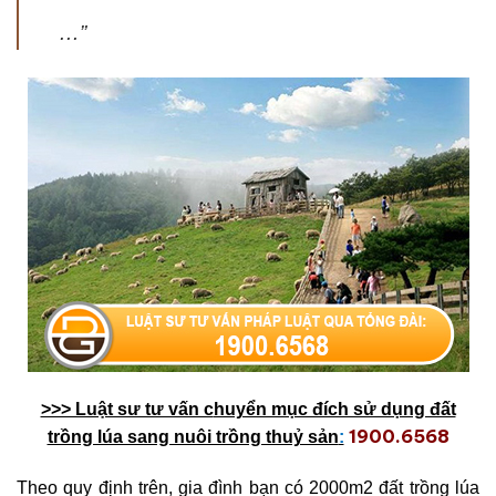
…”
>>> Luật sư tư vấn c
huyển mục đích sử dụng đất
1900.6568
trồng lúa sang nuôi trồng thuỷ sản
:
Theo quy định trên, gia đình bạn có 2000m2 đất trồng lúa