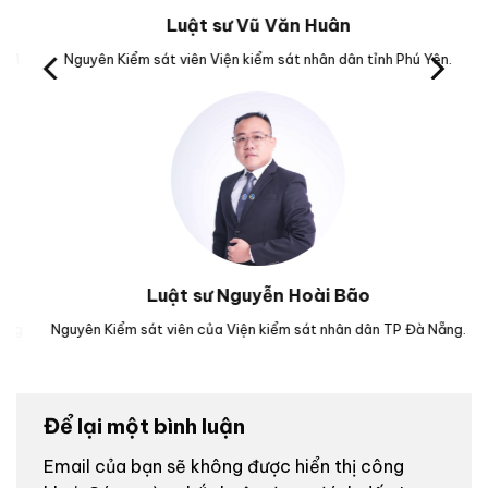
Luật sư Vũ Văn Huân
Nguyên Kiểm sát viên Viện kiểm sát nhân dân tỉnh Phú Yên.
Trưở
Luật sư Nguyễn Hoài Bão
.
Nguyên Kiểm sát viên của Viện kiểm sát nhân dân TP Đà Nẵng.
Luậ
Để lại một bình luận
Email của bạn sẽ không được hiển thị công