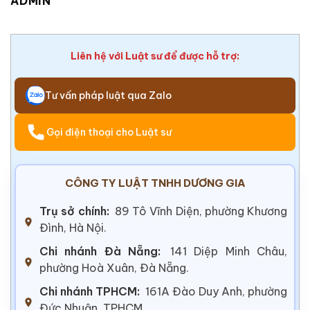
ADMIN
Liên hệ với Luật sư để được hỗ trợ:
Tư vấn pháp luật qua Zalo
Gọi điện thoại cho Luật sư
CÔNG TY LUẬT TNHH DƯƠNG GIA
Trụ sở chính:
89 Tô Vĩnh Diện, phường Khương
Đình, Hà Nội.
Chi nhánh Đà Nẵng:
141 Diệp Minh Châu,
phường Hoà Xuân, Đà Nẵng.
Chi nhánh TPHCM:
161A Đào Duy Anh, phường
Đức Nhuận, TPHCM.