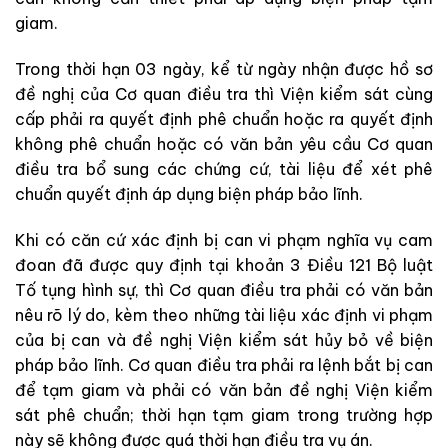
giam.
Trong thời hạn 03 ngày, kể từ ngày nhận được hồ sơ
đề nghị của Cơ quan điều tra
thì
Viện kiểm sát cùng
cấp phải ra quyết định phê chuẩn hoặc
ra quyết định
không phê chuẩn hoặc có văn bản yêu cầu Cơ quan
điều tra bổ sung các
chứng cứ, tài liệu để xét phê
chuẩn quyết định áp dụng biện pháp bảo lĩnh.
Khi có căn cứ xác định bị can vi phạm nghĩa vụ cam
đoan đã
được
quy định tại khoản 3 Điều 121 Bộ luật
Tố tụng hình sự, thì Cơ quan điều tra phải
có văn bản
nêu rõ lý do, kèm theo những tài liệu xác định vi phạm
của bị can và đề nghị Viện kiểm sát hủy bỏ về
biện
pháp bảo lĩnh. Cơ quan điều tra phải ra lệnh bắt bị can
để tạm giam và phải
có văn bản đề nghị Viện kiểm
sát phê chuẩn; thời hạn tạm giam trong trường hợp
này
sẽ
không được quá thời hạn điều tra vụ án.