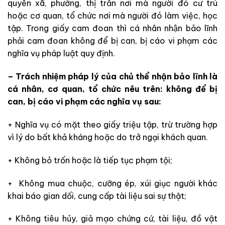
quyền xã, phường, thị trấn nơi mà
người đó cư trú
hoặc cơ quan, tổ chức nơi mà
người đó làm việc, học
tập. Trong giấy cam đoan
thì
cá nhân nhận bảo lĩnh
phải cam đoan không để bị can, bị cáo vi phạm các
nghĩa vụ pháp luật quy định.
– Trách nhiệm pháp lý của chủ thể nhận bảo lĩnh là
cá nhân, cơ quan, tổ chức nêu trên: không để bị
can, bị cáo vi phạm các nghĩa vụ sau:
+ Nghĩa vụ có mặt theo giấy triệu tập, trừ trường hợp
vì lý do bất khả kháng hoặc do trở ngại khách quan.
+ Không bỏ trốn hoặc là
tiếp tục phạm tội;
+ Không mua chuộc, cưỡng ép, xúi giục người khác
khai báo gian dối, cung cấp tài liệu sai sự thật;
+
Không tiêu hủy, giả mạo chứng cứ, tài liệu, đồ vật