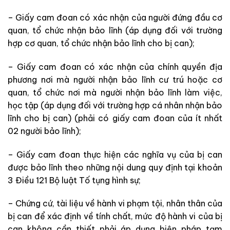
– Giấy cam đoan có xác nhận của người đứng đầu cơ
quan, tổ chức nhận bảo lĩnh
(áp dụng
đối với trường
hợp cơ quan, tổ chức nhận bảo lĩnh cho bị can
)
;
– Giấy cam đoan có xác nhận của chính quyền địa
phương nơi mà
người nhận bảo lĩnh cư trú hoặc cơ
quan, tổ chức nơi mà
người nhận bảo lĩnh làm việc,
học tập
(áp dụng
đối với trường hợp cá nhân nhận bảo
lĩnh cho bị can
)
(phải có giấy cam đoan của ít nhất
02 người bảo lĩnh);
– Giấy cam đoan thực hiện các nghĩa vụ của bị can
được bảo lĩnh theo những nội dung quy định tại khoản
3 Điều 121 Bộ luật Tố tụng hình sự;
–
Chứng cứ, tài liệu về hành vi phạm tội, nhân thân của
bị can để xác định về
tính chất, mức độ hành vi của bị
can không cần thiết phải áp dụng biện pháp tạm