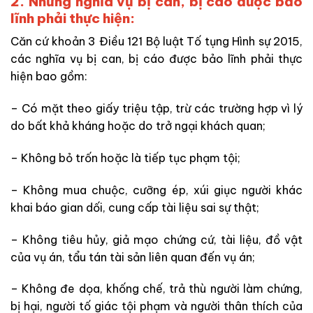
2. Những nghĩa vụ bị can, bị cáo được bảo
lĩnh phải thực hiện:
Căn cứ khoản 3 Điều 121 Bộ luật Tố tụng Hình sự 2015,
các nghĩa vụ bị can, bị cáo được bảo lĩnh phải thực
hiện bao gồm:
– Có mặt theo giấy triệu tập, trừ các
trường hợp vì lý
do bất khả kháng hoặc do trở ngại khách quan;
– Không bỏ trốn hoặc là
tiếp tục phạm tội;
– Không mua chuộc, cưỡng ép, xúi giục người khác
khai báo gian dối, cung cấp tài liệu sai sự thật;
– Không tiêu hủy, giả mạo chứng cứ, tài liệu, đồ vật
của vụ án, tẩu tán tài sản liên quan đến vụ án;
– Không đe dọa, khống chế, trả thù người làm chứng,
bị hại, người tố giác tội phạm và người thân thích của