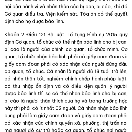
hội của hành vi và nhân thân của bị can, bị cáo, khi
đó
Cơ quan điều tra, Viện kiểm sát, Tòa án có thể quyết
định cho họ được bảo lĩnh.
Khoản 2 Điều 121 Bộ luật Tố tụng Hình sự 2015 quy
định Cơ quan, tổ chức có thể nhận bảo lĩnh cho bị can,
bị cáo là người của chính
cơ quan, tổ chức mình. Cơ
quan, tổ chức nhận bảo lĩnh phải có giấy cam đoan và
giấy
cam đoan phải
có xác nhận của người đứng đầu
cơ quan, tổ chức. Cá nhân là người đủ 18 tuổi trở lên,
có
nhân thân tốt, nghiêm chỉnh chấp hành pháp luật,
có
thu nhập ổn định và có điều kiện quản lý người
được bảo lĩnh thì sẽ
có thể nhận bảo lĩnh cho bị can,
bị cáo là người thân thích của họ và trong trường hợp
này thì phải
có
ít nhất 02 người. Cá nhân nhận bảo lĩnh
cũng
phải làm giấy cam đoan và
giấy cam đoan phải
có xác nhận của chính quyền xã, phường, thị trấn nơi
mà
người đó cư trú hoặc cơ quan, tổ chức nơi người