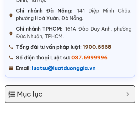
Chi nhánh Đà Nẵng:
141 Diệp Minh Châu,
phường Hoà Xuân, Đà Nẵng.
Chi nhánh TPHCM:
161A Đào Duy Anh, phường
Đức Nhuận, TPHCM.
Tổng đài tư vấn pháp luật:
1900.6568
Số điện thoại Luật sư:
037.6999996
Email:
luatsu@luatduonggia.vn
Mục lục