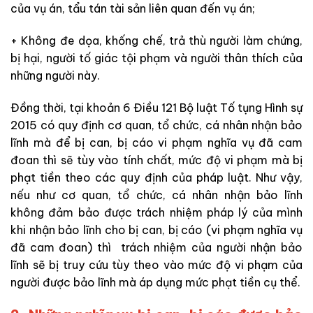
của vụ án, tẩu tán tài sản liên quan đến vụ án;
+
Không đe dọa, khống chế, trả thù người làm chứng,
bị hại, người tố giác tội phạm và người thân thích của
những người này.
Đồng thời, tại khoản 6 Điều 121 Bộ luật Tố tụng Hình sự
2015
có
quy định cơ quan, tổ chức, cá nhân nhận bảo
lĩnh
mà
để bị can, bị cáo vi phạm nghĩa vụ đã cam
đoan thì sẽ
tùy vào
tính chất, mức độ vi phạm mà bị
phạt tiền theo các
quy định của pháp luật. Như vậy,
nếu như cơ quan, tổ chức, cá nhân nhận bảo lĩnh
không đảm bảo được trách nhiệm pháp lý của mình
khi nhận bảo lĩnh cho bị can, bị cáo (vi phạm nghĩa vụ
đã cam đoan) thì trách nhiệm của người nhận
bảo
lĩnh sẽ bị truy cứu tùy theo vào
mức độ vi phạm của
người được bảo lĩnh mà áp dụng mức phạt tiền cụ thể.