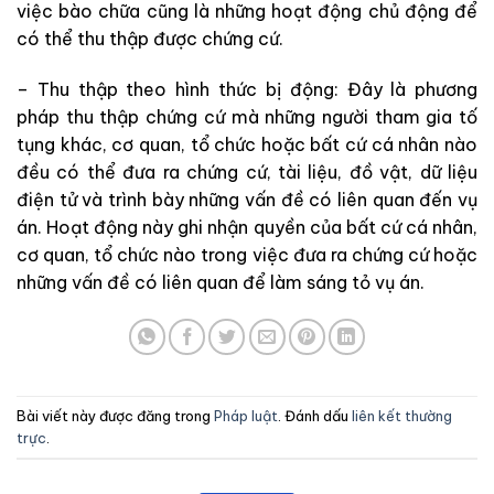
việc
bào
chữa
cũng
là
những
hoạt
động
chủ
động
để
có
thể
thu
thập
được
chứng
cứ
.
–
Thu
thập
theo
hình
thức
bị
động
:
Đây
là
phương
pháp
thu
thập
chứng
cứ
mà
những
người
tham gia
tố
tụng
khác
,
cơ
quan
,
tổ
chức
hoặc
bất
cứ
cá
nhân
nào
đều
có
thể
đưa
ra
chứng
cứ
,
tài
liệu
,
đồ
vật
,
dữ
liệu
điện
tử
và
trình
bày
những
vấn
đề
có
liên
quan
đến
vụ
án
.
Hoạt
động
này
ghi
nhận
quyền
của
bất
cứ
cá
nhân
,
cơ
quan
,
tổ
chức
nào
trong
việc
đưa
ra
chứng
cứ
hoặc
những
vấn
đề
có
liên
quan
để
làm sáng
tỏ
vụ
án
.
Bài viết này được đăng trong
Pháp luật
. Đánh dấu
liên kết thường
trực
.