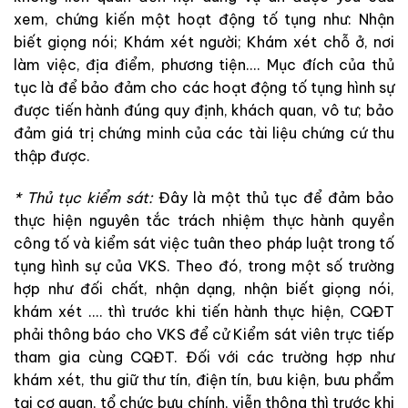
xem
,
chứng
kiến
một
hoạt
động
tố
tụng
như
:
Nhận
biết
giọng
nói
;
Khám
xét
người
;
Khám
xét
chỗ
ở
,
nơi
làm
việc
,
địa
điểm,
phương
tiện
.
.
.
. Mục
đích
của
thủ
tục
là
để
bảo
đảm
cho
các
hoạt
động
tố
tụng
hình
sự
được
tiến
hành
đúng
quy
định
,
khách
quan
,
vô
tư
;
bảo
đảm
giá
trị
chứng
minh
của
các
tài
liệu
chứng
cứ
thu
thập
được
.
*
Thủ
tục
kiểm
sát
:
Đây
là
một
thủ
tục
để
đảm
bảo
thực
hiện
nguyên
tắc
trách
nhiệm
thực
hành
quyền
công
tố
và
kiểm
sát
việc
tuân
theo
pháp
luật
trong
tố
tụng
hình
sự
của
VKS
.
Theo
đó
,
trong
một
số
trường
hợp
như
đối
chất
,
nhận
dạng
,
nhận
biết
giọng
nói,
khám
xét
.
…
thì
trước
khi
tiến
hành thực
hiện
,
CQĐT
phải
thông
báo
cho
VKS
để
cử
Kiểm
sát
viên
trực
tiếp
tham
gia
cùng
CQĐT
.
Đối
với
các
trường
hợp
như
khám
xét
,
thu
giữ
thư
tín
,
điện
tín
,
bưu
kiện
,
bưu
phẩm
tại
cơ
quan
,
tổ
chức
bưu
chính
,
viễn
thông
thì
trước
khi