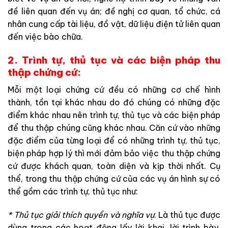
đề
liên
quan
đến
vụ
án
;
đề
nghị
cơ
quan
,
tổ
chức
,
cá
nhân
cung
cấp
tài
liệu
,
đồ
vật
,
dữ
liệu
điện
tử
liên
quan
đến
việc
bào
chữa
.
2. Trình tự, thủ tục và các biện pháp thu
thập chứng cứ:
Mỗi
một
loại
chứng
cứ
đều
có
những
cơ
chế
hình
thành
,
tồn
tại
khác
nhau
do
đó
chúng
có
những
đặc
điểm
khác
nhau
nên
trình
tự
,
thủ
tục
và
các
biện
pháp
để
thu
thập
chúng
cũng
khác
nhau
.
Căn
cứ
vào
những
đặc
điểm
của
từng
loại
để
có
những
trình
tự
,
thủ
tục
,
biện
pháp
hợp
lý
thì
mới
đảm
bảo
việc
thu
thập
chứng
cứ
được
khách
quan
,
toàn
diện
và
kịp
thời
nhất
.
Cụ
thể
,
trong
thu
thập
chứng
cứ
của
các
vụ
án
hình
sự
có
thể
gồm
các
trình
tự
,
thủ
tục
như
:
*
Thủ
tục
giải
thích
quyền
và
nghĩa
vụ
:
Là
thủ
tục
được
dùng
trong
các
hoạt
động
lấy
lời
khai
,
lời
trình
bày
,