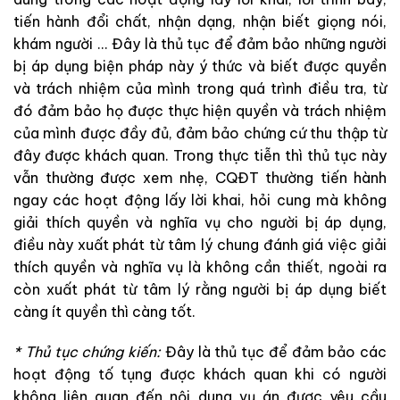
tiến
hành
đổi
chất
,
nhận
dạng
,
nhận
biết
giọng
nói
,
khám
người
.
.
.
Đây
là
thủ
tục
để
đảm
bảo
những
người
bị
áp
dụng
biện
pháp
này
ý
thức
và
biết
được
quyền
và
trách
nhiệm
của
mình
trong
quá
trình
điều
tra
,
từ
đó
đảm
bảo
họ
được
thực
hiện
quyền
và
trách
nhiệm
của
mình
được
đầy
đủ
,
đảm
bảo
chứng
cứ
thu
thập
từ
đây
được
khách
quan
.
Trong
thực
tiễn
thì
thủ
tục
này
vẫn
thường
được
xem
nhẹ
,
CQĐT
thường
tiến
hành
ngay
các
hoạt
động
lấy
lời
khai
, hỏi
cung
mà
không
giải
thích
quyền
và
nghĩa
vụ
cho
người
bị
áp
dụng
,
điều
này xuất
phát
từ
tâm
lý
chung đánh
giá
việc
giải
thích
quyền và
nghĩa
vụ
là
không
cần
thiết
,
ngoài ra
còn
xuất
phát
từ
tâm
lý
rằng
người
bị
áp
dụng
biết
càng
ít
quyền
thì
càng
tốt
.
*
Thủ
tục
chứng
kiến
:
Đây
là
thủ
tục
để
đảm
bảo
các
hoạt
động
tố
tụng
được
khách
quan
khi
có
người
không
liên
quan
đến
nội
dung
vụ
án
được
yêu
cầu