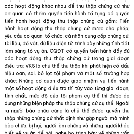
các
hoạt
động
khác
nhau
để
thu
thập
chứng
cứ
như
cơ
quan
có
thẩm
quyền
tiến
hành
tố
tụng
có
quyền
tiến
hành
hoạt
động
thu
thập
chứng
cứ gồm
: Tiến
hành
hoạt
động
thu
thập
chứng
cứ
được cho
phép
;
yêu cầu
cơ
quan
,
tổ
chức
,
cá
nhân
cung
cấp
chứng
cứ
,
tài
liệu
,
đồ
vật
,
dữ
liệu
điện
tử
,
trình
bày
những
tình
tiết
làm
sáng
tỏ
vụ
án
,
CQĐT
có
quyền
tiến
hành
đầy
đủ
các
hoạt
động
thu
thập
chứng
cứ
trong
giai
đoạn
điều
tra
;
VKS
là
chủ
thể thu
thập
khi phát
hiện
có
dấu
hiệu
oan
,
sai,
bỏ
lọt
tội
phạm
và
một
số
trường
hợp
khác
;
Những cơ
quan
được
giao
nhiệm
vụ
tiến
hành
một
số
hoạt
động
điều
tra
thì
tùy
vào
từng giai
đoạn
,
tính
chất
,
mức
độ
của
tội
phạm
cụ
thể
thì
được
áp
dụng
những
biện
pháp
thu
thập
chứng
cứ
cụ
thể
.
Ngoài
ra
người
bào
chữa
cũng
là
chủ
thể
được
quyền
thu
thập
những
chứng
cứ
nhất
định
như
gặp
người
mà
mình
bào
chữa
,
bị
hại
,
người
làm
chứng
và
những
người
khác
biết
về
vụ
án
để
hỏi
,
nghe
họ
trình
bày
về
những vấn