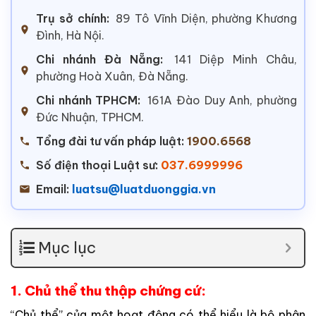
Trụ sở chính:
89 Tô Vĩnh Diện, phường Khương
Đình, Hà Nội.
Chi nhánh Đà Nẵng:
141 Diệp Minh Châu,
phường Hoà Xuân, Đà Nẵng.
Chi nhánh TPHCM:
161A Đào Duy Anh, phường
Đức Nhuận, TPHCM.
Tổng đài tư vấn pháp luật:
1900.6568
Số điện thoại Luật sư:
037.6999996
Email:
luatsu@luatduonggia.vn
Mục lục
1. Chủ thể thu thập chứng cứ:
“
Chủ
thể
”
của
một
hoạt
động
có
thể
hiểu
là
bộ
phận