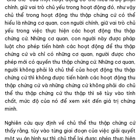
chính
,
giữ
vai
trò
chủ
yếu
trong
hoạt
động
đó
,
như
vậy
chủ
thể
trong
hoạt
động
thu
thập
chứng
cứ có thể
hiểu
là
những
cơ
quan
,
con người
chính
,
giữ
vai
trò
chủ
yếu
trong
việc
thực
hiện các
hoạt
động
thu
thập
chứng cứ
.
Những
cơ
quan
,
con
người
này
được
pháp
luật
cho
phép
tiến
hành
các
hoạt
động
để
thu
thập
chứng cứ
và
chỉ
có
những
cơ
quan
,
người
được
cho
phép
mới
có
quyền
thu
thập
chứng
cứ
.
Những
cơ
quan
,
người
không
phải
là
chủ
thể
của
hoạt
động
thu
thập
chứng
cứ
thì
không
được
tiến
hành
các
hoạt
động
thu
thập
chứng
cứ
và
những
chứng
cứ
không
phải
do
chủ
thể
thu
thập
chứng
cứ
thu
thập
thì
sẽ
tùy
vào
tính
chất
,
mức
độ
của
nó
để
xem
xét
đến
giá
trị
chứng
minh
.
Nghiên
cứu
quy
định
về
chủ
thể
thu
thập
chứng
cứ
thấy
rằng
,
tùy
vào
từng
giai
đoạn
của
việc giải
quyết
một
vụ
án
hình
sự
thì
chủ
thể
lại
được
phép
thực
hiện