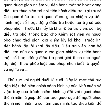
quan
được
giao
nhiệm
vụ
tiến
hành
một
số
hoạt
động
điều
tra
thực
hiện
tại
nơi
tiến
hành
điều
tra
,
tại
trụ
sở
Cơ
quan
điều
tra
,
cơ
quan
được
giao
nhiệm vụ
tiến
hành
một
số
hoạt
động
điều
tra
hoặc
tại
trụ
sở
của
pháp
nhân
.
Trước khi
lấy
lời
khai
,
Điều
tra
viên
,
cán
bộ
điều
tra
phải
thông
báo
cho
Kiểm
sát
viên
và
người
bào
chữa
thời
gian
,
địa
điểm
lấy
lời
khai
.
Trước
khi
tiến
hành
lấy
lời
khai
lần
đầu
,
Điều
tra
viên
,
cán
bộ
điều
tra
của
cơ
quan
được
giao
nhiệm
vụ
tiến
hành
một
số
hoạt
động
điều
tra
phải
giải
thích
cho
người
đại
diện
theo
pháp
luật
của
pháp
nhân
biết
rõ
quyền
và
nghĩa
vụ
…
–
Thủ
tục
với
người
dưới
18
tuổi
.
Đây
là
một
thủ
tục
đặc
biệt
thể
hiện
chính sách
hình
sự
của
Nhà
nước
về
việc
truy
cứu
trách
nhiệm
hình
sự
đối
với
người
chưa
thành
niên là
giúp
đỡ
,
cải
tạo
,
giáo
dục
để
người
chưa
thành
niên
nhận
ra
sai
lầm
của
mình
,
tạo
điều
kiện
để