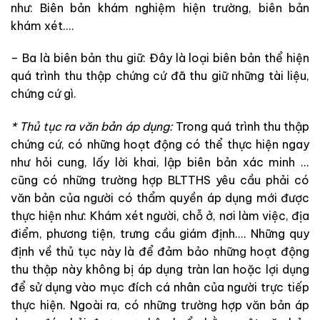
như
:
Biên
bản
khám nghiệm hiện
trường
,
biên
bản
khám
xét
.
.
.
.
–
Ba
là
biên
bản
thu
giữ
:
Đây
là
loại
biên
bản
thể
hiện
quá
trình
thu
thập
chứng
cứ
đã
thu
giữ
những
tài
liệu,
chứng cứ gì
.
*
Thủ
tục
ra
văn bản
áp
dụng
:
Trong
quá
trình
thu
thập
chứng
cứ
,
có
những
hoạt
động
có
thể
thực
hiện
ngay
như
hỏi
cung
,
lấy
lời
khai
,
lập
biên
bản
xác
minh
.
.
.
cũng
có
những
trường
hợp
BLTTHS
yêu
cầu
phải
có
văn
bản
của
người
có
thẩm
quyền
áp
dụng
mới
được
thực
hiện
như
:
Khám
xét
người
,
chỗ
ở
,
nơi
làm
việc
,
địa
điểm
,
phương
tiện
,
trưng
cầu
giám
định
.
.
.
.
Những
quy
định
về
thủ
tục
này
là
để
đảm
bảo
những
hoạt động
thu
thập
này
không bị
áp
dụng
tràn
lan
hoặc
lợi
dụng
để
sử
dụng
vào
mục đích
cá
nhân
của
người
trực
tiếp
thực
hiện.
Ngoài
ra
, có
những
trường hợp
văn
bản
áp