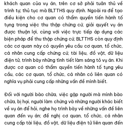
khách
quan
của
vụ
án
,
trên
cơ sở
phải
tuân
thủ
về
trình
tự
,
thủ
tục
mà
BLTTHS
quy
định
.
Ngoài
ra
để
tạo
điều
kiện
cho
cơ
quan
có
thẩm
quyền
tiến
hành
tố
tụng
trong
việc
thu
thập
chứng
cứ
,
giải
quyết
vụ
án
được
thuận
lợi
,
cùng
với
việc
trực
tiếp
áp
dụng
các
biện
pháp
để
thu
thập
chứng
cứ
,
BLTTHS
còn
quy
định
các
cơ
quan
này
có
quyền
yêu
cầu
cơ
quan
,
tổ
chức
,
cá
nhân
cung
cấp
chứng
cứ,
tài
liệu
,
đồ
vật
,
dữ
liệu
điện
tử
,
trình
bày
những
tình
tiết
làm
sáng
tỏ
vụ
án
.
Khi
được
cơ
quan
có
thẩm
quyền
tiến
hành
tố
tụng
yêu
cầu
,
các
cơ
quan
,
tổ
chức
,
cá
nhân
có
liên
quan
có
nghĩa
vụ
phải
cung
cấp
những
vấn
đề
mình
biết
.
Đối
với
người
bào
chữa
,
việc
gặp
người
mà
mình
bào
chữa
,
bị
hại
,
người
làm
chứng
và
những
người
khác biết
về
vụ
án
để
hỏi
, nghe
họ
trình
bày
về
những
vấn
đề
liên
quan
đến
vụ
án
;
đề
nghị
cơ
quan
,
tổ
chức
,
cá
nhân
cung
cấp
tài
liệu
,
đồ
vật
,
dữ
liệu
điện
tử
liên
quan
đến