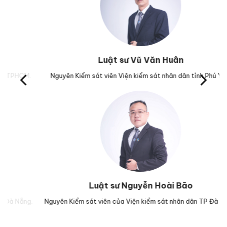
Luật sư Vũ Văn Huân
M.
Nguyên Kiểm sát viên Viện kiểm sát nhân dân tỉnh Phú Yên.
Tr
Luật sư Nguyễn Hoài Bão
g.
Nguyên Kiểm sát viên của Viện kiểm sát nhân dân TP Đà Nẵng.
Lu