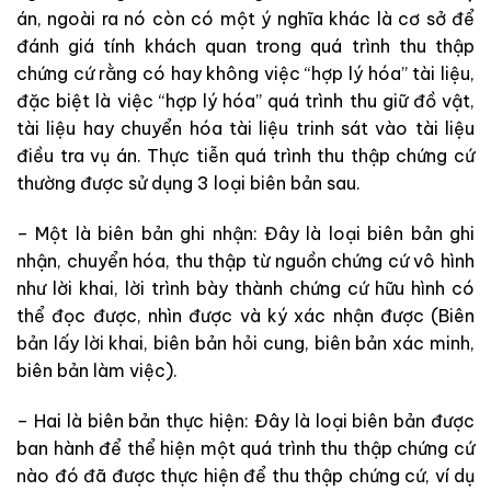
án
,
ngoài
ra
nó
còn có
một
ý
nghĩa
khác
là
cơ
sở
để
đánh
giá
tính
khách
quan
trong
quá
trình
thu
thập
chứng
cứ
rằng
có
hay
không
việc
“
hợp
lý
hóa
”
tài
liệu
,
đặc
biệt
là
việc
“
hợp
lý
hóa
”
quá
trình
thu
giữ
đồ
vật
,
tài
liệu
hay
chuyển
hóa
tài
liệu
trinh
sát
vào
tài
liệu
điều
tra
vụ
án
.
Thực
tiễn
quá
trình
thu
thập
chứng
cứ
thường
được
sử
dụng
3
loại
biên
bản
sau
.
–
Một
là
biên
bản
ghi nhận
:
Đây
là
loại
biên
bản
ghi
nhận
,
chuyển
hóa
,
thu
thập
từ
nguồn
chứng
cứ
vô
hình
như
lời
khai
,
lời
trình
bày
thành
chứng
cứ
hữu
hình
có
thể
đọc
được
,
nhìn
được
và
ký
xác
nhận
được
(
Biên
bản
lấy
lời
khai
,
biên
bản
hỏi
cung
,
biên
bản
xác
minh
,
biên
bản
làm
việc
)
.
–
Hai là
biên
bản
thực
hiện
:
Đây
là
loại
biên
bản
được
ban
hành
để
thể
hiện
một
quá
trình
thu
thập
chứng
cứ
nào
đó
đã
được
thực
hiện
để
thu
thập
chứng cứ,
ví
dụ