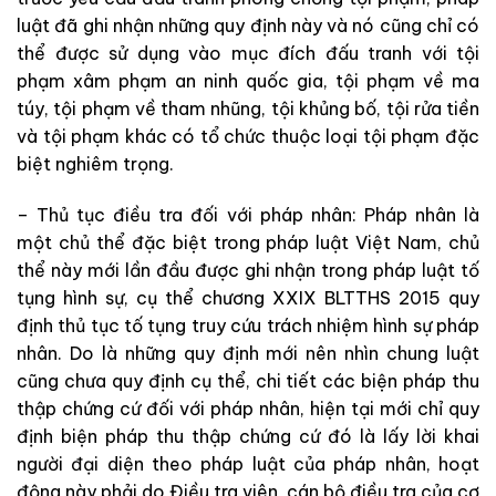
luật
đã
ghi
nhận
những
quy
định
này
và
nó
cũng
chỉ
có
thể
được
sử
dụng
vào
mục
đích
đấu
tranh
với
tội
phạm
xâm
phạm
an
ninh
quốc
gia
,
tội
phạm
về
ma
túy
,
tội
phạm
về
tham
nhũng,
tội
khủng
bố
,
tội
rửa
tiền
và
tội
phạm
khác
có
tổ
chức
thuộc
loại
tội
phạm
đặc
biệt
nghiêm
trọng
.
–
Thủ
tục
điều
tra
đối
với
pháp
nhân
:
Pháp
nhân
là
một
chủ
thể
đặc
biệt
trong
pháp
luật
Việt
Nam,
chủ
thể
này
mới
lần
đầu
được
ghi
nhận
trong pháp
luật
tố
tụng
hình
sự
,
cụ
thể
chương
XXIX
BLTTHS
2015
quy
định
thủ
tục tố
tụng
truy
cứu
trách
nhiệm
hình
sự
pháp
nhân
.
Do
là
những
quy
định
mới
nên
nhìn chung
luật
cũng
chưa
quy
định
cụ
thể
,
chi
tiết
các
biện
pháp
thu
thập
chứng
cứ
đối
với
pháp
nhân
,
hiện
tại
mới
chỉ
quy
định
biện
pháp
thu
thập
chứng
cứ
đó
là
lấy
lời
khai
người
đại
diện
theo
pháp
luật
của
pháp
nhân
,
hoạt
động
này
phải
do
Điều
tra
viên,
cán
bộ
điều
tra
của
cơ