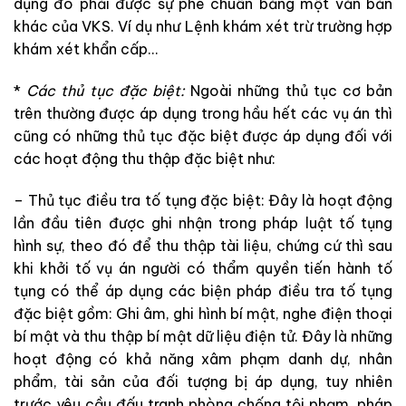
dụng
đó
phải
được
sự
phê
chuẩn
bằng
một
văn
bản
khác
của
VKS
.
Ví
dụ
như
Lệnh
khám
xét trừ
trường
hợp
khám
xét
khẩn
cấp
.
.
.
*
Các
thủ
tục
đặc
biệt
:
Ngoài
những
thủ
tục
cơ
bản
trên
thường
được
áp
dụng
trong
hầu
hết
các
vụ
án
thì
cũng
có
những thủ
tục
đặc
biệt
được
áp
dụng
đối
với
các
hoạt
động
thu
thập
đặc
biệt
như
:
–
Thủ
tục
điều
tra
tố
tụng
đặc
biệt
:
Đây
là
hoạt
động
lần
đầu
tiên
được
ghi
nhận
trong
pháp
luật
tố
tụng
hình
sự
,
theo
đó
để
thu
thập
tài
liệu
,
chứng
cứ
thì
sau
khi
khởi
tố
vụ
án
người
có
thẩm
quyền
tiến
hành
tố
tụng
có
thể
áp
dụng
các
biện
pháp
điều
tra
tố
tụng
đặc
biệt
gồm
:
Ghi
âm
,
ghi
hình
bí
mật
, nghe
điện
thoại
bí
mật
và
thu
thập
bí
mật
dữ
liệu
điện
tử
.
Đây
là
những
hoạt
động
có
khả
năng
xâm
phạm
danh
dự
,
nhân
phẩm
,
tài
sản
của
đối
tượng
bị
áp
dụng
, tuy
nhiên
trước
yêu
cầu
đấu
tranh
phòng
chống
tội
phạm
,
pháp