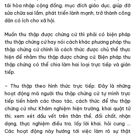
tái
hòa
nhập
cộng
đồng
,
mục
đích
giáo
dục
,
giúp
đỡ
sửa chữa
sai
lầm
,
phát
triển
lành
mạnh
,
trở
thành
công
dân
có
ích
cho
xã
hội
.
Muốn
thu
thập được
chứng
cứ
thì
phải
có
biện
pháp
thu
thập
chứng
cứ
hay
nói
cách
khác
phương
pháp
thu
thập
chứng
cứ
chính
là
cách
thức
được
chủ
thể
thực
hiện
để
nhằm
thu
thập
được
chứng
cứ
.
Biện
pháp
thu
thập
chứng
có
thể
chia
làm
hai
loại
trực
tiếp
và
gián
tiếp
.
–
Thu
thập
theo
hình
thức
trực
tiếp
:
Đây
là
những
hoạt
động
mà
người
thu
thập
chứng
cứ
tự
mình
trực
tiếp
tiến
hành
các
thao
tác
,
cách
thức
để
thu
thập
chứng
cứ
như
:
Khám
nghiệm
hiện
trường
,
khai
quật
tử
thi
,
xem
xét
dấu
vết
trên
thân
thể
,
đối
chất
,
nhận
dạng
,
thực
nghiệm
điều
tra
,
lấy
lời khai
,
hỏi
cung
.
.
.
Các
hoạt
động
này
hướng
tới
việc
làm
rõ
sự
thật