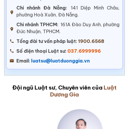
Chi nhánh Đà Nẵng:
141 Diệp Minh Châu,
phường Hoà Xuân, Đà Nẵng.
Chi nhánh TPHCM:
161A Đào Duy Anh, phường
Đức Nhuận, TPHCM.
Tổng đài tư vấn pháp luật:
1900.6568
Số điện thoại Luật sư:
037.6999996
Email:
luatsu@luatduonggia.vn
Đội ngũ Luật sư, Chuyên viên của
Luật
Dương Gia