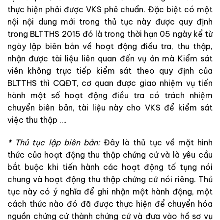
thực
hiện
phải
được
VKS
phê
chuẩn
.
Đặc
biệt
có
một
nội
nội
dung
mới
trong
thủ
tục
này
được
quy
định
trong
BLTTHS
2015
đó
là
trong
thời
hạn
05
ngày
kể
từ
ngày
lập
biên
bản
về
hoạt
động điều
tra
,
thu
thập
,
nhận
được
tài
liệu
liên
quan
đến
vụ
án
mà
Kiểm
sát
viên không
trực
tiếp kiểm
sát
theo
quy
định
của
BLTTHS
thì
CQĐT
,
cơ
quan
được
giao
nhiệm
vụ
tiến
hành
một
số
hoạt
động
điều
tra
có
trách
nhiệm
chuyển
biên
bản
,
tài
liệu
này
cho
VKS
để
kiểm
sát
việc
thu
thập
….
*
Thủ
tục
lập
biên
bản
:
Đây
là
thủ
tục
về
mặt
hình
thức
của
hoạt
động
thu
thập
chứng
cứ
và
là
yêu
cầu
bắt
buộc
khi
tiến
hành
các
hoạt
động
tố
tụng
nói
chung
và
hoạt
động
thu
thập
chứng
cứ
nói
riêng
.
Thủ
tục
này
có
ý
nghĩa
để
ghi
nhận
một
hành
động
,
một
cách
thức
nào
đó
đã
được
thực
hiện
để
chuyển
hóa
nguồn
chứng
cứ
thành
chứng
cứ
và
đưa
vào
hồ
sơ
vụ