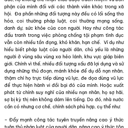
phận của mình đối với các thành viên khác trong xã
hội. Đa phần những đối tượng này đều có lối sống tha
hóa, coi thường pháp luật, coi thường mạng sống,
danh dự, sức khỏe của con người. Hay như công tác
đấu tranh trong việc phòng chống tội phạm tình dục
vẫn còn nhiều tồn đọng, khó khăn, hạn chế. Ví dụ như
hiểu biết pháp luật của người dân, chủ yếu là những
người ở vùng sâu vùng xa hẻo lánh, khu vực giáp biên
giới. Chính vì thế, nhiều đối tượng xấu đã lợi dụng và sử
dụng những thủ đoạn, mánh khóe để dụ dỗ nạn nhân,
thậm chí họ trực tiếp dùng vũ lực, đe dọa dùng vũ lực
để thực hiện hành vi đồi bại đó của mình. Hoặc xuất
phát từ chính suy nghĩ của nhiều nạn nhân, họ sợ hãi,
sợ bị kỳ thị nên không dám lên tiếng. Do đó, nhà nước
cần có nhưng cơ chế, chính sách phù hợp, cụ thể như:
– Đẩy mạnh công tác tuyên truyền nâng cao ý thức
tuân thủ pháp luật của người dân, nâng cao ý thức tôn