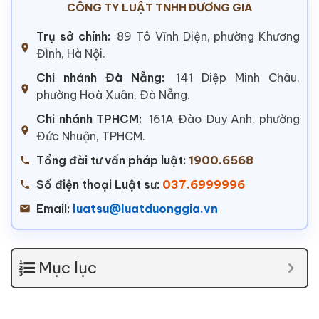
CÔNG TY LUẬT TNHH DƯƠNG GIA
Trụ sở chính:
89 Tô Vĩnh Diện, phường Khương
Đình, Hà Nội.
Chi nhánh Đà Nẵng:
141 Diệp Minh Châu,
phường Hoà Xuân, Đà Nẵng.
Chi nhánh TPHCM:
161A Đào Duy Anh, phường
Đức Nhuận, TPHCM.
Tổng đài tư vấn pháp luật:
1900.6568
Số điện thoại Luật sư:
037.6999996
Email:
luatsu@luatduonggia.vn
Mục lục