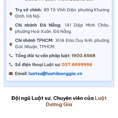
Trụ sở chính:
89 Tô Vĩnh Diện, phường Khương
Đình, Hà Nội.
Chi nhánh Đà Nẵng:
141 Diệp Minh Châu,
phường Hoà Xuân, Đà Nẵng.
Chi nhánh TPHCM:
161A Đào Duy Anh, phường
Đức Nhuận, TPHCM.
Tổng đài tư vấn pháp luật:
1900.6568
Số điện thoại Luật sư:
037.6999996
Email:
luatsu@luatduonggia.vn
Đội ngũ Luật sư, Chuyên viên của
Luật
Dương Gia