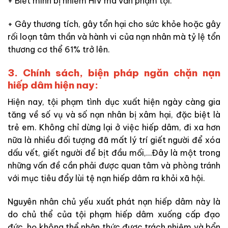
+ Biết mình bị nhiễm HIV mà vẫn phạm tội.
+ Gây thương tích, gây tổn hại cho sức khỏe hoặc gây
rối loạn tâm thần và hành vi của nạn nhân mà tỷ lệ tổn
thương cơ thể 61% trở lên.
3. Chính sách, biện pháp ngăn chặn nạn
hiếp dâm hiện nay:
Hiện nay, tội phạm tình dục xuất hiện ngày càng gia
tăng về số vụ và số nạn nhân bị xâm hại, đặc biệt là
trẻ em. Không chỉ dừng lại ở việc hiếp dâm, đi xa hơn
nữa là nhiều đối tượng đã mất lý trí giết người để xóa
dấu vết, giết người để bịt đầu mối,…Đây là một trong
những vấn đề cần phải được quan tâm và phòng tránh
với mục tiêu đẩy lùi tệ nạn hiếp dâm ra khỏi xã hội.
Nguyên nhân chủ yếu xuất phát nạn hiếp dâm này là
do chủ thể của tội phạm hiếp dâm xuống cấp đạo
đức, họ không thể nhận thức được trách nhiệm và bổn