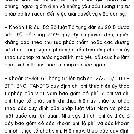
chứng, người giám định và những yêu cầu tương trợ tư
pháp có liên quan đến việc giải quyết vụ việc dân sự.
+ Khoản 1 Điều 152 Bộ luật Tố tụng dân sự 2015 được
sửa đổi bổ sung 2019 quy định nguyên đơn, người
kháng cáo theo thủ tục phúc thẩm hoặc các
đương
sự khác trong vụ án phải nộp tiền tạm ứng chi phí ủy
thác tư pháp ra nước ngoài khi mà
yêu cầu của họ làm
phát sinh việc ủy thác tư pháp ra nước ngoài.
+ Khoản 2 Điều 6 Thông tư liên tịch số 12/2016/TTLT-
BTP-BNG-TANDTC quy định
c
hi phí thực hiện ủy thác
tư pháp của Việt Nam bao gồm có
phí, lệ phí và chi
phí thực tế phát sinh khi thực hiện ủy thác tư pháp
theo các
quy định của pháp luật Việt Nam và pháp
luật quốc gia liên quan.
Như vậy
thì
chi phí ủy thác ở
đây bao gồm có
các khoản phí, lệ phí, và các khoản
chi phí thực tế phát sinh. Hiện nay, theo các
quy định