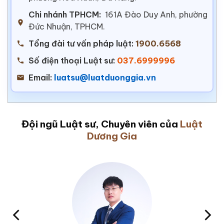
Chi nhánh TPHCM:
161A Đào Duy Anh, phường
Đức Nhuận, TPHCM.
Tổng đài tư vấn pháp luật:
1900.6568
Số điện thoại Luật sư:
037.6999996
Email:
luatsu@luatduonggia.vn
Đội ngũ Luật sư, Chuyên viên của
Luật
Dương Gia