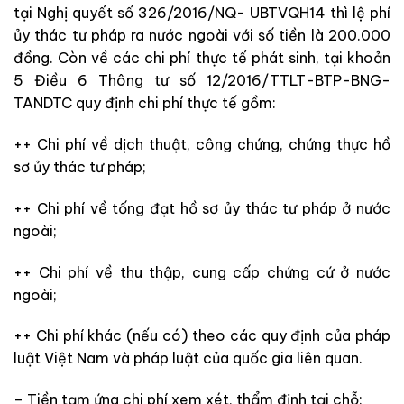
tại Nghị quyết số 326/2016/NQ- UBTVQH14 thì lệ phí
ủy thác tư pháp ra nước ngoài
với số tiền
là 200.000
đồng
.
Còn về các
chi phí thực tế phát sinh
,
tại khoản
5 Điều 6 Thông tư số 12/2016/TTLT-BTP-BNG-
TANDTC quy
định
chi phí thực tế gồm:
++ Chi phí về
dịch thuật, công chứng, chứng thực hồ
sơ ủy thác tư pháp;
++ Chi phí về
tống đạt hồ sơ ủy thác tư pháp ở nước
ngoài;
++ Chi phí
về
thu thập, cung cấp chứng cứ ở nước
ngoài;
++ Chi phí khác (nếu có) theo các
quy định của pháp
luật Việt Nam và pháp luật của quốc gia liên quan.
– Tiền tạm ứng chi phí xem xét, thẩm định tại chỗ: