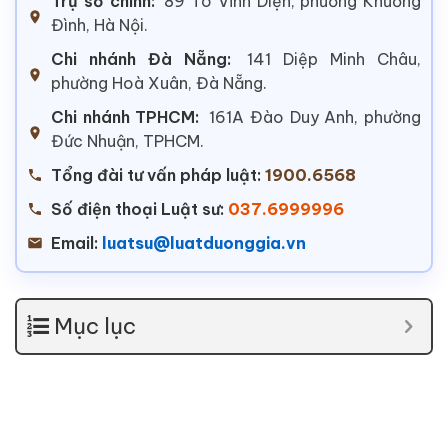
Trụ sở chính:
89 Tô Vĩnh Diện, phường Khương
Đình, Hà Nội.
Chi nhánh Đà Nẵng:
141 Diệp Minh Châu,
phường Hoà Xuân, Đà Nẵng.
Chi nhánh TPHCM:
161A Đào Duy Anh, phường
Đức Nhuận, TPHCM.
Tổng đài tư vấn pháp luật:
1900.6568
Số điện thoại Luật sư:
037.6999996
Email:
luatsu@luatduonggia.vn
Mục lục