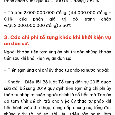
tranh chấp vượt quá 400.000.000 đồng) x 50%.
+ Từ trên 2.000.000.000 đồng: (44.000.000 đồng +
0,1% của phần giá trị có tranh chấp
vượt 2.000.000.000 đồng) x 50%.
3. Các chi phí tố tụng khác khi khởi kiện vụ
án dân sự:
Ngoài khoản tiền tạm ứng án phí thì còn những khoản
tiền sau khi khởi kiện vụ án dân sự:
– Tiền tạm ứng chi phí ủy thác tư pháp ra nước ngoài:
+ Khoản 1 Điều 151 Bộ luật Tố tụng dân sự 2015 được
sửa đổi bổ sung 2019 quy định tiền tạm ứng chi phí ủy
thác tư pháp ra nước ngoài chính
là số tiền mà Tòa án
đã
tạm tính để chi trả cho việc ủy thác tư pháp khi
tiến hành việc
thu thập, cung cấp chứng cứ, tống đạt
những
giấy tờ, hồ sơ, tài liệu, triệu tập người làm