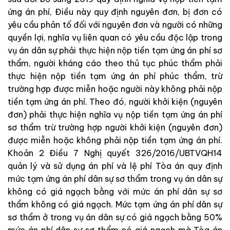
ứng án phí, Điều này quy định nguyên đơn, bị đơn có
yêu cầu phản tố đối với nguyên đơn và người có những
quyền lợi, nghĩa vụ liên quan có yêu cầu độc lập trong
vụ án dân sự phải thực
hiện
nộp tiền tạm ứng án phí sơ
thẩm, người kháng cáo theo thủ tục phúc thẩm phải
thực
hiện
nộp tiền tạm ứng án phí phúc thẩm, trừ
trường hợp được miễn hoặc người
này
không phải nộp
tiền tạm ứng án phí. Theo đó, người khởi kiện (nguyên
đơn) phải thực hiện nghĩa vụ nộp tiền tạm ứng án phí
sơ thẩm trừ trường hợp người khởi kiện (nguyên đơn)
được miễn hoặc không phải nộp tiền tạm ứng án phí.
Khoản 2 Điều 7 Nghị quyết 326/2016/UBTVQH14
quản lý và sử dụng án phí và lệ phí Tòa án quy định
mức tạm ứng án phí dân sự sơ thẩm trong vụ án dân sự
không có giá ngạch bằng với
mức án phí dân sự sơ
thẩm không có giá ngạch. Mức tạm ứng án phí dân sự
sơ thẩm ở
trong vụ án dân sự có giá ngạch bằng 50%
mức án phí dân sự sơ thẩm có giá ngạch mà Tòa án