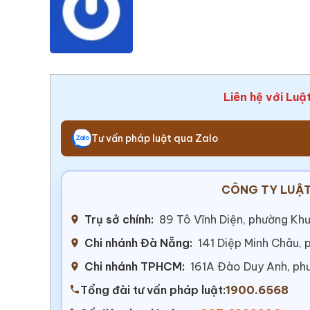
Liên hệ với Luậ
Tư vấn pháp luật qua Zalo
CÔNG TY LUẬT
Trụ sở chính:
89 Tô Vĩnh Diện, phường Khư
Chi nhánh Đà Nẵng:
141 Diệp Minh Châu,
Chi nhánh TPHCM:
161A Đào Duy Anh, ph
Tổng đài tư vấn pháp luật:
1900.6568