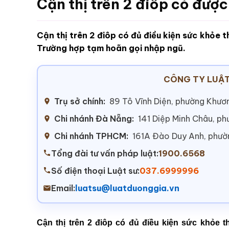
Cận thị trên 2 điôp có đượ
Cận thị trên 2 điôp có đủ điều kiện sức khỏe 
Trường hợp tạm hoãn gọi nhập ngũ.
CÔNG TY LUẬT
Trụ sở chính:
89 Tô Vĩnh Diện, phường Khươn
Chi nhánh Đà Nẵng:
141 Diệp Minh Châu, p
Chi nhánh TPHCM:
161A Đào Duy Anh, phư
Tổng đài tư vấn pháp luật:
1900.6568
Số điện thoại Luật sư:
037.6999996
Email:
luatsu@luatduonggia.vn
Cận thị trên 2 điôp có đủ điều kiện sức khỏe 