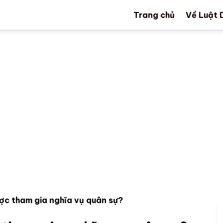
Trang chủ
Về Luật 
ược tham gia nghĩa vụ quân sự?