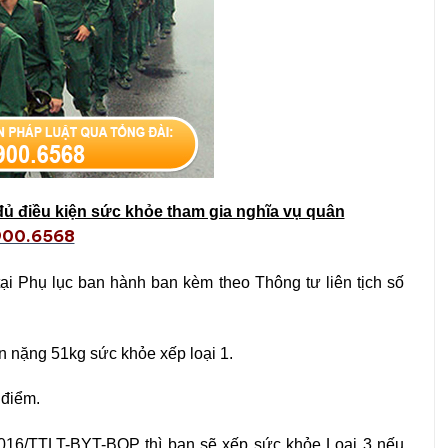
ó đủ điều kiện sức khỏe tham gia nghĩa vụ quân
900.6568
tại Phụ lục ban hành ban kèm theo Thông tư liên tịch số
n nặng 51kg sức khỏe xếp loại 1.
 điểm.
/2016/TTLT-BYT-BQP thì bạn sẽ xếp sức khỏe Loại 3 nếu