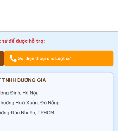
t sư để được hỗ trợ:
Gọi điện thoại cho Luật sư
 TNHH DƯƠNG GIA
ơng Đình, Hà Nội.
 phường Hoà Xuân, Đà Nẵng.
ường Đức Nhuận, TPHCM.