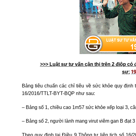
>>> Luật sư tư vấn c
ận thị trên 2 điôp c
1
sự
:
Bảng tiêu chuẩn các chỉ tiêu về sức khỏe quy định 
16/2016/TTLT-BYT-BQP như sau:
– Bảng số 1, chiều cao 1m57 sức khỏe xếp loại 3, câ
– Bảng số 2, người lành mang virut viêm gan B đạt 3
Theo quy định tại Điều 9 Thông tư liên tịch số 16