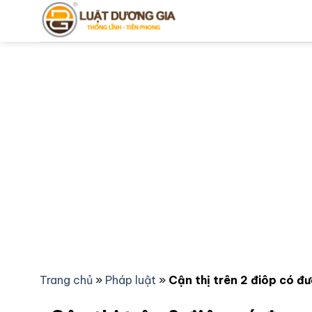
Bỏ
qua
nội
dung
Trang chủ
»
Pháp luật
»
Cận thị trên 2 điôp có đ