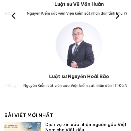
Luật sư Vũ Văn Huân
M.
Nguyên Kiểm sát viên Viện kiểm sát nhân dân tỉnh Phú Yên.
Tr
Luật sư Nguyễn Hoài Bão
g.
Nguyên Kiểm sát viên của Viện kiểm sát nhân dân TP Đà Nẵng.
Lu
BÀI VIẾT MỚI NHẤT
Dịch vụ xin xác nhận nguồn gốc Việt
Nam cho Việt kiều