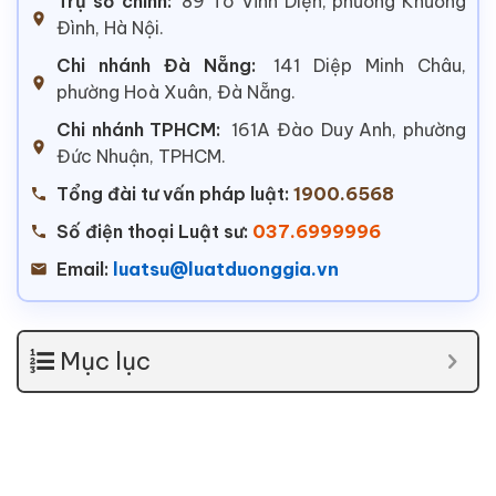
Trụ sở chính:
89 Tô Vĩnh Diện, phường Khương
Đình, Hà Nội.
Chi nhánh Đà Nẵng:
141 Diệp Minh Châu,
phường Hoà Xuân, Đà Nẵng.
Chi nhánh TPHCM:
161A Đào Duy Anh, phường
Đức Nhuận, TPHCM.
Tổng đài tư vấn pháp luật:
1900.6568
Số điện thoại Luật sư:
037.6999996
Email:
luatsu@luatduonggia.vn
Mục lục