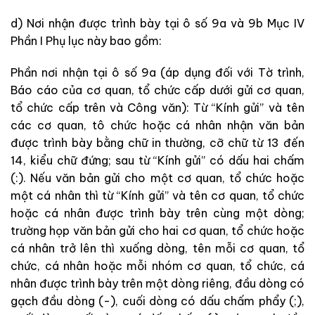
d) Nơi nhận được trình bày tại ô số 9a và 9b Mục IV
Phần I Phụ lục này bao gồm:
Phần nơi nhận tại ô số 9a (áp dụng đối với Tờ trình,
Báo cáo của cơ quan, tổ chức cấp dưới gửi cơ quan,
tổ chức cấp trên và Công văn): Từ “Kính gửi” và
tên
các cơ quan, tô chức hoặc cá nhân nhận văn bản
được trình bày bằng chữ in thường, cỡ chữ từ 13 đến
14, kiểu chữ đứng; sau từ “Kính gửi” có dấu hai chấm
(:). Nếu văn bản gửi cho một cơ quan, tổ chức hoặc
một cá nhân thì từ “Kính gửi” và tên cơ quan, tổ chức
hoặc cá nhân được trình bày trên cùng một dòng;
trường họp văn bản gửi cho hai cơ quan, tổ chức hoặc
cá nhân trở lên thì xuống dòng, tên mỗi cơ quan, tổ
chức, cá nhân hoặc mỗi nhóm cơ quan, tổ chức, cá
nhân được trình bày trên một dòng riêng, đầu dòng có
gạch đầu dòng (-), cuối dòng có dấu chấm phẩy (;),