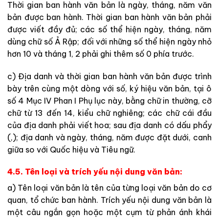
Thời gian ban hành văn bản là ngày, tháng, năm văn
bản được ban hành. Thời gian ban hành văn bản phải
được viết đầy đủ; các số thể hiện ngày, tháng, năm
dùng chữ số Ả Rập; đối với những số thể hiện ngày nhỏ
hơn 10 và tháng 1, 2 phải ghi thêm số 0 phía trước.
c) Địa danh và thời gian ban hành văn bản được trình
bày trên cùng một dòng với số, ký hiệu văn bản, tại ô
số 4 Mục IV Phan I Phụ lục này, bằng chữ in thường, cỡ
chữ từ 13 đến 14, kiểu chữ nghiêng; các chữ cái đầu
của địa danh phải viết hoa; sau địa danh có dấu phẩy
(,); địa danh và ngày, tháng, năm được đặt dưới, canh
giữa so với Quốc hiệu và Tiêu ngữ.
4.5. Tên loại và trích yếu nội dung văn bản:
a) Tên loại văn bản là tên của từng loại văn bản do cơ
quan, tổ chức ban hành. Trích yếu nội dung văn bản là
một câu ngắn gọn hoặc một cụm từ phản ánh khái