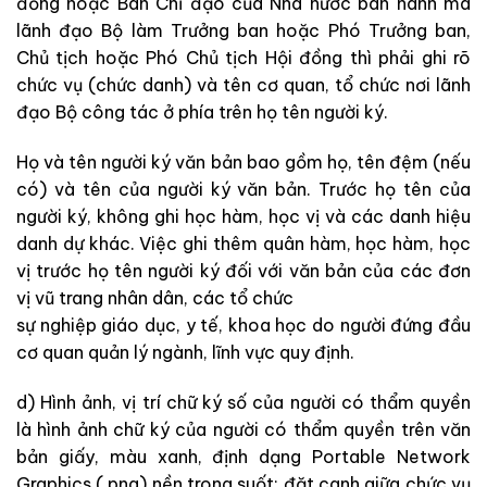
đồng hoặc Ban Chỉ đạo của Nhà nước ban hành mà
lãnh đạo Bộ làm Trưởng ban hoặc Phó Trưởng ban,
Chủ tịch hoặc Phó Chủ tịch Hội đồng thì phải ghi rõ
chức vụ (chức danh) và tên cơ quan, tổ chức nơi lãnh
đạo Bộ công tác ở phía trên họ tên người ký.
Họ và tên người ký văn bản bao gồm họ, tên đệm (nếu
có) và tên của người ký văn bản. Trước họ tên của
người ký, không ghi học hàm, học vị và các danh hiệu
danh dự khác. Việc ghi thêm quân hàm, học hàm, học
vị trước họ tên người ký đối với văn bản của các đơn
vị vũ trang nhân dân, các tổ chức
sự nghiệp giáo dục, y tế, khoa học do người đứng đầu
cơ quan quản lý ngành, lĩnh vực quy định.
d) Hình ảnh, vị trí chữ ký số của người có thẩm quyền
là hình ảnh chữ ký của người có thẩm quyền trên văn
bản giấy, màu xanh, định dạng Portable
Network
Graphics (.png) nền trong suốt; đặt canh giữa chức vụ