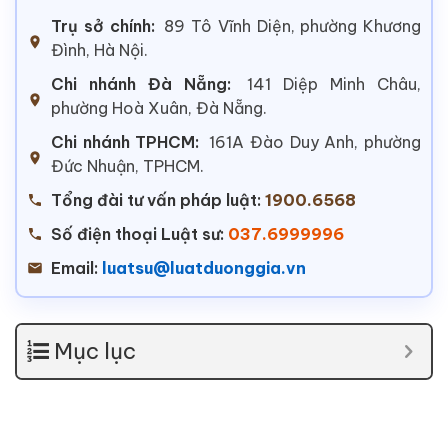
Trụ sở chính:
89 Tô Vĩnh Diện, phường Khương
Đình, Hà Nội.
Chi nhánh Đà Nẵng:
141 Diệp Minh Châu,
phường Hoà Xuân, Đà Nẵng.
Chi nhánh TPHCM:
161A Đào Duy Anh, phường
Đức Nhuận, TPHCM.
Tổng đài tư vấn pháp luật:
1900.6568
Số điện thoại Luật sư:
037.6999996
Email:
luatsu@luatduonggia.vn
Mục lục