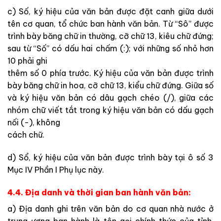
c) Số, ký hiệu của văn bản được đặt canh giữa dưới
tên cơ quan, tổ chức ban hành văn bản. Từ “Sô” được
trình bày băng chữ in thường, cỡ chữ 13, kiêu chữ đứng;
sau từ “Số” có dấu hai chấm (:); với những số nhỏ hơn
10 phải ghi
thêm số 0 phía trước. Ký hiệu của văn bản được trình
bày băng chữ in hoa, cỡ chữ 13, kiểu chữ đứng. Giữa số
và ký hiệu văn bản có dâu gạch chéo (/), giữa các
nhóm chữ viết tắt trong ký hiệu văn bản có dấu gạch
nối (-), không
cách chữ.
d) Sổ, ký hiệu của văn bản được trình bày tại ô số 3
Mục IV Phần I Phụ lục này.
4.4. Địa danh và thời gian ban hành văn bản:
a) Địa danh ghi trên văn bản do cơ quan nhà nước ở
trung ương ban hành là tên gọi chính thức của tỉnh,