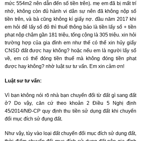
mức 554m2 nên dẫn đến số tiền trên). mẹ em đã bị mất trí
nhớ, không còn đủ hành vi dân sự nên đã không nộp số
tiền trên, và bà cũng không kí giấy nợ. đầu năm 2017 khi
em hỏi để lấy sổ đỏ thì thuế thông báo là tiền lấy sổ + tiền
phạt nộp chậm gần 181 triệu, tổng cộng là 305 triệu. xin hỏi
trường hợp của gia đình em như thế có thể xin hủy giấy
CNSD đất được hay không? hoặc nếu em là người lấy sổ
về, em có thể đóng tiền thuế mà không đóng tiền phạt
được hay không? nhờ luật sư tư vấn. Em xin cảm ơn!
Luật sư tư vấn:
Vì bạn không nói rõ nhà bạn chuyển đổi từ đất gì sang đất
ở? Do vậy, căn cứ theo khoản 2 Điều 5 Nghị định
45/2014/NĐ-CP quy định thu tiền sử dụng đất khi chuyển
đổi mục đích sử đụng đất.
Như vậy, tùy vào loại đất chuyển đổi mục đích sử dụng đất,