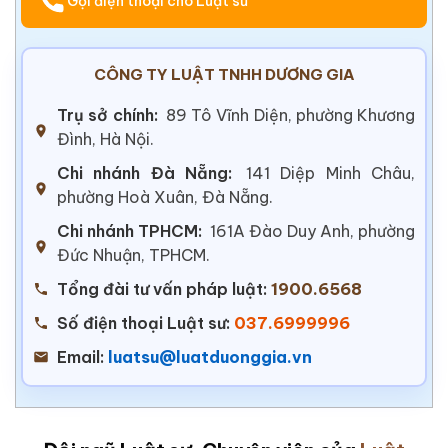
Gọi điện thoại cho Luật sư
CÔNG TY LUẬT TNHH DƯƠNG GIA
Trụ sở chính:
89 Tô Vĩnh Diện, phường Khương
Đình, Hà Nội.
Chi nhánh Đà Nẵng:
141 Diệp Minh Châu,
phường Hoà Xuân, Đà Nẵng.
Chi nhánh TPHCM:
161A Đào Duy Anh, phường
Đức Nhuận, TPHCM.
Tổng đài tư vấn pháp luật:
1900.6568
Số điện thoại Luật sư:
037.6999996
Email:
luatsu@luatduonggia.vn