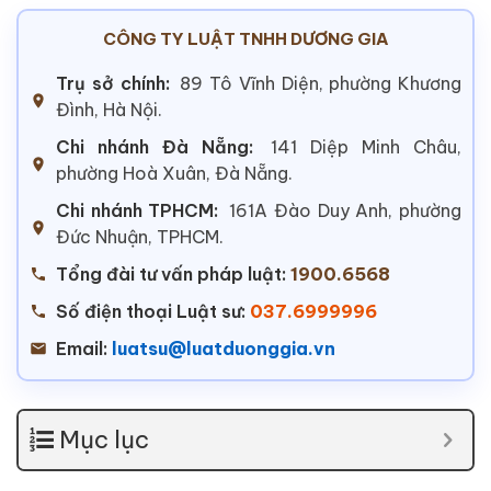
CÔNG TY LUẬT TNHH DƯƠNG GIA
Trụ sở chính:
89 Tô Vĩnh Diện, phường Khương
Đình, Hà Nội.
Chi nhánh Đà Nẵng:
141 Diệp Minh Châu,
phường Hoà Xuân, Đà Nẵng.
Chi nhánh TPHCM:
161A Đào Duy Anh, phường
Đức Nhuận, TPHCM.
Tổng đài tư vấn pháp luật:
1900.6568
Số điện thoại Luật sư:
037.6999996
Email:
luatsu@luatduonggia.vn
Mục lục