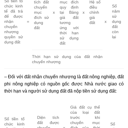
Số tiền tổ
tích đất
mục đích
Hệ số
chức kinh
Số
chuyển
quy định
điều
tế đã trả
năm
mục
x
tại Bảng
x
chỉnh
để được
sử
đích sử
giá đất
giá
nhận
=
x
dụng
dụng
tương
đất
chuyển
đất
đất
ứng với
nhượng
còn
thời hạn
quyền sử
lại
sử dụng
dụng đất
đất
Thời hạn sử dụng của đất nhận
chuyển nhượng
– Đối với đất nhận chuyển nhượng là đất nông nghiệp, đất
phi nông nghiệp có nguồn gốc được Nhà nước giao có
thời hạn và người sử dụng đất đã nộp tiền sử dụng đất:
Giá đất cụ thể
của loại đất
Diện tích
trước khi
Số tiền tổ
đất được
chuyển mục
chức kinh
Số
chuyển
x
đích của thời