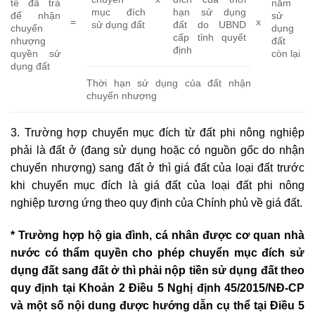
tế đã trả
năm
mục đích
hạn sử dụng
để nhận
sử
=
x
sử dụng đất
đất do UBND
chuyển
dụng
cấp tỉnh quyết
nhượng
đất
định
quyền sử
còn lại
dụng đất
Thời hạn sử dụng của đất nhận
chuyển nhượng
3. Trường hợp chuyển mục đích từ đất phi nông nghiệp
phải là đất ở (đang sử dụng hoặc có nguồn gốc do nhận
chuyển nhượng) sang đất ở thì giá đất của loại đất trước
khi chuyển mục đích là giá đất của loại đất phi nông
nghiệp tương ứng theo quy định của Chính phủ về giá đất.
* Trường hợp hộ gia đình, cá nhân được cơ quan nhà
nước có thẩm quyền cho phép chuyển mục đích sử
dụng đất sang đất ở thì phải nộp tiền sử dụng đất theo
quy định tại Khoản 2 Điều 5 Nghị định 45/2015/NĐ-CP
và một số nội dung được hướng dẫn cụ thể tại Điều 5