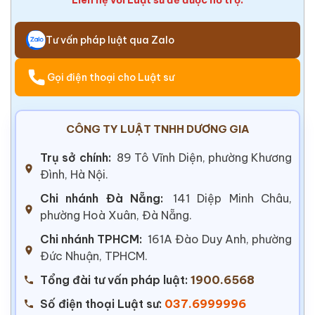
Liên hệ với Luật sư để được hỗ trợ:
Tư vấn pháp luật qua Zalo
Gọi điện thoại cho Luật sư
CÔNG TY LUẬT TNHH DƯƠNG GIA
Trụ sở chính:
89 Tô Vĩnh Diện, phường Khương
Đình, Hà Nội.
Chi nhánh Đà Nẵng:
141 Diệp Minh Châu,
phường Hoà Xuân, Đà Nẵng.
Chi nhánh TPHCM:
161A Đào Duy Anh, phường
Đức Nhuận, TPHCM.
Tổng đài tư vấn pháp luật:
1900.6568
Số điện thoại Luật sư:
037.6999996