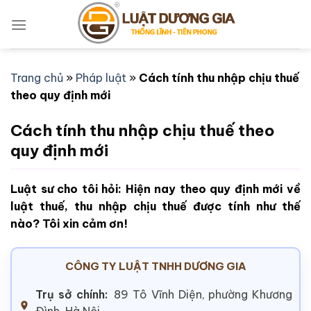
Bỏ
qua
nội
dung
Trang chủ
»
Pháp luật
»
Cách tính thu nhập chịu thuế
theo quy định mới
Cách tính thu nhập chịu thuế theo
quy định mới
Luật sư cho tôi hỏi: Hiện nay theo quy định mới về
luật thuế, thu nhập chịu thuế được tính như thế
nào? Tôi xin cảm ơn!
CÔNG TY LUẬT TNHH DƯƠNG GIA
Trụ sở chính:
89 Tô Vĩnh Diện, phường Khương
Đình, Hà Nội.