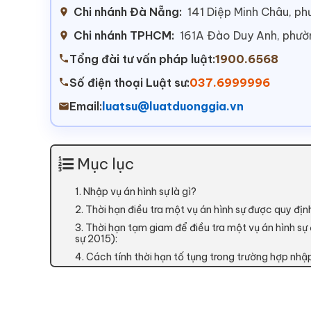
Chi nhánh Đà Nẵng:
141 Diệp Minh Châu, p
Chi nhánh TPHCM:
161A Đào Duy Anh, phư
Tổng đài tư vấn pháp luật:
1900.6568
Số điện thoại Luật sư:
037.6999996
Email:
luatsu@luatduonggia.vn
Mục lục
1. Nhập vụ án hình sự là gì?
2. Thời hạn điều tra một vụ án hình sự được quy địn
3. Thời hạn tạm giam để điều tra một vụ án hình sự
sự 2015):
4. Cách tính thời hạn tố tụng trong trường hợp nhập