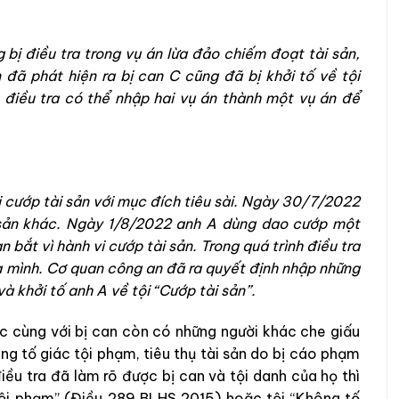
 bị điều tra trong vụ án lừa đảo chiếm đoạt tài sản,
ên đã phát hiện ra bị can C cũng đã bị khởi tố về tội
 điều tra có thể nhập hai vụ án thành một vụ án để
cướp tài sản với mục đích tiêu sài. Ngày 30/7/2022
 sản khác. Ngày 1/8/2022 anh A dùng dao cướp một
bắt vì hành vi cướp tài sản. Trong quá trình điều tra
a mình. Cơ quan công an đã ra quyết định nhập những
à khởi tố anh A về tội “Cướp tài sản”.
c cùng với bị can còn có những người khác che giấu
g tố giác tội phạm, tiêu thụ tài sản do bị cáo phạm
iều tra đã làm rõ được bị can và tội danh của họ thì
 tội phạm” (Điều 289 BLHS 2015) hoặc tội “Không tố