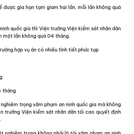
ể được gia hạn tạm giam hai lần, mỗi lần không quá
ninh quốc gia thì Viện trưởng Viện kiểm sát nhân dân
êm một lần không quá 04 tháng.
trường hợp vụ án có nhiều tình tiết phức tạp
g
4 tháng
ệt nghiêm trọng xâm phạm an ninh quốc gia mà không
n trưởng Viện kiểm sát nhân dân tối cao quyết định
.
ệt nghiêm trọng không phải là tội xâm phạm an ninh