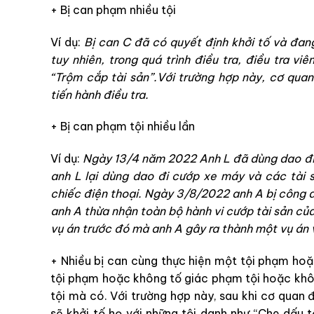
+ Bị can phạm nhiều tội
Ví dụ:
Bị can C đã có quyết định khởi tố và đang
tuy nhiên, trong quá trình điều tra, điều tra vi
“Trộm cắp tài sản”.Với trường hợp này, cơ quan
tiến hành điều tra.
+ Bị can phạm tội nhiều lần
Ví dụ:
Ngày 13/4 năm 2022 Anh L đã dùng dao đi 
anh L lại dùng dao đi cướp xe máy và các tài
chiếc điện thoại. Ngày 3/8/2022 anh A bị công an 
anh A thừa nhận toàn bộ hành vi cướp tài sản củ
vụ án trước đó mà anh A gây ra thành một vụ án v
+ Nhiều bị can cùng thực hiện một tội phạm hoặ
tội phạm hoặc không tố giác phạm tội hoặc khôn
tội mà có. Với trường hợp này, sau khi cơ quan đ
sẽ khởi tố họ với những tội danh như “Che dấu