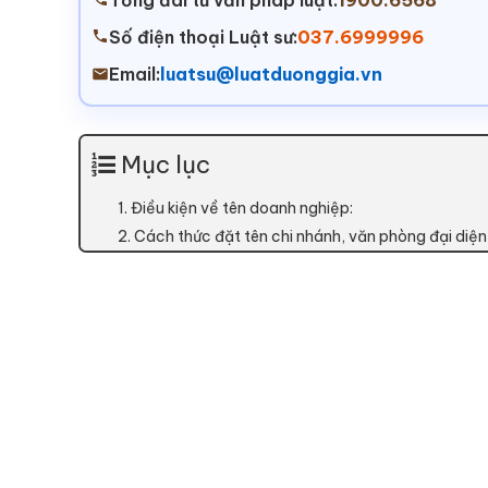
Tổng đài tư vấn pháp luật:
1900.6568
Số điện thoại Luật sư:
037.6999996
Email:
luatsu@luatduonggia.vn
Mục lục
1. Điều kiện về tên doanh nghiệp:
2. Cách thức đặt tên chi nhánh, văn phòng đại diện