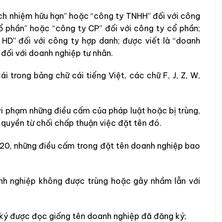
ách nhiệm hữu hạn” hoặc “công ty TNHH” đối với công
cổ phần” hoặc “công ty CP” đối với công ty cổ phần;
 HD” đối với công ty hợp danh; được viết là “doanh
đối với doanh nghiệp tư nhân.
i trong bảng chữ cái tiếng Việt, các chữ F, J, Z, W,
vi phạm những điều cấm của pháp luật hoặc bị trùng,
quyền từ chối chấp thuận việc đặt tên đó.
020, những điều cấm trong đặt tên doanh nghiệp bao
nh nghiệp không được trùng hoặc gây nhầm lẫn với
 ký được đọc giống tên doanh nghiệp đã đăng ký;