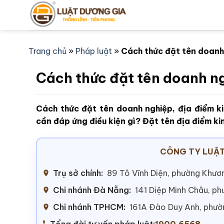
Bỏ
qua
nội
dung
Trang chủ
»
Pháp luật
»
Cách thức đặt tên doanh 
Cách thức đặt tên doanh n
Cách thức đặt tên doanh nghiệp, địa điểm k
cần đáp ứng điều kiện gì? Đặt tên địa điểm k
CÔNG TY LUẬT
Trụ sở chính:
89 Tô Vĩnh Diện, phường Khươn
Chi nhánh Đà Nẵng:
141 Diệp Minh Châu, p
Chi nhánh TPHCM:
161A Đào Duy Anh, phư