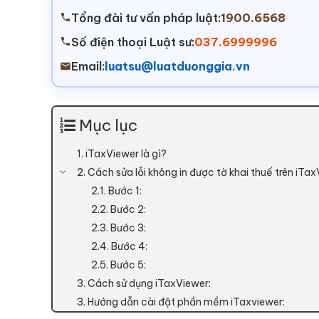
Tổng đài tư vấn pháp luật:
1900.6568
Số điện thoại Luật sư:
037.6999996
Email:
luatsu@luatduonggia.vn
Mục lục
1. iTaxViewer là gì?
2. Cách sửa lỗi không in được tờ khai thuế trên iTax
2.1. Bước 1:
2.2. Bước 2:
2.3. Bước 3:
2.4. Bước 4:
2.5. Bước 5:
3. Cách sử dụng iTaxViewer:
3. Hướng dẫn cài đặt phần mềm iTaxviewer: