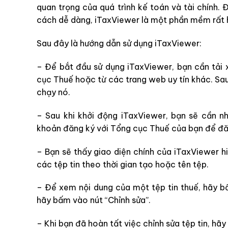
quan trọng của quá trình kế toán và tài chính. 
cách dễ dàng, iTaxViewer là một phần mềm rất h
Sau đây là hướng dẫn sử dụng iTaxViewer:
– Để bắt đầu sử dụng iTaxViewer, bạn cần tải
cục Thuế hoặc từ các trang web uy tín khác. Sau
chạy nó.
– Sau khi khởi động iTaxViewer, bạn sẽ cần n
khoản đăng ký với Tổng cục Thuế của bạn để đă
– Bạn sẽ thấy giao diện chính của iTaxViewer hi
các tệp tin theo thời gian tạo hoặc tên tệp.
– Để xem nội dung của một tệp tin thuế, hãy bấ
hãy bấm vào nút “Chỉnh sửa”.
– Khi bạn đã hoàn tất việc chỉnh sửa tệp tin, hãy