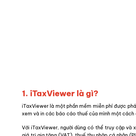
1. iTaxViewer là gì?
iTaxViewer là một phần mềm miễn phí được phát
xem và in các báo cáo thuế của mình một cách d
Với iTaxViewer, người dùng có thể truy cập và 
giá trị gia tăng (VAT), thuế thu nhập cá nhân (P