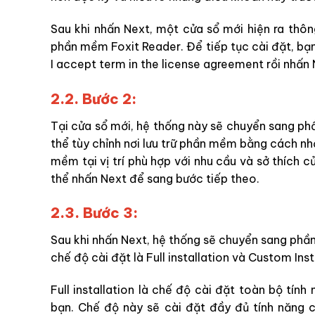
Sau khi nhấn Next, một cửa sổ mới hiện ra thô
phần mềm Foxit Reader. Để tiếp tục cài đặt, bạ
I accept term in the license agreement rồi nhấn 
2.2. Bước 2:
Tại cửa sổ mới, hệ thống này sẽ chuyển sang ph
thể tùy chỉnh nơi lưu trữ phần mềm bằng cách n
mềm tại vị trí phù hợp với nhu cầu và sở thích c
thể nhấn Next để sang bước tiếp theo.
2.3. Bước 3:
Sau khi nhấn Next, hệ thống sẽ chuyển sang ph
chế độ cài đặt là Full installation và Custom Inst
Full installation là chế độ cài đặt toàn bộ tí
bạn. Chế độ này sẽ cài đặt đầy đủ tính năng