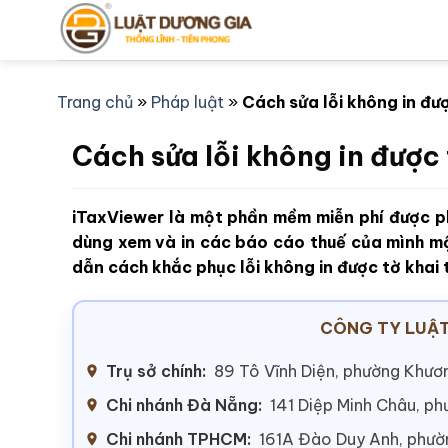
Bỏ
qua
nội
dung
Trang chủ
»
Pháp luật
»
Cách sửa lỗi không in đư
Cách sửa lỗi không in được 
iTaxViewer là một phần mềm miễn phí được ph
dùng xem và in các báo cáo thuế của mình mộ
dẫn cách khắc phục lỗi không in được tờ khai 
CÔNG TY LUẬT
Trụ sở chính:
89 Tô Vĩnh Diện, phường Khươn
Chi nhánh Đà Nẵng:
141 Diệp Minh Châu, p
Chi nhánh TPHCM:
161A Đào Duy Anh, phư