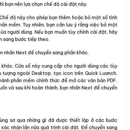
ì bạn nên lựa chọn chế độ cài đặt này.
t. Chế độ này cho phép bạn thêm hoặc bỏ một số tính
hần mềm. Tuy nhiên, bạn cần lưu ý rằng việc bỏ một
của người dùng. Nếu bạn muốn tùy chỉnh cài đặt, hãy
n sang bước tiếp theo.
ạn nhấn Next để chuyển sang phần khác.
ổ khác. Cửa sổ này cung cấp cho người dùng các tùy
u tượng ngoài Desktop, tạo icon trên Quick Luanch,
thành phần mềm chính thức để mở các văn bản PDF.
uốn và sau khi hoàn thành, bạn nhấn Next để chuyển
ùng sơ qua những gì đã được thiết lập ở các bước
 xác nhận lần nữa quá trình cài đặt. Để chuyển sang