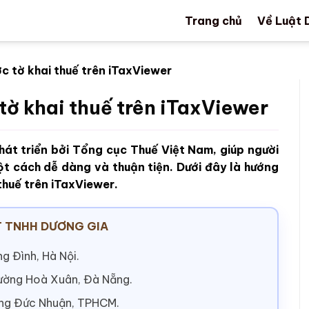
Trang chủ
Về Luật 
ợc tờ khai thuế trên iTaxViewer
tờ khai thuế trên iTaxViewer
át triển bởi Tổng cục Thuế Việt Nam, giúp người
t cách dễ dàng và thuận tiện. Dưới đây là hướng
thuế trên iTaxViewer.
 TNHH DƯƠNG GIA
g Đình, Hà Nội.
hường Hoà Xuân, Đà Nẵng.
ờng Đức Nhuận, TPHCM.