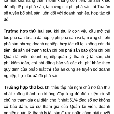
xã mất khả năng thanh toán không còn tiền, tài sản khác
để nộp lệ phí phá sản, tạm ứng chi phí phá sản thì Tòa án
sẽ tuyên bố phá sản luôn đối với doanh nghiệp, hợp tác xã
đó.
Trường hợp thứ hai
, sau khi thụ lý đơn yêu cầu mở thủ
tục phá sản tức là đã nộp lệ phí phá sản và tạm ứng chi phí
phá sản nhưng doanh nghiệp, hợp tác xã lại không còn đủ
tiền, tài sản để thanh toán chi phí phá sản bao gồm chi phí
Quản tài viên, doanh nghiệp quản lý, thanh lý tài sản, chi
phí kiểm toán, chi phí đăng báo và các chi phí khác theo
quy định của pháp luật thì Tòa án cũng sẽ tuyên bố doanh
nghiệp, hợp tác xã đó phá sản.
Trường hợp thứ ba
, khi triệu tập hội nghị chủ nợ lần thứ
nhất không thành do không đáp ứng đủ điều kiện
c
ó số
chủ nợ tham gia đại diện cho ít nhất 51% tổng số nợ không
có bảo đảm, có sự tham gia của Quản tài viên, doanh
nghiệp quản lý, thanh lý tài sản được phân công giải quyết