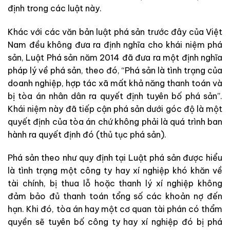
định trong các luật này.
Khác với các văn bản luật phá sản trước đây của Việt
Nam đều không đưa ra định nghĩa cho khái niệm phá
sản, Luật Phá sản năm 2014 đã đưa ra một định nghĩa
pháp lý về phá sản, theo đó, “Phá sản là tình trạng của
doanh nghiệp, hợp tác xã mất khả năng thanh toán và
bị tòa án nhân dân ra quyết định tuyên bố phá sản”.
Khái niệm này đã tiếp cận phá sản dưới góc độ là một
quyết định của tòa án chứ không phải là quá trình ban
hành ra quyết định đó (thủ tục phá sản).
Phá sản theo như quy định tại Luật phá sản được hiểu
là tình trạng một công ty hay xí nghiệp khó khăn về
tài chính, bị thua lỗ hoặc thanh lý xí nghiệp không
đảm bảo đủ thanh toán tổng số các khoản nợ đến
hạn. Khi đó, tòa án hay một cơ quan tài phán có thẩm
quyền sẽ tuyên bố công ty hay xí nghiệp đó bị phá