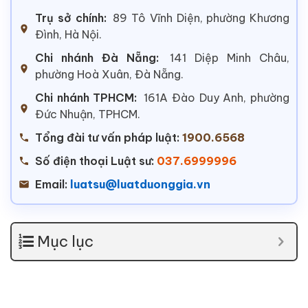
Trụ sở chính:
89 Tô Vĩnh Diện, phường Khương
Đình, Hà Nội.
Chi nhánh Đà Nẵng:
141 Diệp Minh Châu,
phường Hoà Xuân, Đà Nẵng.
Chi nhánh TPHCM:
161A Đào Duy Anh, phường
Đức Nhuận, TPHCM.
Tổng đài tư vấn pháp luật:
1900.6568
Số điện thoại Luật sư:
037.6999996
Email:
luatsu@luatduonggia.vn
Mục lục