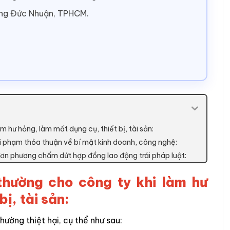
ờng Đức Nhuận, TPHCM.
m hư hỏng, làm mất dụng cụ, thiết bị, tài sản:
vi phạm thỏa thuận về bí mật kinh doanh, công nghệ:
 đơn phương chấm dứt hợp đồng lao động trái pháp luật:
 thường cho công ty khi làm hư
ị, tài sản:
hường thiệt hại, cụ thể như sau: