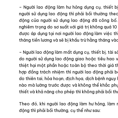
– Người lao động làm hư hỏng dụng cụ, thiết bị
người sử dụng lao động thì phải bồi thường the
động của người sử dụng lao động đã công bố. 
nghiêm trọng do sơ suất với giá trị không quá 1
được áp dụng tại nơi người lao động làm việc th
tháng tiền lương và sẽ bị khấu trừ hằng tháng và
– Người lao động làm mất dụng cụ, thiết bị, tài 
do người sử dụng lao động giao hoặc tiêu hao v
thiệt hại một phần hoặc toàn bộ theo thời giá t
hợp đồng trách nhiệm thì người lao động phải b
do thiên tai, hỏa hoạn, địch họa, dịch bệnh nguy
nào mà lường trước được và không thể khắc ph
thiết và khả năng cho phép thì không phải bồi th
Theo đó, khi người lao động làm hư hỏng, làm m
động thì phải bồi thường, cụ thể như sau: