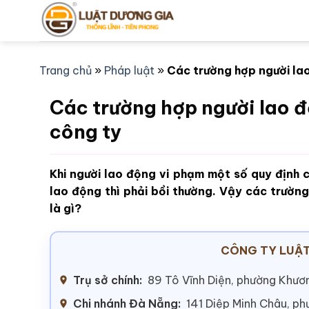
Bỏ
qua
nội
dung
Trang chủ
»
Pháp luật
»
Các trường hợp người lao
Các trường hợp người lao đ
công ty
Khi người lao động vi phạm một số quy định 
lao động thì phải bồi thường. Vậy các trườn
là gì?
CÔNG TY LUẬT
Trụ sở chính:
89 Tô Vĩnh Diện, phường Khươn
Chi nhánh Đà Nẵng:
141 Diệp Minh Châu, p