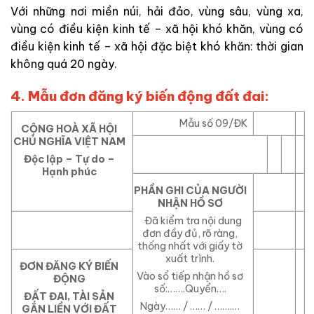
Với những nơi miền núi, hải đảo, vùng sâu, vùng xa,
vùng có điều kiện kinh tế – xã hội khó khăn, vùng có
điều kiện kinh tế – xã hội đặc biệt khó khăn: thời gian
không quá 20 ngày.
4. Mẫu đơn đăng ký biến động đất đai:
Mẫu số 09/ĐK
CỘNG HOÀ XÃ HỘI
CHỦ NGHĨA VIỆT NAM
Độc lập – Tự do –
Hạnh phúc
PHẦN GHI CỦA NGƯỜI
NHẬN HỒ SƠ
Đã kiểm tra nội dung
đơn đầy đủ, rõ ràng,
thống nhất với giấy tờ
xuất trình.
ĐƠN ĐĂNG KÝ BIẾN
Vào sổ tiếp nhận hồ sơ
ĐỘNG
số:…….Quyển….
ĐẤT ĐAI, TÀI SẢN
Ngày…… / …… / …….…
GẮN LIỀN VỚI ĐẤT