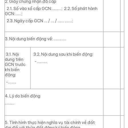
2. Giấy chứng nhận đã cấp
2.1. Số vào sổ cấp GCN:………; 2.2. Số phát hành
GCN:……;
2.3. Ngày cấp GCN … / … / …… …….;
3. Nội dung biến động về:
…………
3.1. Nội
3.2. Nội dung sau khi biến động:
dung trên
-….……
GCN trước
khi biến
động:
-.…….
4.
Lý do biến động
………
5. Tình hình thực hiện nghĩa vụ tài chính về đất
đai đối với thửa đất đăng ký biến động