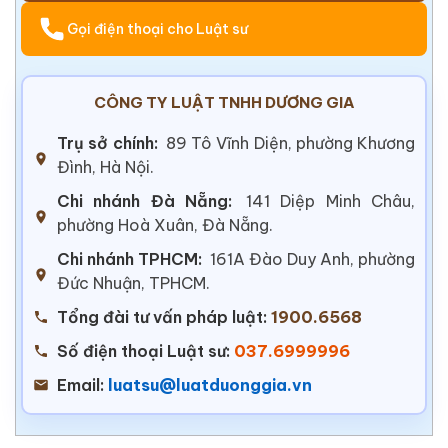
Gọi điện thoại cho Luật sư
CÔNG TY LUẬT TNHH DƯƠNG GIA
Trụ sở chính:
89 Tô Vĩnh Diện, phường Khương
Đình, Hà Nội.
Chi nhánh Đà Nẵng:
141 Diệp Minh Châu,
phường Hoà Xuân, Đà Nẵng.
Chi nhánh TPHCM:
161A Đào Duy Anh, phường
Đức Nhuận, TPHCM.
Tổng đài tư vấn pháp luật:
1900.6568
Số điện thoại Luật sư:
037.6999996
Email:
luatsu@luatduonggia.vn