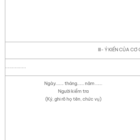
III- Ý KIẾN CỦA C
………………
Ngày……
. tháng…… năm ……
Người kiểm tra
(Ký, ghi rõ họ tên, chức vụ)