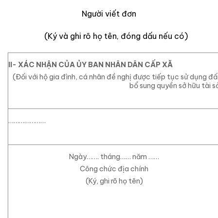
Người viết đơn
(Ký và ghi rõ họ tên, đóng dấu nếu có)
II- XÁC NHẬN CỦA ỦY BAN NHÂN 
(Đối với hộ gia đình, cá nhân đề nghị được tiếp tục sử dụng đ
bổ sung quyền sở hữu tài 
…………………
Ngày……
. tháng…… năm ……
Công chức địa chính
(Ký, ghi rõ họ tên)