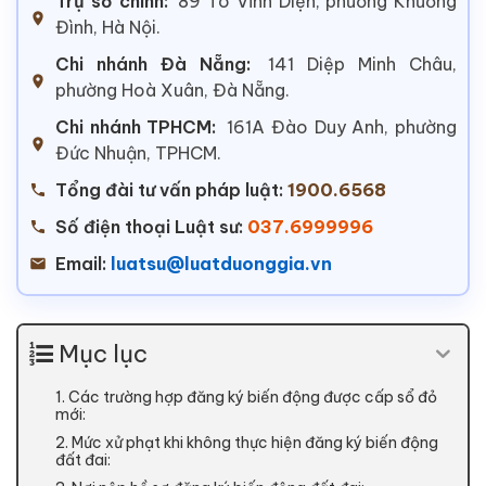
Trụ sở chính:
89 Tô Vĩnh Diện, phường Khương
Đình, Hà Nội.
Chi nhánh Đà Nẵng:
141 Diệp Minh Châu,
phường Hoà Xuân, Đà Nẵng.
Chi nhánh TPHCM:
161A Đào Duy Anh, phường
Đức Nhuận, TPHCM.
Tổng đài tư vấn pháp luật:
1900.6568
Số điện thoại Luật sư:
037.6999996
Email:
luatsu@luatduonggia.vn
Mục lục
1. Các trường hợp đăng ký biến động được cấp sổ đỏ
mới:
2. Mức xử phạt khi không thực hiện đăng ký biến động
đất đai: