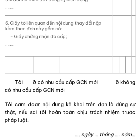
………
6. Giấy tờ liên quan đến nội dung thay đổi nộp
kèm theo đơn này gồm có:
– Giấy chứng nhận đã cấp;
………
Tôi
ð
có nhu cầu cấp GCN mới
ð
không
có nhu cầu cấp GCN mới
Tôi cam đoan nội dung kê khai trên đơn là đúng sự
thật, nếu sai tôi hoàn toàn chịu trách nhiệm trước
pháp luật.
…, ngày
… tháng …. năm…