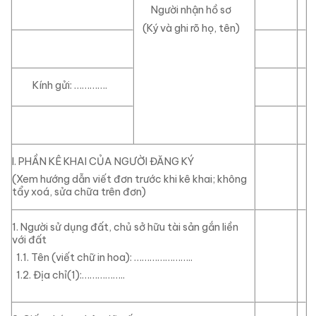
Người nhận hồ sơ
(Ký và ghi rõ họ, tên)
Kính gửi: ………….
I.
PHẦN KÊ KHAI CỦA NGƯỜI ĐĂNG KÝ
(Xem hướng dẫn viết đơn trước khi kê khai; không
tẩy xoá, sửa chữa trên đơn)
1. Người sử dụng đất, chủ sở hữu tài sản gắn liền
với đất
1.1. Tên
(viết chữ in hoa):
…………………..
1.2. Địa chỉ(1):
……………..