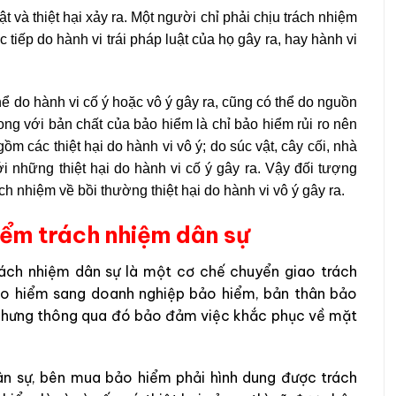
 và thiệt hại xảy ra. Một người chỉ phải chịu trách nhiệm
ực tiếp do hành vi trái pháp luật của họ gây ra, hay hành vi
thể do hành vi cố ý hoặc vô ý gây ra, cũng có thể do nguồn
ong với bản chất của bảo hiểm là chỉ bảo hiểm rủi ro nên
 các thiệt hại do hành vi vô ý; do súc vật, cây cối, nhà
i những thiệt hại do hành vi cố ý gây ra. Vậy đối tượng
h nhiệm về bồi thường thiệt hại do hành vi vô ý gây ra.
iểm trách nhiệm dân sự
rách nhiệm dân sự là một cơ chế chuyển giao trách
bảo hiểm sang doanh nghiệp bảo hiểm, bản thân bảo
a nhưng thông qua đó bảo đảm việc khắc phục về mặt
ân sự, bên mua bảo hiểm phải hình dung được trách