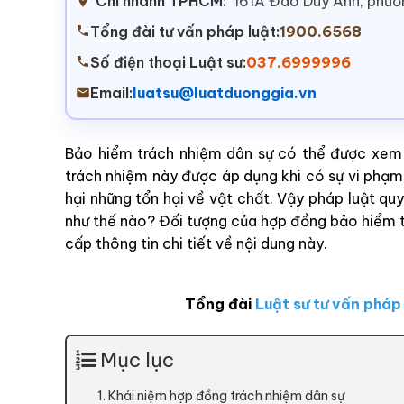
Chi nhánh TPHCM:
161A Đào Duy Anh, phư
Tổng đài tư vấn pháp luật:
1900.6568
Số điện thoại Luật sư:
037.6999996
Email:
luatsu@luatduonggia.vn
Bảo hiểm trách nhiệm dân sự có thể được xem l
trách nhiệm này được áp dụng khi có sự vi phạm
hại những tổn hại về vật chất. Vậy pháp luật q
như thế nào? Đối tượng của hợp đồng bảo hiểm tr
cấp thông tin chi tiết về nội dung này.
Tổng đài
Luật sư tư vấn pháp
Mục lục
1. Khái niệm hợp đồng trách nhiệm dân sự