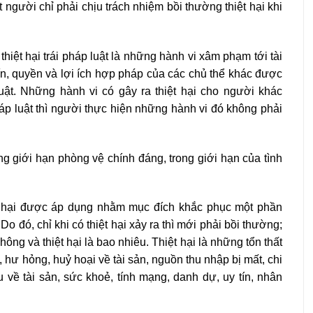
người chỉ phải chịu trách nhiệm bồi thường thiệt hại khi
 thiệt hại trái pháp luật là những hành vi xâm phạm tới tài
ín, quyền và lợi ích hợp pháp của các chủ thể khác được
ật. Những hành vi có gây ra thiệt hại cho người khác
p luật thì người thực hiện những hành vi đó không phải
ong giới hạn phòng vệ chính đáng, trong giới hạn của tình
iệt hại được áp dụng nhằm mục đích khắc phục một phần
 Do đó, chỉ khi có thiệt hại xảy ra thì mới phải bồi thường;
hông và thiệt hại là bao nhiêu. Thiệt hại là những tổn thất
 hư hỏng, huỷ hoại về tài sản, nguồn thu nhập bị mất, chi
ề tài sản, sức khoẻ, tính mạng, danh dự, uy tín, nhân