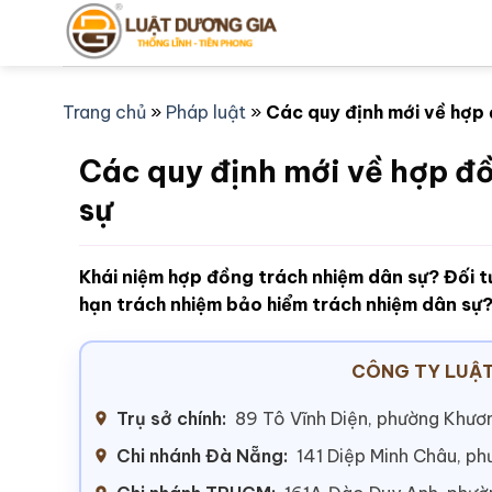
Bỏ
qua
nội
dung
Trang chủ
»
Pháp luật
»
Các quy định mới về hợp
Các quy định mới về hợp đ
sự
Khái niệm hợp đồng trách nhiệm dân sự? Đối 
hạn trách nhiệm bảo hiểm trách nhiệm dân sự
CÔNG TY LUẬT
Trụ sở chính:
89 Tô Vĩnh Diện, phường Khươn
Chi nhánh Đà Nẵng:
141 Diệp Minh Châu, p