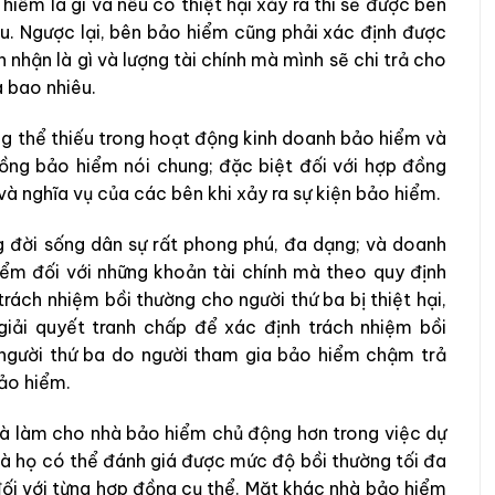
iểm là gì và nếu có thiệt hại xảy ra thì sẽ được bên
êu. Ngược lại, bên bảo hiểm cũng phải xác định được
 nhận là gì và lượng tài chính mà mình sẽ chi trả cho
à bao nhiêu.
ng thể thiếu trong hoạt động kinh doanh bảo hiểm và
ồng bảo hiểm nói chung; đặc biệt đối với hợp đồng
à nghĩa vụ của các bên khi xảy ra sự kiện bảo hiểm.
ng đời sống dân sự rất phong phú, đa dạng; và doanh
iểm đối với những khoản tài chính mà theo quy định
rách nhiệm bồi thường cho người thứ ba bị thiệt hại,
giải quyết tranh chấp để xác định trách nhiệm bồi
o người thứ ba do người tham gia bảo hiểm chậm trả
ảo hiểm.
là làm cho nhà bảo hiểm chủ động hơn trong việc dự
và họ có thể đánh giá được mức độ bồi thường tối đa
đối với từng hợp đồng cụ thể. Mặt khác nhà bảo hiểm