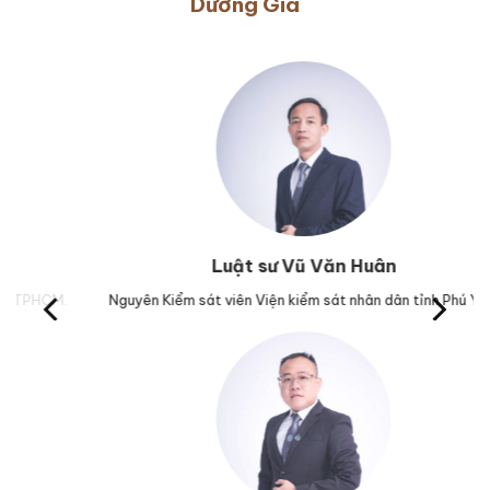
Dương Gia
Luật sư Vũ Văn Huân
M.
Nguyên Kiểm sát viên Viện kiểm sát nhân dân tỉnh Phú Yên.
Trư