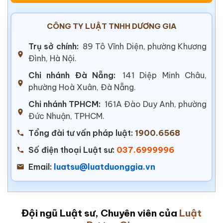
CÔNG TY LUẬT TNHH DƯƠNG GIA
Trụ sở chính:
89 Tô Vĩnh Diện, phường Khương
Đình, Hà Nội.
Chi nhánh Đà Nẵng:
141 Diệp Minh Châu,
phường Hoà Xuân, Đà Nẵng.
Chi nhánh TPHCM:
161A Đào Duy Anh, phường
Đức Nhuận, TPHCM.
Tổng đài tư vấn pháp luật:
1900.6568
Số điện thoại Luật sư:
037.6999996
Email:
luatsu@luatduonggia.vn
Đội ngũ Luật sư, Chuyên viên của
Luật