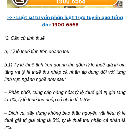
>>> Lu
ậ
t sư tư v
ấ
n pháp lu
ậ
t tr
ự
c tuy
ế
n qua t
ổ
ng
đài:
1900.6568
“2. Căn cứ tính thuế
b) Tỷ lệ thuế tính trên doanh thu
b.1) Tỷ lệ thuế tính trên doanh thu gồm tỷ lệ thuế giá trị gia
tăng và tỷ lệ thuế thu nhập cá nhân áp dụng đối với từng
lĩnh vực ngành nghề như sau:
– Phân phối, cung cấp hàng hóa: tỷ lệ thuế giá trị gia tăng
là 1%; tỷ lệ thuế thu nhập cá nhân là 0,5%.
– Dịch vụ, xây dựng không bao thầu nguyên vật liệu: tỷ lệ
thuế giá trị gia tăng là 5%; tỷ lệ thuế thu nhập cá nhân là
2%.