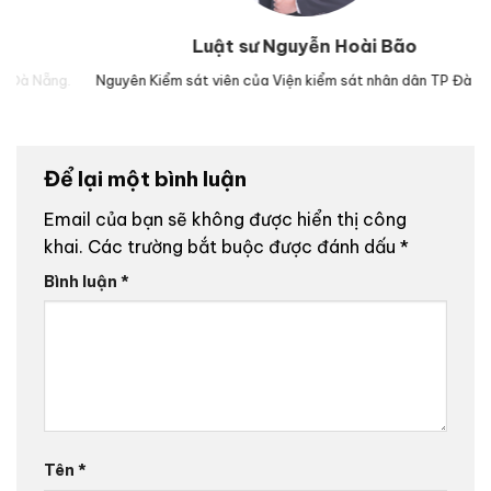
Luật sư Nguyễn Hoài Bão
g.
Nguyên Kiểm sát viên của Viện kiểm sát nhân dân TP Đà Nẵng.
Lu
Để lại một bình luận
Email của bạn sẽ không được hiển thị công
khai.
Các trường bắt buộc được đánh dấu
*
Bình luận
*
Tên
*