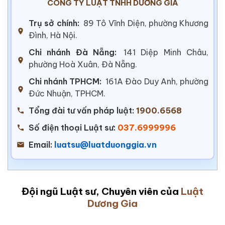
CÔNG TY LUẬT TNHH DƯƠNG GIA
Trụ sở chính:
89 Tô Vĩnh Diện, phường Khương
Đình, Hà Nội.
Chi nhánh Đà Nẵng:
141 Diệp Minh Châu,
phường Hoà Xuân, Đà Nẵng.
Chi nhánh TPHCM:
161A Đào Duy Anh, phường
Đức Nhuận, TPHCM.
Tổng đài tư vấn pháp luật:
1900.6568
Số điện thoại Luật sư:
037.6999996
Email:
luatsu@luatduonggia.vn
Đội ngũ Luật sư, Chuyên viên của
Luật
Dương Gia