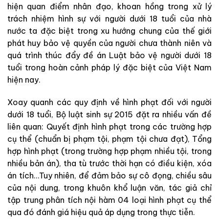
hiện quan điểm nhân đạo, khoan hồng trong xử lý
trách nhiệm hình sự với người dưới 18 tuổi của nhà
nước ta đặc biệt trong xu hướng chung của thế giới
phát huy bảo vệ quyền của người chưa thành niên và
quá trình thúc đẩy đề án Luật bảo vệ người dưới 18
tuổi trong hoàn cảnh pháp lý đặc biệt của Việt Nam
hiện nay.
Xoay quanh các quy định về hình phạt đối với người
dưới 18 tuổi, Bộ luật sinh sự 2015 đặt ra nhiều vấn đề
liên quan: Quyết định hình phạt trong các trường hợp
cụ thể (chuẩn bị phạm tội, phạm tội chưa đạt), Tổng
hợp hình phạt (trong trường hợp phạm nhiều tội, trong
nhiều bản án), tha tù trước thời hạn có điều kiện, xóa
án tích…Tuy nhiên, để đảm bảo sự cô đọng, chiều sâu
của nội dung, trong khuôn khổ luận văn, tác giả chỉ
tập trung phân tích nội hàm 04 loại hình phạt cụ thể
qua đó đánh giá hiệu quả áp dụng trong thực tiễn.