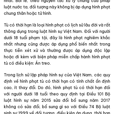
nhất. Bởi lẽ, theo nguyên tắc xử lý chung của pháp
luật nước ta, đối tượng này không bị áp dụng hình phạt
chung thân hoặc tử hình.
Tù có thời hạn là loại hình phạt có lịch sử lâu đời và rất
thông dụng trong luật hình sự Việt Nam. Đối với người
dưới 18 tuổi phạm tội, đây là hình phạt nghiêm khắc
nhất nhưng cũng được áp dụng phổ biến nhất trong
thực tiễn xét xử và thường được áp dụng độc lập
hoặc đi kèm với biện pháp miễn chấp hành hình phạt
tù có điều kiện: Án treo.
Trong lịch sử lập pháp hình sự của Việt Nam, các quy
định về hình phạt tù có thời hạn có tính chất ổn định
cao, ít thay đổi. Do đó, hình phạt tù có thời hạn đối
với người dưới 18 tuổi theo quy định tại Điều 101 Bộ
luật hình sự năm 2015 sửa đổi bổ sung năm 2017
không có sửa đổi, bổ sung gì so với Điều 74 Bộ luật
sinh sự 1999 về đối tượng, điều kiện áp dụng, thời hạn