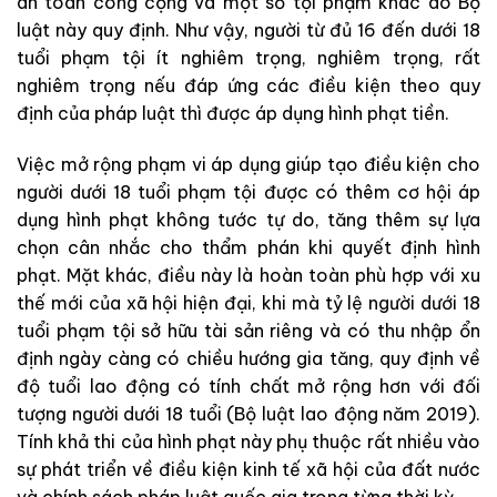
an toàn công cộng và một số tội phạm khác do Bộ
luật này quy định. Như vậy, người từ đủ 16 đến dưới 18
tuổi phạm tội ít nghiêm trọng, nghiêm trọng, rất
nghiêm trọng nếu đáp ứng các điều kiện theo quy
định của pháp luật thì được áp dụng hình phạt tiền.
Việc mở rộng phạm vi áp dụng giúp tạo điều kiện cho
người dưới 18 tuổi phạm tội được có thêm cơ hội áp
dụng hình phạt không tước tự do, tăng thêm sự lựa
chọn cân nhắc cho thẩm phán khi quyết định hình
phạt. Mặt khác, điều này là hoàn toàn phù hợp với xu
thế mới của xã hội hiện đại, khi mà tỷ lệ người dưới 18
tuổi phạm tội sở hữu tài sản riêng và có thu nhập ổn
định ngày càng có chiều hướng gia tăng, quy định về
độ tuổi lao động có tính chất mở rộng hơn với đối
tượng người dưới 18 tuổi (Bộ luật lao động năm 2019).
Tính khả thi của hình phạt này phụ thuộc rất nhiều vào
sự phát triển về điều kiện kinh tế xã hội của đất nước
và chính sách pháp luật quốc gia trong từng thời kỳ.