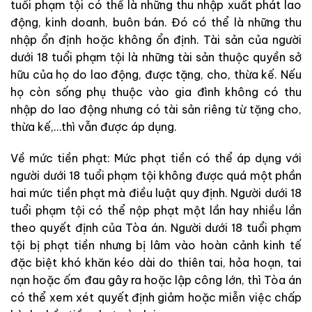
tuổi phạm tội có thể là những thu nhập xuất phát lao
động, kinh doanh, buôn bán. Đó có thể là những thu
nhập ổn định hoặc không ổn định. Tài sản của người
dưới 18 tuổi phạm tội là những tài sản thuộc quyền sở
hữu của họ do lao động, được tặng, cho, thừa kế. Nếu
họ còn sống phụ thuộc vào gia đình không có thu
nhập do lao động nhưng có tài sản riêng từ tặng cho,
thừa kế,…thì vẫn được áp dụng.
Về mức tiền phạt: Mức phạt tiền có thể áp dụng với
người dưới 18 tuổi phạm tội không được quá một phần
hai mức tiền phạt mà điều luật quy định. Người dưới 18
tuổi phạm tội có thể nộp phạt một lần hay nhiều lần
theo quyết định của Tòa án. Người dưới 18 tuổi phạm
tội bị phạt tiền nhưng bị lâm vào hoàn cảnh kinh tế
đặc biệt khó khăn kéo dài do thiên tai, hỏa hoạn, tai
nạn hoặc ốm đau gây ra hoặc lập công lớn, thì Tòa án
có thể xem xét quyết định giảm hoặc miễn việc chấp