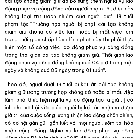
cải tạo không giam giữ đã bổ sung thêm nghĩa vụ lao
động phục vụ cộng đồng của người phạm tội, điều này
không loại trừ trách nhiệm của người dưới 18 tuổi
phạm tội: “Trường hợp người bị phạt cải tạo không
giam giữ không có việc làm hoặc bị mất việc làm
trong thời gian chấp hành hình phạt này thì phải thực
hiện một số công việc lao động phục vụ cộng đồng
trong thời gian cải tạo không giam giữ. Thời gian lao
động phục vụ cộng đồng không quá 04 giờ trong một
ngày và không quá 05 ngày trong 01 tuần”.
Theo đó, người dưới 18 tuổi bị kết án cải tạo không
giam giữ trong trường hợp không có hoặc bị mất việc
làm, phải thực hiện nghĩa vụ lao động tạo ra giá trị có
ích cho xã hội vừa giúp người bị kết án nhận ra được
giá trị của cuộc sống lương thiện lao động chân chính,
có cơ hội gần gũi, gắn kết với mọi người, sớm tái hòa
nhập cộng đồng. Nghĩa vụ lao động phục vụ cộng