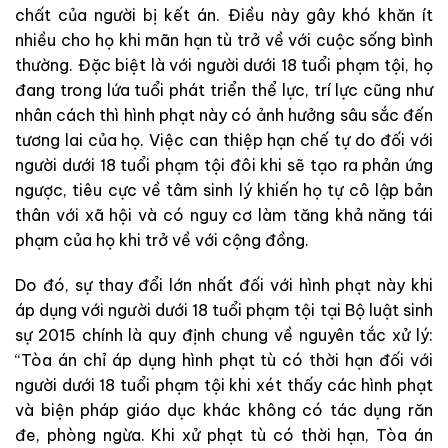
chất của người bị kết án. Điều này gây khó khăn ít
nhiều cho họ khi mãn hạn tù trở về với cuộc sống bình
thường. Đặc biệt là với người dưới 18 tuổi phạm tội, họ
đang trong lứa tuổi phát triển thể lực, trí lực cũng như
nhân cách thì hình phạt này có ảnh hưởng sâu sắc đến
tương lai của họ. Việc can thiệp hạn chế tự do đối với
người dưới 18 tuổi phạm tội đôi khi sẽ tạo ra phản ứng
ngược, tiêu cực về tâm sinh lý khiến họ tự cô lập bản
thân với xã hội và có nguy cơ làm tăng khả năng tái
phạm của họ khi trở về với cộng đồng.
Do đó, sự thay đổi lớn nhất đối với hình phạt này khi
áp dụng với người dưới 18 tuổi phạm tội tại Bộ luật sinh
sự 2015 chính là quy định chung về nguyên tắc xử lý:
“Tòa án chỉ áp dụng hình phạt tù có thời hạn đối với
người dưới 18 tuổi phạm tội khi xét thấy các hình phạt
và biện pháp giáo dục khác không có tác dụng răn
đe, phòng ngừa. Khi xử phạt tù có thời hạn, Tòa án