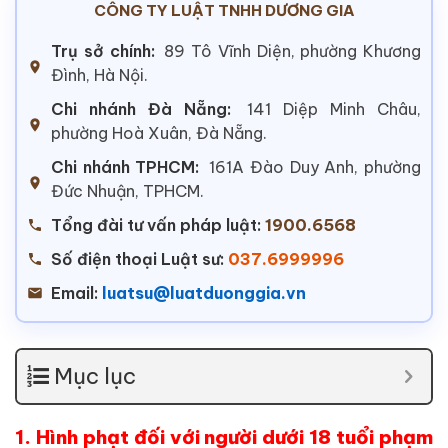
CÔNG TY LUẬT TNHH DƯƠNG GIA
Trụ sở chính:
89 Tô Vĩnh Diện, phường Khương
Đình, Hà Nội.
Chi nhánh Đà Nẵng:
141 Diệp Minh Châu,
phường Hoà Xuân, Đà Nẵng.
Chi nhánh TPHCM:
161A Đào Duy Anh, phường
Đức Nhuận, TPHCM.
Tổng đài tư vấn pháp luật:
1900.6568
Số điện thoại Luật sư:
037.6999996
Email:
luatsu@luatduonggia.vn
Mục lục
1.
Hình phạt đối với người dưới 18 tuổi phạm