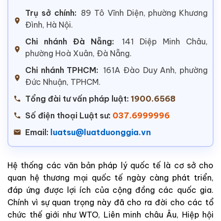
Trụ sở chính:
89 Tô Vĩnh Diện, phường Khương
Đình, Hà Nội.
Chi nhánh Đà Nẵng:
141 Diệp Minh Châu,
phường Hoà Xuân, Đà Nẵng.
Chi nhánh TPHCM:
161A Đào Duy Anh, phường
Đức Nhuận, TPHCM.
Tổng đài tư vấn pháp luật:
1900.6568
Số điện thoại Luật sư:
037.6999996
Email:
luatsu@luatduonggia.vn
Hệ thống các văn bản pháp lý quốc tế là cơ sở cho
quan hệ thương mại quốc tế ngày càng phát triển,
đáp ứng được lợi ích của cộng đồng các quốc gia.
Chính vì sự quan trọng này đã cho ra đời cho các tổ
chức thế giới như WTO, Liên minh châu Âu, Hiệp hội