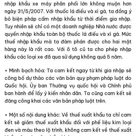
nhập khẩu xe máy phân phối lớn không muộn hơn
ngày 31/5/2007. Với thuốc lá điếu và xì gà, ta đồng ý
bỏ biện pháp cấm nhập khẩu từ thời điểm gia nhập.
Tuy nhiên sẽ chỉ có một doanh nghiệp Nhà nước được
quyền nhập khẩu toàn bộ thuốc lá điếu và xì gà. Mức
thuế nhập khẩu mà ta đàm phán được cho hai mặt
hàng này là rất cao. Với ô tô cũ ta cho phép nhập
khẩu các loại xe đã qua sử dụng không quá 5 năm.
+ Minh bạch hóa: Ta cam kết ngay từ khi gia nhập sẽ
công bố dự thảo các văn bản quy phạm pháp luật do
Quốc hội, Ủy ban Thường vụ quốc hội và Chính phủ
ban hành để lấy ý kiến nhân dân. Ta cũng cam kết sẽ
đăng công khai các văn bản pháp luật trên.
+ Một số nội dung khác: Về thuế xuất khẩu ta chỉ cam
kết sẽ giảm thuế xuất khẩu đối với phế liệu kim loại
đen và màu theo lộ trình, không cam kết về thuế xuất