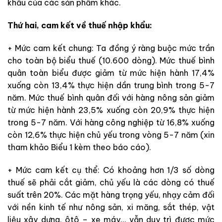
khẩu của các sản phẩm khác.
Thứ hai, cam kết về thuế nhập khẩu:
+ Mức cam kết chung: Ta đồng ý ràng buộc mức trần
cho toàn bộ biểu thuế (10.600 dòng). Mức thuế bình
quân toàn biểu được giảm từ mức hiện hành 17,4%
xuống còn 13,4% thực hiện dần trung bình trong 5-7
năm. Mức thuế bình quân đối với hàng nông sản giảm
từ mức hiện hành 23,5% xuống còn 20,9% thực hiện
trong 5-7 năm. Với hàng công nghiệp từ 16,8% xuống
còn 12,6% thực hiện chủ yếu trong vòng 5-7 năm (xin
tham khảo Biểu 1 kèm theo báo cáo).
+ Mức cam kết cụ thể: Có khoảng hơn 1/3 số dòng
thuế sẽ phải cắt giảm, chủ yếu là các dòng có thuế
suất trên 20%. Các mặt hàng trọng yếu, nhạy cảm đối
với nền kinh tế như nông sản, xi măng, sắt thép, vật
liệu xây dựng, ôtô – xe máy… vẫn duy trì được mức