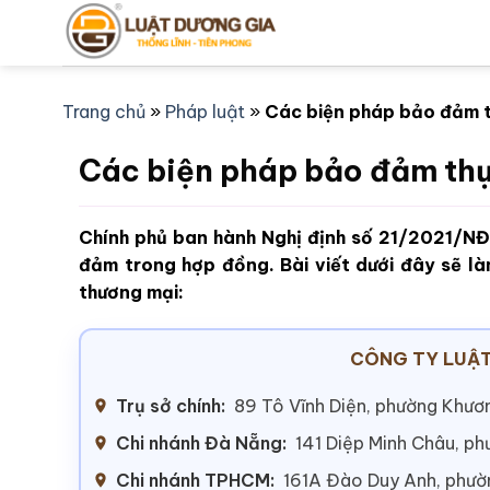
Bỏ
qua
nội
dung
Trang chủ
»
Pháp luật
»
Các biện pháp bảo đảm t
Các biện pháp bảo đảm thự
Chính phủ ban hành Nghị định số 21/2021/NĐ
đảm trong hợp đồng. Bài viết dưới đây sẽ l
thương mại:
CÔNG TY LUẬT
Trụ sở chính:
89 Tô Vĩnh Diện, phường Khươn
Chi nhánh Đà Nẵng:
141 Diệp Minh Châu, p
Chi nhánh TPHCM:
161A Đào Duy Anh, phư