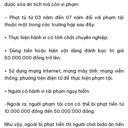
được xóa án tích mà còn vi phạm.
– Phạt tù từ 03 năm đến 07 năm đối với phạm tội
thuộc một trong các trường hợp sau đây:
+ Thực hiện hành vi có tính chất chuyên nghiệp;
+ Dùng tiền hoặc hiện vật dùng đánh bạc trị giá
50.000.000 đồng trở lên;
+ Sử dụng mạng internet, mạng máy tính, mạng viễn
thông, phương tiện điện tử để thực hiện phạm tội;
+ Người có hành vi tái phạm nguy hiểm.
-Ngoài ra, người phạm tội còn có thể bị phạt tiền từ
10.000.000 đồng đến 50.000.000 đồng.
Như vậy, ngoài bị phạt tiền thì người chơi bida ăn tiền