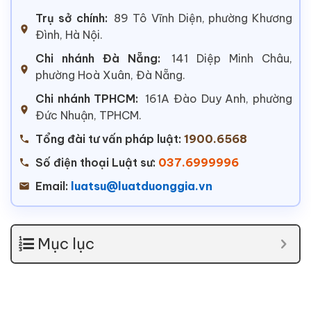
Trụ sở chính:
89 Tô Vĩnh Diện, phường Khương
Đình, Hà Nội.
Chi nhánh Đà Nẵng:
141 Diệp Minh Châu,
phường Hoà Xuân, Đà Nẵng.
Chi nhánh TPHCM:
161A Đào Duy Anh, phường
Đức Nhuận, TPHCM.
Tổng đài tư vấn pháp luật:
1900.6568
Số điện thoại Luật sư:
037.6999996
Email:
luatsu@luatduonggia.vn
Mục lục