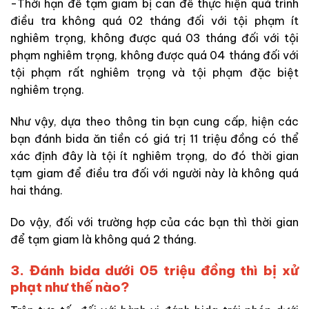
-Thời hạn để tạm giam bị can để thực hiện quá trình
điều tra không quá 02 tháng đối với tội phạm ít
nghiêm trọng, không được quá 03 tháng đối với tội
phạm nghiêm trọng, không được quá 04 tháng đối với
tội phạm rất nghiêm trọng và tội phạm đặc biệt
nghiêm trọng.
Như vậy, dựa theo thông tin bạn cung cấp, hiện các
bạn đánh bida ăn tiền có giá trị 11 triệu đồng có thể
xác định đây là tội ít nghiêm trọng, do đó thời gian
tạm giam để điều tra đối với người này là không quá
hai tháng.
Do vậy, đối với trường hợp của các bạn thì thời gian
để tạm giam là không quá 2 tháng.
3. Đánh bida dưới 05 triệu đồng thì bị xử
phạt như thế nào?