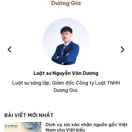
Dương Gia
Luật sư Nguyễn Văn Dương
Luật sư sáng lập, Giám đốc Công ty Luật TNHH
Dương Gia.
BÀI VIẾT MỚI NHẤT
Dịch vụ xin xác nhận nguồn gốc Việt
Nam cho Việt kiều