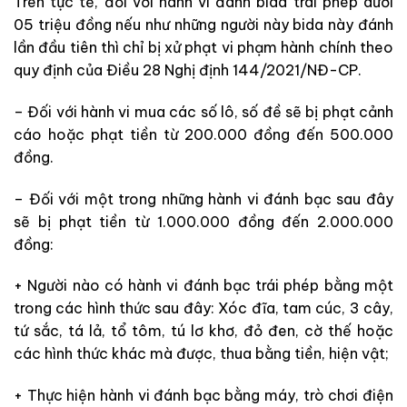
Trên tực tế, đối với hành vi đánh bida trái phép dưới
05 triệu đồng nếu như những người này bida này đánh
lần đầu tiên thì chỉ bị xử phạt vi phạm hành chính theo
quy định của Điều 28 Nghị định 144/2021/NĐ-CP.
– Đối với hành vi mua các số lô, số đề sẽ bị phạt cảnh
cáo hoặc phạt tiền từ 200.000 đồng đến 500.000
đồng.
– Đối với một trong những hành vi đánh bạc sau đây
sẽ bị phạt tiền từ 1.000.000 đồng đến 2.000.000
đồng:
+ Người nào có hành vi đánh bạc trái phép bằng một
trong các hình thức sau đây: Xóc đĩa, tam cúc, 3 cây,
tứ sắc, tá lả, tổ tôm, tú lơ khơ, đỏ đen, cờ thế hoặc
các hình thức khác mà được, thua bằng tiền, hiện vật;
+ Thực hiện hành vi đánh bạc bằng máy, trò chơi điện