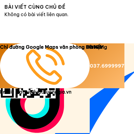
BÀI VIẾT CÙNG CHỦ ĐỀ
Không có bài viết liên quan.
Copyright 2026 ©
Luật Dương Gia