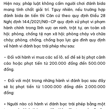
Hiện nay, pháp luật không cấm người chơi đánh bida
mang tính chất giải trí. Tguy nhiên, nếu trường hợp
đánh bida ăn tiền thì Căn cứ theo quy định Điều 28
Nghị định 144/2021/NĐ-CP quy định xử phạt vi phạm
hành chính trong lĩnh vực an ninh, trật tự, an toàn xã
hội; phòng, chống tệ nạn xã hội; phòng cháy và chữa
cháy; phòng, chống, chống bạo lực gia đình​ quy định
về hành vi đánh bạc trái phép như sau:
– Đối với hành vi mua các số lô, số đề sẽ bị phạt cảnh
cáo hoặc phạt tiền từ 200.000 đồng đến 500.000
đồng.
– Đối với một trong những hành vi đánh bạc sau đây
sẽ bị phạt tiền từ 1.000.000 đồng đến 2.000.000
đồng:
+ Người nào có hành vi đánh bạc trái phép bằng một