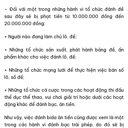
– Đối với một trong những hành vi tổ chức đánh đề
sau đây sẽ bị phạt tiền từ 10.000.000 đồng đến
20.000.000 đồng:
+ Người nào đang làm chủ lô, đề;
+ Những tổ chức sản xuất, phát hành bảng đề, ấn
phẩm khác cho việc đánh lô, đề;
+ Những tổ chức mạng lưới để thực hiện việc bán số
lô, số đề;
+ Những tổ chức cá cược trong các hoạt động thi đấu
thể dục thể thao, vui chơi giải trí hoặc dưới các hoạt
động khác để đánh bạc, ăn tiền.
Như vậy, việc đánh bida ăn tiền cũng được xem là một
trong các hành vi đánh bạc trái phép, do đó sẽ bị