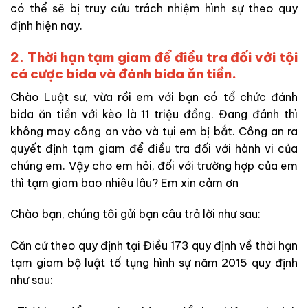
có thể sẽ bị truy cứu trách nhiệm hình sự theo quy
định hiện nay.
2. Thời hạn tạm giam để điều tra đối với tội
cá cược bida và đánh bida ăn tiền.
Chào Luật sư, vừa rồi em với bạn có tổ chức đánh
bida ăn tiền với kèo là 11 triệu đồng. Đang đánh thì
không may công an vào và tụi em bị bắt. Công an ra
quyết định tạm giam để điều tra đối với hành vi của
chúng em. Vậy cho em hỏi, đối với trường hợp của em
thì tạm giam bao nhiêu lâu? Em xin cảm ơn
Chào bạn, chúng tôi gửi bạn câu trả lời như sau:
Căn cứ theo quy định tại Điều 173 quy định về thời hạn
tạm giam bộ luật tố tụng hình sự năm 2015 quy định
như sau: