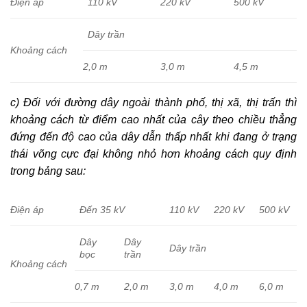
Điện áp
110 kV
220 kV
500 kV
Dây trần
Khoảng cách
2,0 m
3,0 m
4,5 m
c) Đối với đường dây ngoài thành phố, thị xã, thị trấn thì
khoảng cách từ điểm cao nhất của cây theo chiều thẳng
đứng đến độ cao của dây dẫn thấp nhất khi đang ở trạng
thái võng cực đại không nhỏ hơn khoảng cách quy định
trong bảng sau:
Điện áp
Đến 35 kV
110 kV
220 kV
500 kV
Dây
Dây
Dây trần
bọc
trần
Khoảng cách
0,7 m
2,0 m
3,0 m
4,0 m
6,0 m