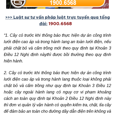
>>> Lu
ậ
t sư tư v
ấ
n pháp lu
ậ
t tr
ự
c tuy
ế
n qua t
ổ
ng
đài:
1900.6568
“1. Cây có trước khi thông báo thực hiện dự án công trình
lưới điện cao áp và trong hành lang an toàn lưới điện, nếu
phải chặt bỏ và cấm trồng mới theo quy định tại Khoản 3
Điều 12 Nghị định nàythì được bồi thường theo quy định
hiện hành.
2. Cây có trước khi thông báo thực hiện dự án công trình
lưới điện cao áp và trong hành lang thuộc loại không phải
chặt bỏ và cấm trồng như quy định tại Khoản 3 Điều 12
hoặc cây ngoài hành lang có nguy cơ vi phạm khoảng
cách an toàn quy định tại Khoản 2 Điều 12 Nghị định này
thì đơn vị quản lý vận hành có quyền kiểm tra, chặt, tỉa cây
để đảm bảo an toàn cho đường dây dẫn điện trên không và