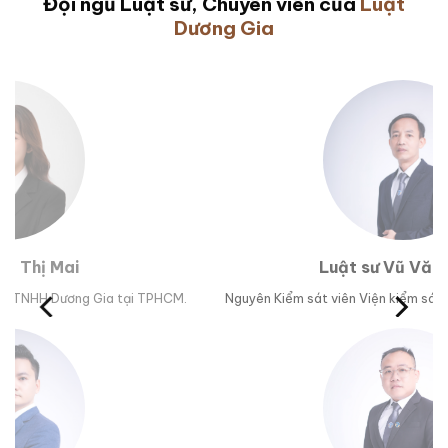
Đội ngũ Luật sư, Chuyên viên của
Luật
Dương Gia
Luật sư Vũ Văn Huân
M.
Nguyên Kiểm sát viên Viện kiểm sát nhân dân tỉnh Phú Yên.
Trư