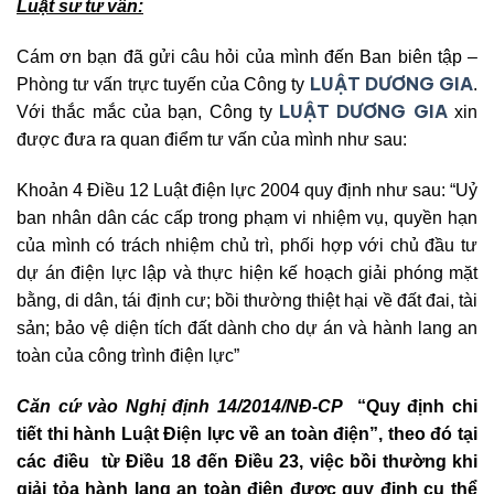
Luật sư tư vấn:
Cám ơn bạn đã gửi câu hỏi của mình đến Ban biên tập –
LUẬT DƯƠNG GIA
Phòng tư vấn trực tuyến của Công ty
.
LUẬT DƯƠNG GIA
Với thắc mắc của bạn, Công ty
xin
được đưa ra quan điểm tư vấn của mình như sau:
Khoản 4 Điều 12 Luật điện lực 2004 quy định như sau: “Uỷ
ban nhân dân các cấp trong phạm vi nhiệm vụ, quyền hạn
của mình có trách nhiệm chủ trì, phối hợp với chủ đầu tư
dự án điện lực lập và thực hiện kế hoạch giải phóng mặt
bằng, di dân, tái định cư; bồi thường thiệt hại về đất đai, tài
sản; bảo vệ diện tích đất dành cho dự án và hành lang an
toàn của công trình điện lực”
Căn cứ vào Nghị định 14/2014/NĐ-CP
“
Quy định chi
tiết thi hành Luật Điện lực về an toàn điện”, theo đó tại
các điều từ Điều 18 đến Điều 23, việc bồi thường khi
giải tỏa hành lang an toàn điện được quy định cụ thể