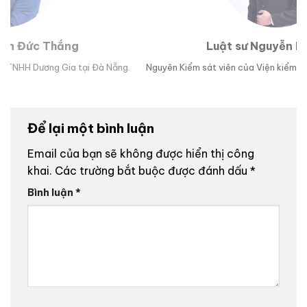
Luật sư Nguyễn Hoài Bão
g.
Nguyên Kiểm sát viên của Viện kiểm sát nhân dân TP Đà Nẵng.
Lu
Để lại một bình luận
Email của bạn sẽ không được hiển thị công
khai.
Các trường bắt buộc được đánh dấu
*
Bình luận
*