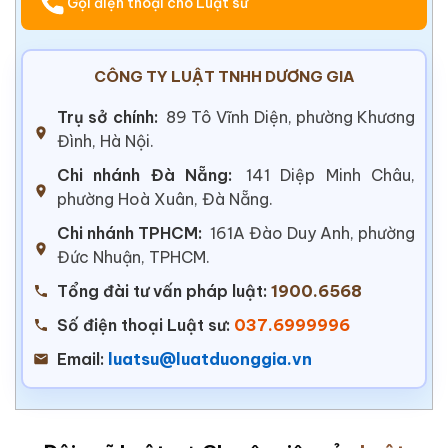
Gọi điện thoại cho Luật sư
CÔNG TY LUẬT TNHH DƯƠNG GIA
Trụ sở chính:
89 Tô Vĩnh Diện, phường Khương
Đình, Hà Nội.
Chi nhánh Đà Nẵng:
141 Diệp Minh Châu,
phường Hoà Xuân, Đà Nẵng.
Chi nhánh TPHCM:
161A Đào Duy Anh, phường
Đức Nhuận, TPHCM.
Tổng đài tư vấn pháp luật:
1900.6568
Số điện thoại Luật sư:
037.6999996
Email:
luatsu@luatduonggia.vn