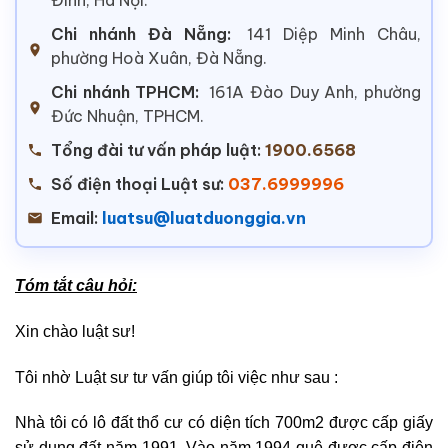
Chi nhánh Đà Nẵng:
141 Diệp Minh Châu,
phường Hoà Xuân, Đà Nẵng.
Chi nhánh TPHCM:
161A Đào Duy Anh, phường
Đức Nhuận, TPHCM.
Tổng đài tư vấn pháp luật:
1900.6568
Số điện thoại Luật sư:
037.6999996
Email:
luatsu@luatduonggia.vn
Tóm tắt câu hỏi:
Xin chào luật sư!
Tôi nhờ Luật sư tư vấn giúp tôi việc như sau :
Nhà tôi có lô đất thổ cư có diện tích 700m2 được cấp giấy
sử dụng đất năm 1991. Vào năm 1994 quê được cấp điện