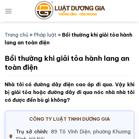
Bỏ
qua
nội
dung
Trang chủ
»
Pháp luật
»
Bồi thường khi giải tỏa hành
lang an toàn điện
Bồi thường khi giải tỏa hành lang an
toàn điện
Nhà tôi có đường dây điện cao áp đi qua. Vậy khi
bị giải tỏa hoặc đường dây đi qua nóc nhà nhà tôi
có được đền bù gì không?
CÔNG TY LUẬT TNHH DƯƠNG GIA
Trụ sở chính:
89 Tô Vĩnh Diện, phường Khương
Đình, Hà Nội.