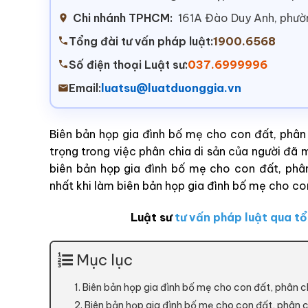
Chi nhánh TPHCM:
161A Đào Duy Anh, phư
Tổng đài tư vấn pháp luật:
1900.6568
Số điện thoại Luật sư:
037.6999996
Email:
luatsu@luatduonggia.vn
Biên bản họp gia đình bố mẹ cho con đất, phân 
trọng trong việc phân chia di sản của người đã 
biên bản họp gia đình bố mẹ cho con đất, phân
nhất khi làm biên bản họp gia đình bố mẹ cho co
Luật sư
tư vấn pháp luật qua tổ
Mục lục
1. Biên bản họp gia đình bố mẹ cho con đất, phân ch
2. Biên bản họp gia đình bố mẹ cho con đất, phân 