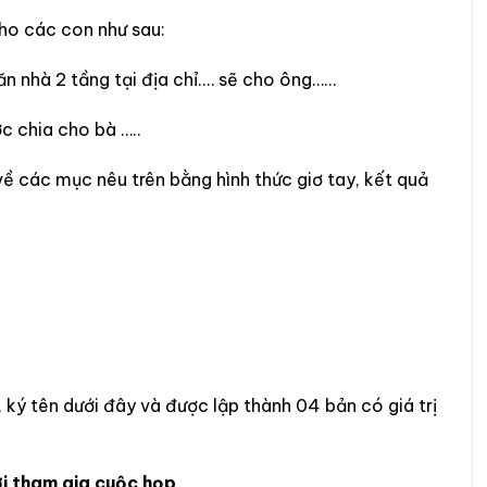
ho các con như sau:
 nhà 2 tầng tại địa chỉ.… sẽ cho ông……
c chia cho bà …..
về các mục nêu trên bằng hình thức giơ tay, kết quả
ký tên dưới đây và được lập thành 04 bản có giá trị
i tham gia cuộc họp