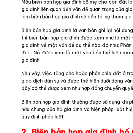
Mẫu biên bản họp gia đình bố mẹ cho con đất là 
gia đình liên quan đến vấn đề quan trọng của gia
làm biên bản họp gia đình sẽ cần tới sự tham gia 
Biên bản họp gia đình là văn bản ghi lại nội du
thì biên bản họp gia đình được xem như là một 
gia đình về một vấn đề cụ thể nào đó như: Phân 
đai… Nó được xem là một văn bản thể hiện mon
gia đình.
Như vậy, việc tặng cho hoặc phân chia đất ở tr
giao dịch dân sự và được thể hiện dưới dạng văn 
đây có thể được xem như hợp đồng chuyển quyề
Biên bản họp gia đình thường được sử dụng khi p
hữu chung của hộ gia đình và hiện pháp luật h
quy định pháp luật.
2. Biên bản họp gia đình bố