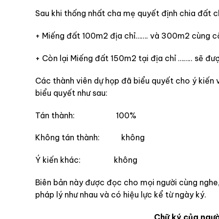
Sau khi thống nhất cha mẹ quyết định chia đất c
+ Miếng đất 100m2 địa chỉ……. và 300m2 cùng căn
+ Còn lại Miếng đất 150m2 tại địa chỉ …….. sẽ đượ
Các thành viên dự họp đã biểu quyết cho ý kiến 
biểu quyết như sau:
Tán thành: 100%
Không tán thành: không
Ý kiến khác: không
Biên bản này được đọc cho mọi người cùng nghe, 
pháp lý như nhau và có hiệu lực kể từ ngày ký.
Chữ k
ý của ngườ