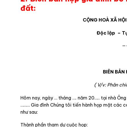
đất:
CỘNG HOÀ XÃ HỘI
Độc lập – T
—
……, n
BIÊN BẢN 
( V/v: Phân ch
Hôm nay, ngày … tháng …. năm 20….. tại nhà Ông ….
……… Gia đình Chúng tôi tiến hành họp mặt các co
như sau:
Thành phần tham dự cuộc họp: