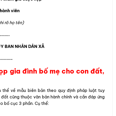
hành viên
hi rõ họ tên)
……….
Y BAN NHÂN DÂN XÃ
………..
ọp gia đình bố mẹ cho con đất,
ụ thể về mẫu biên bản theo quy định pháp luật tuy
 đất cũng thuộc văn bản hành chính và cần đáp ứng
o bố cục 3 phần. Cụ thể: