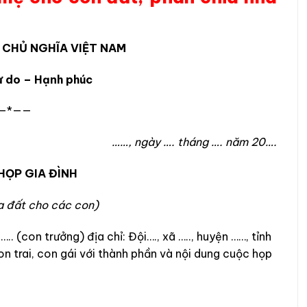
 CHỦ NGHĨA VIỆT NAM
ự do – Hạnh phúc
—*——
gày …. tháng …. năm 20….
HỌP GIA ĐÌNH
ia
đất cho các con
)
. (con trưởng) địa chỉ: Đội…., xã ….., huyện ……, tỉnh
n trai, con gái với thành phần và nội dung cuộc họp