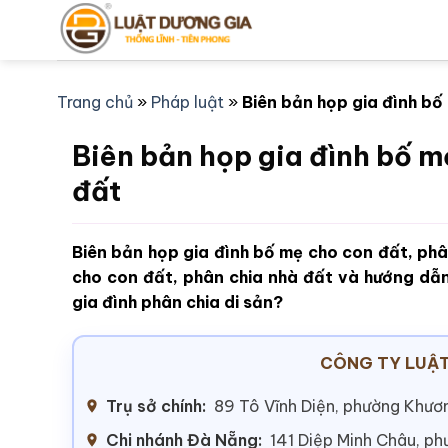
Bỏ
qua
nội
dung
Trang chủ
»
Pháp luật
»
Biên bản họp gia đình bố
Biên bản họp gia đình bố m
đất
Biên bản họp gia đình bố mẹ cho con đất, phâ
cho con đất, phân chia nhà đất và hướng dẫn
gia đình phân chia di sản?
CÔNG TY LUẬT
Trụ sở chính:
89 Tô Vĩnh Diện, phường Khươn
Chi nhánh Đà Nẵng:
141 Diệp Minh Châu, p